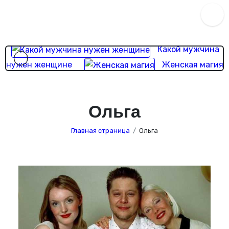
Перейти
Жена
к
важнее матери? 2 простые вещи…
содержимому
Какой мужчина
нужен женщине
Женская магия
От хороших жен не
уходят
Девушка с пробегом
Ольга
Главная страница
Ольга