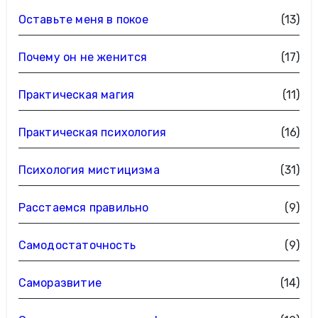
Оставьте меня в покое
(13)
Почему он не женится
(17)
Практическая магия
(11)
Практическая психология
(16)
Психология мистицизма
(31)
Расстаемся правильно
(9)
Самодостаточность
(9)
Саморазвитие
(14)