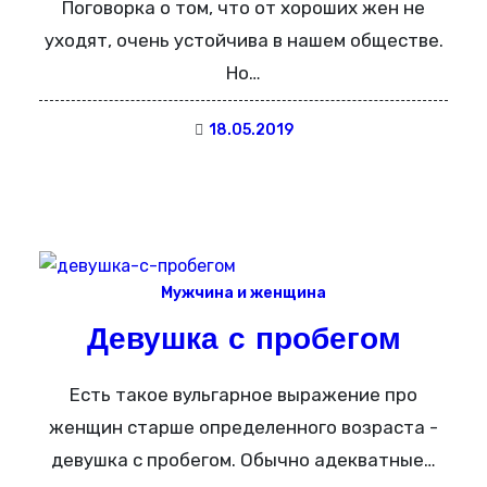
Поговорка о том, что от хороших жен не
уходят, очень устойчива в нашем обществе.
Но…
18.05.2019
Мужчина и женщина
Девушка с пробегом
Есть такое вульгарное выражение про
женщин старше определенного возраста -
девушка с пробегом. Обычно адекватные…