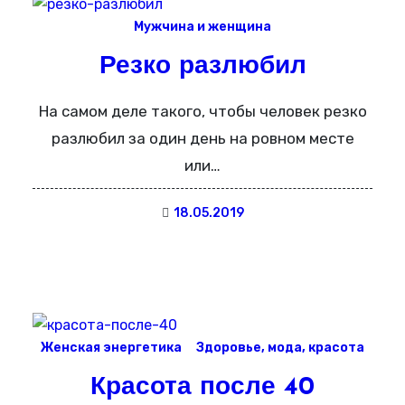
Мужчина и женщина
Резко разлюбил
На самом деле такого, чтобы человек резко
разлюбил за один день на ровном месте
или…
18.05.2019
Женская энергетика
Здоровье, мода, красота
Красота после 40