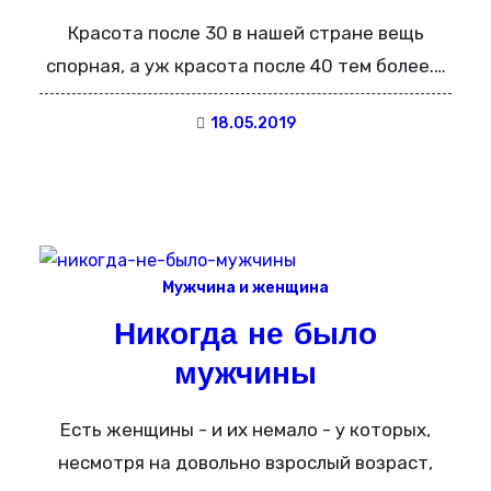
Красота после 30 в нашей стране вещь
спорная, а уж красота после 40 тем более.…
18.05.2019
Мужчина и женщина
Никогда не было
мужчины
Есть женщины - и их немало - у которых,
несмотря на довольно взрослый возраст,