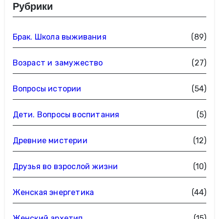
Рубрики
Брак. Школа выживания
(89)
Возраст и замужество
(27)
Вопросы истории
(54)
Дети. Вопросы воспитания
(5)
Древние мистерии
(12)
Друзья во взрослой жизни
(10)
Женская энергетика
(44)
Женский архетип
(15)