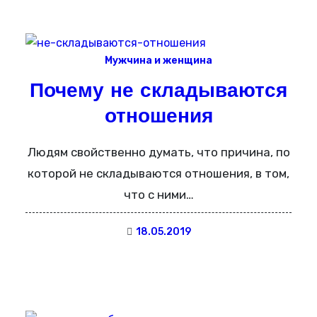
Мужчина и женщина
Почему не складываются
отношения
Людям свойственно думать, что причина, по
которой не складываются отношения, в том,
что с ними…
18.05.2019