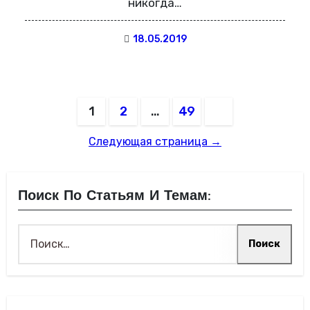
никогда…
18.05.2019
Пагинация
1
2
…
49
записей
Следующая страница →
Поиск По Статьям И Темам:
Найти: