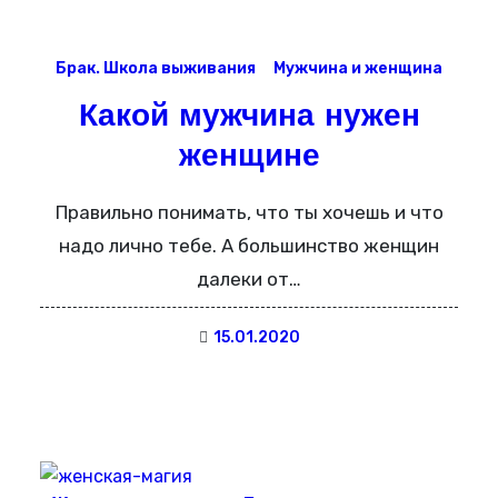
Брак. Школа выживания
Мужчина и женщина
Какой мужчина нужен
женщине
Правильно понимать, что ты хочешь и что
надо лично тебе. А большинство женщин
далеки от…
15.01.2020