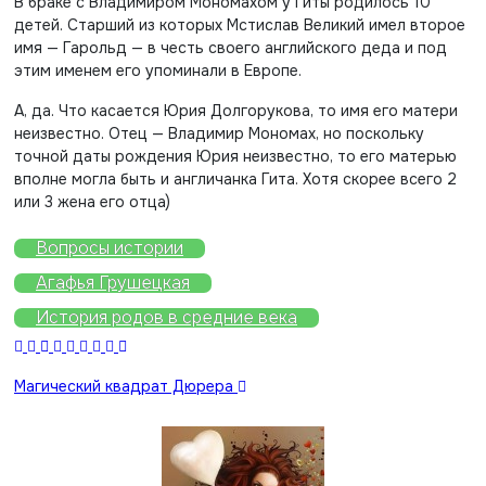
В браке с Владимиром Мономахом у Гиты родилось 10
детей. Старший из которых Мстислав Великий имел второе
имя — Гарольд — в честь своего английского деда и под
этим именем его упоминали в Европе.
А, да. Что касается Юрия Долгорукова, то имя его матери
неизвестно. Отец — Владимир Мономах, но поскольку
точной даты рождения Юрия неизвестно, то его матерью
вполне могла быть и англичанка Гита. Хотя скорее всего 2
или 3 жена его отца)
Вопросы истории
Агафья Грушецкая
История родов в средние века
Навигация
Магический квадрат Дюрера
по
записям