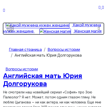
Перейти
к
Жена
содержимому
важнее матери? 2 простые вещи…
Какой мужчина
нужен женщине
Женская магия
От хороших жен не
уходят
Девушка с пробегом
Главная страница
Вопросы истории
Английская мать Юрия Долгорукова
Вопросы истории
Английская мать Юрия
Долгорукова
Не смотрели наш новейший сериал «София» про Зою
Палеолог? Я нет. Может, потом одним глазом гляну. Не
люблю Цыганова — ни как актера, ни как человека. Еще мне