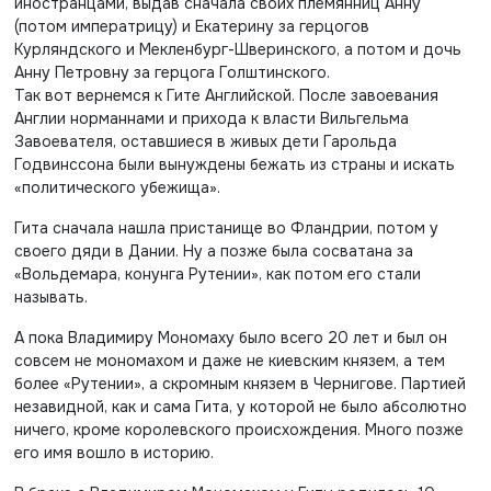
иностранцами, выдав сначала своих племянниц Анну
(потом императрицу) и Екатерину за герцогов
Курляндского и Мекленбург-Шверинского, а потом и дочь
Анну Петровну за герцога Голштинского.
Так вот вернемся к Гите Английской. После завоевания
Англии норманнами и прихода к власти Вильгельма
Завоевателя, оставшиеся в живых дети Гарольда
Годвинссона были вынуждены бежать из страны и искать
«политического убежища».
Гита сначала нашла пристанище во Фландрии, потом у
своего дяди в Дании. Ну а позже была сосватана за
«Вольдемара, конунга Рутении», как потом его стали
называть.
А пока Владимиру Мономаху было всего 20 лет и был он
совсем не мономахом и даже не киевским князем, а тем
более «Рутении», а скромным князем в Чернигове. Партией
незавидной, как и сама Гита, у которой не было абсолютно
ничего, кроме королевского происхождения. Много позже
его имя вошло в историю.