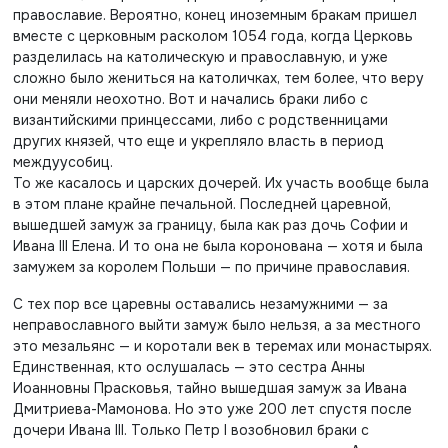
православие. Вероятно, конец иноземным бракам пришел
вместе с церковным расколом 1054 года, когда Церковь
разделилась на католическую и православную, и уже
сложно было жениться на католичках, тем более, что веру
они меняли неохотно. Вот и начались браки либо с
византийскими принцессами, либо с родственницами
других князей, что еще и укрепляло власть в период
междуусобиц.
То же касалось и царских дочерей. Их участь вообще была
в этом плане крайне печальной. Последней царевной,
вышедшей замуж за границу, была как раз дочь Софии и
Ивана III Елена. И то она не была коронована — хотя и была
замужем за королем Польши — по причине православия.
С тех пор все царевны оставались незамужними — за
неправославного выйти замуж было нельзя, а за местного
это мезальянс — и коротали век в теремах или монастырях.
Единственная, кто ослушалась — это сестра Анны
Иоанновны Прасковья, тайно вышедшая замуж за Ивана
Дмитриева-Мамонова. Но это уже 200 лет спустя после
дочери Ивана III. Только Петр I возобновил браки с