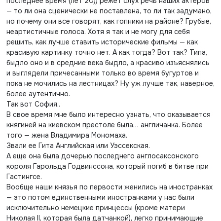
последнее время (лет 20)) режет слух речь наших актеров
— то ли она сценически не поставлена, то ли так задумано,
но почему они все говорят, как гопники на районе? Грубые,
неартистичные голоса. Хотя я так и не могу для себя
решить, как лучше ставить исторические фильмы — как
красивую картинку точно нет. А как тогда? Вот так? Типа,
быдло оно и в средние века быдло, а красиво изъяснялись
и выглядели причесанными только во время бугуртов и
пока не мочились на лестницах? Ну уж лучше так, наверное,
более аутентично.
Так вот София..
В свое время мне было интересно узнать, что оказывается
княгиней на киевском престоле была… англичанка. Более
того — жена Владимира Мономаха.
Звали ее Гита Английская или Уэссекская.
А еще она была дочерью последнего англосаксонского
короля Гарольда Годвинссона, который погиб в битве при
Гастингсе.
Вообще наши князья по первости женились на иностранках
— это потом единственными иностранками у нас были
исключительно немецкие принцессы (кроме матери
Николая II, которая была датчанкой), легко принимающие