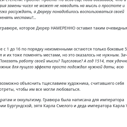
рия замены чисел не может не наводить на мысль о простоте и
егко рассуждать, а Дюреру понадобилось воспользоваться своей
о менять местами?…
 гравюре, которое Дюрер НАМЕРЕННО оставил таким очевидны
 с 1 до 16 по порядку неизменными остаются только боковые 5
ел и их тоже поменять местами, но это оказалось не нужным. За
Показать работу своей мысли? Тщеславие? А год 1514, так удачн
дожник для пущего эффекта просто подождал нужной даты, всю
возможно объяснить тщеславием художника, считавшего себя
ртреты, чтобы им все могли любоваться.
ратам и оккультизму. Гравюра была написана для императора
ии Бургундской, зятя Карла Смелого и деда императора Карла V