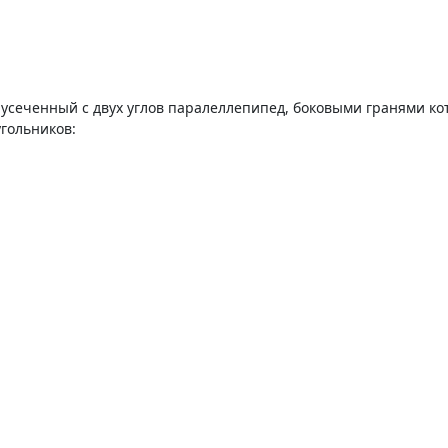
усеченный с двух углов паралеллепипед, боковыми гранями ко
угольников: