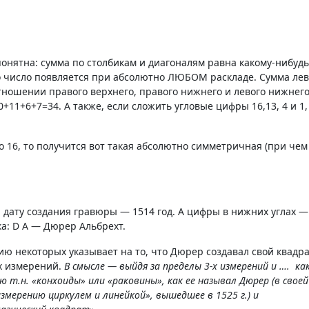
понятна: сумма по столбикам и диагоналям равна какому-нибудь
 это число появляется при абсолютно ЛЮБОМ раскладе. Сумма лев
отношении правого верхнего, правого нижнего и левого нижнег
+11+6+7=34. А также, если сложить угловые цифры 16,13, 4 и 1,
о 16, то получится вот такая абсолютно симметричная (при чем
а дату создания гравюры — 1514 год. А цифры в нижних углах —
: D А — Дюрер Альбрехт.
ю некоторых указывает на то, что Дюрер создавал свой квадра
х измерений.
В смысле — выйдя за пределы 3-х измерений и …. ка
 т.н. «конхоиды» или «раковины», как ее называл Дюрер (в своей
мерению циркулем и линейкой», вышедшее в 1525 г.) и