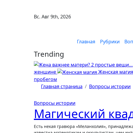
Перейти
к
Вс. Авг 9th, 2026
содержимому
Главная
Рубрики
Воп
Trending
женщине
Женская маги
пробегом
Главная страница
Вопросы истории
Вопросы истории
Магический ква
Есть некая гравюра «Меланхолия», принадлежащая немецкому художнику Альбрехту Дюреру, которая больше
известна математикам и оккультистам, чем и