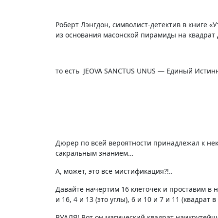
Роберт Лэнгдон, символист-детектив в книге 
из основания масонской пирамиды на квадрат
то есть JEOVA SANCTUS UNUS — Единый Истинн
Дюрер по всей вероятности принадлежал к нек
сакральным знанием…
А, может, это все мистификация?!..
Давайте начертим 16 клеточек и проставим в н
и 16, 4 и 13 (это углы), 6 и 10 и 7 и 11 (квадрат
ВУАЛЯ! Вот он магический квадрат наикрутейш