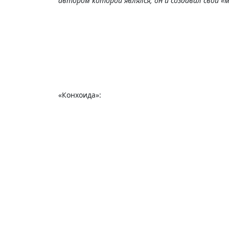
автором которой являлся, он и создавал свой «
«Конхоида»: