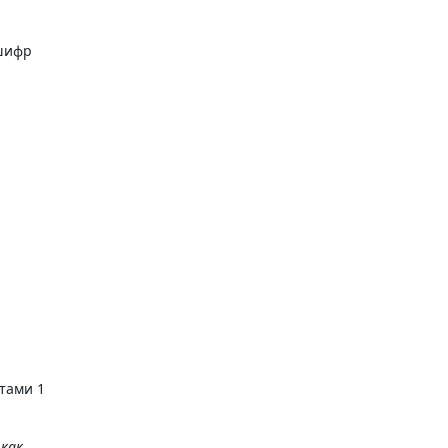
 шифр
стами 1
 как