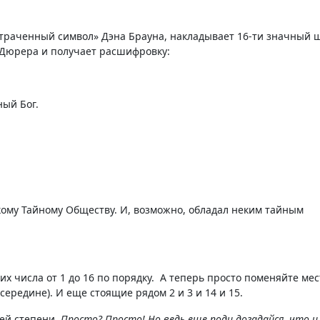
«Утраченный символ» Дэна Брауна, накладывает 16-ти значный
 Дюрера и получает расшифровку:
ый Бог.
ому Тайному Обществу. И, возможно, обладал неким тайным
их числа от 1 до 16 по порядку. А теперь просто поменяйте ме
 в середине). И еще стоящие рядом 2 и 3 и 14 и 15.
ей степени.
Просто? Просто! Но ведь еще поди догадайся, что и