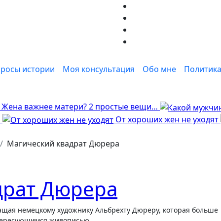
росы истории
Моя консультация
Обо мне
Политика
Жена важнее матери? 2 простые вещи…
я
От хороших жен не уходят
Магический квадрат Дюрера
драт Дюрера
нтересующимся живописью.