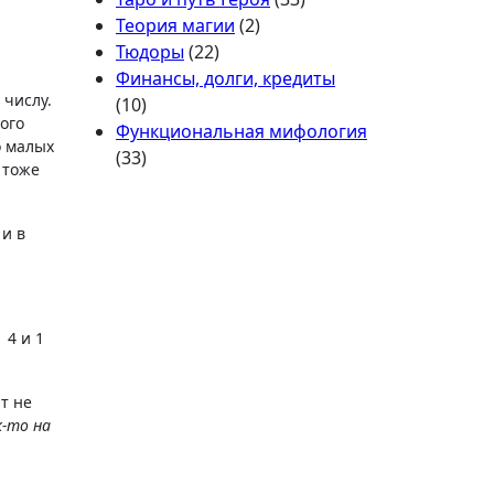
Теория магии
(2)
Тюдоры
(22)
Финансы, долги, кредиты
 числу.
(10)
ого
Функциональная мифология
о малых
(33)
 тоже
 и в
 4 и 1
т не
к-то на