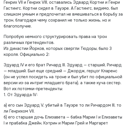
Генрих VII и Генрих VIII, оставались Эдвард Кортни и Генри
Гастингс. Кортни сидел в Тауэре. А Гастингс, видимо, был
слишком умным и предпочитал не вмешиваться в борьбу за
трон, благодаря чему сохранил не только жизнь, но и
благополучие.
Попробую немного структурировать права на трон
различных претендентов.
Из династии Йорков, которых свергли Тюдоры, было 3
короля. Официально 2:
Эдуард IV и его брат Ричард III. Эдуард — старший, Ричард
— младший. Был еще средний — Джордж, герцог Кларенс
(он не успел посидеть на троне и был убит по официальной
версии из-за интриг младшего брата), а также куча сестер.
Вот их потомки-претенденты:
1. От Эдуарда IV:
а) его сын Эдуард V, убитый в Тауэре то ли Ричардом III, то
ли Генрихом VII.
б) его старшая дочь Елизавета — бабка Марии I и Елизаветы
I
и прабабка Джейн, Кэтрин и Марии Грей и Маргарет