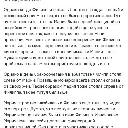
Однако когда Филипп въезжал в Лондон его ждал теплый и
роскошный прием от тех, кто не был его противником. Тут
нужно отметить, что т.к. Мария была первой женщиной на
английском троне, психология людей еще не успела
перестроиться так, как это случилось ко времени
правления Елизаветы, и англичане воспринимали Филиппа
не только как мужа королевы, но и как самого настоящего
своего короля. Так же его воспринимала и Мария — как
мужа и мужчину, который приехал решать вместо нее
проблемы с парламентом, приструнить лордов и т.п.
Однако в день бракосочетания в аббатстве Филипп стоял
слева от Марии. Правящие монархи всегда стояли справа
от своих жен. Таким образом Мария тоже стояла справа от
Филиппа, так ее титул был выше.
Мария страстно влюбилась в Филиппа еще только увидев
его портрет. Думаю, что все худшие стороны личности
Марии и ее правления были по вине Филиппа. Изначально
Мария показала себя довольно милосердной
правительницей. Она простила участников заговора с