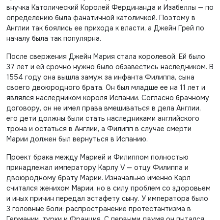
внучка Католический Королей Фердинанда и Изабеллы — по
определению была фанатичной католичкой. Поэтому в
Англии так боялись ее прихода к власти, а Джейн Грей по
началу была так популярна.
После свержения Джейн Мария стала королевой. Ей было
37 лет и ей срочно нужно было обзавестись наследником. В
1554 году она вышла замуж за инфанта Филиппа, сына
своего двоюродного брата. Он был младше ее на 11 лет и
являлся наследником короля Испании. Согласно брачному
договору, он не имел права вмешиваться в дела Англии,
его дети должны были стать наследниками английского
трона и остаться в Англии, а Филипп в случае смерти
Марии должен был вернуться в Испанию.
Проект брака между Марией и Филиппом полностью
принадлежал императору Карлу V — отцу Филиппа и
двоюродному брату Марии. Изначально именно Карл
считался женихом Марии, но в силу проблем со здоровьем
и иных причин передал эстафету сыну. У императора было
3 головные боли: распространение протестантизма в
Германии, турки и Франция. С первыми двумя он пытался