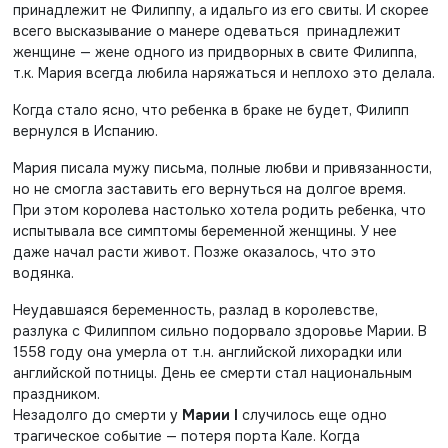
принадлежит не Филиппу, а идальго из его свиты. И скорее
всего высказывание о манере одеваться принадлежит
женщине — жене одного из придворных в свите Филиппа,
т.к. Мария всегда любила наряжаться и неплохо это делала.
Когда стало ясно, что ребенка в браке не будет, Филипп
вернулся в Испанию.
Мария писала мужу письма, полные любви и привязанности,
но не смогла заставить его вернуться на долгое время.
При этом королева настолько хотела родить ребенка, что
испытывала все симптомы беременной женщины. У нее
даже начал расти живот. Позже оказалось, что это
водянка.
Неудавшаяся беременность, разлад в королевстве,
разлука с Филиппом сильно подорвало здоровье Марии. В
1558 году она умерла от т.н. английской лихорадки или
английской потницы. День ее смерти стал национальным
праздником.
Незадолго до смерти у
Марии I
случилось еще одно
трагическое событие — потеря порта Кале. Когда