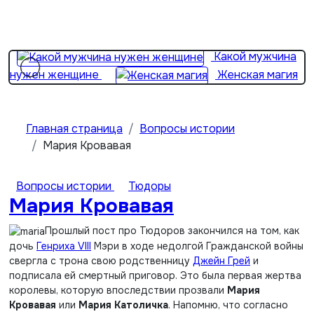
Перейти
Жена
к
важнее матери? 2 простые вещи…
содержимому
Какой мужчина
нужен женщине
Женская магия
От хороших жен не
уходят
Девушка с пробегом
Главная страница
Вопросы истории
Мария Кровавая
Вопросы истории
Тюдоры
Мария Кровавая
Прошлый пост про Тюдоров закончился на том, как
дочь
Генриха VIII
Мэри в ходе недолгой Гражданской войны
свергла с трона свою родственницу
Джейн Грей
и
подписала ей смертный приговор. Это была первая жертва
королевы, которую впоследствии прозвали
Мария
Кровавая
или
Мария Католичка
. Напомню,
что согласно