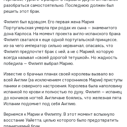
разобраться самостоятельно. Последнюю должен был
решить этот брак.
Филипп был вдовцом. Его первая жена Мария
Португальская умерла при родах их сына — знаменитого
дона Карлоса. На момент проекта англо-испанского брака
Филипп сватался к еще одной португальской принцессе,
из-за чего император сильно нервничал, опасаясь, что
Филипп предпочтет брак с ней, а не с Марией, которую
всегда называл «своей дорогой тетушкой». Но жадность
победила — Филипп выбрал Марию.
Известие о брачных планах своей королевы вызвало во
всей Англии (за исключением сторонников Марии) приступы
паники и скверного настроения. Королева была наполовину
испанкой по крови и полностью по духу, Филипп — испанец
до кончиков ногтей. Англичане боялись, что железная пята
Испании подомнет под себя Англию.
Вернемся к Марии и Филиппу. В этот момент вспыхнуло
восстание Уайетта, целью которого было предотвратить
планируемый брак.