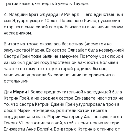
третий казнен, четвертый умер в Тауэре.
4. Младший брат Эдуарда IV Ричард III: его единственный
сын Эдуард умер в 10 лет. После чего Ричард усыновил
старшего сына своей сестры Елизаветы и назначил своим
наследником.
В итоге на троне оказалась бездетная (несмотря на
замужество) Мария. Ее сестра Элизабет была незамужней.
Сестры Грей тоже были не замужем. Поэтому брак любой
из них был делом государственной важности. Большей
частью потому что та, у которой родился бы сын,
мгновенно упрочила бы свои позиции по сравнению с
остальными.
Для
Марии I
более предпочтительной наследницей была
Кэтрин Грей, а не сводная сестра Елизавета, несмотря на
то, что сестра Кэтрин Джейн Грей узурпировала трон в
обход Марии. Во-первых, родители Кэтрин всегда
поддерживали мать Марии Екатерину Арагонскую, когда
Генрих VIII разводился с ней, чтобы жениться на матери
Елизаветы Анне Болейн. Во-вторых, Кэтрин в отличие от