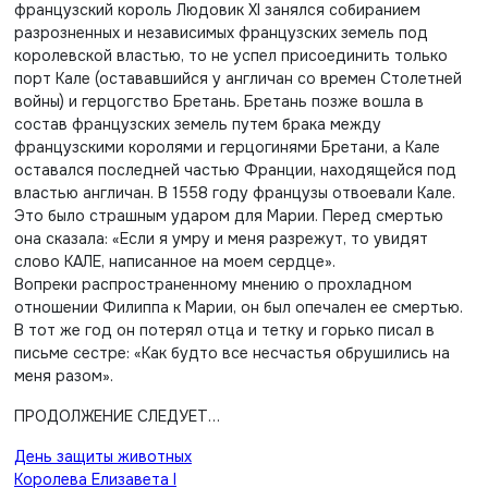
французский король Людовик XI занялся собиранием
разрозненных и независимых французских земель под
королевской властью, то не успел присоединить только
порт Кале (остававшийся у англичан со времен Столетней
войны) и герцогство Бретань. Бретань позже вошла в
состав французских земель путем брака между
французскими королями и герцогинями Бретани, а Кале
оставался последней частью Франции, находящейся под
властью англичан. В 1558 году французы отвоевали Кале.
Это было страшным ударом для Марии. Перед смертью
она сказала: «Если я умру и меня разрежут, то увидят
слово КАЛЕ, написанное на моем сердце».
Вопреки распространенному мнению о прохладном
отношении Филиппа к Марии, он был опечален ее смертью.
В тот же год он потерял отца и тетку и горько писал в
письме сестре: «Как будто все несчастья обрушились на
меня разом».
ПРОДОЛЖЕНИЕ СЛЕДУЕТ…
Навигация
День защиты животных
Королева Елизавета I