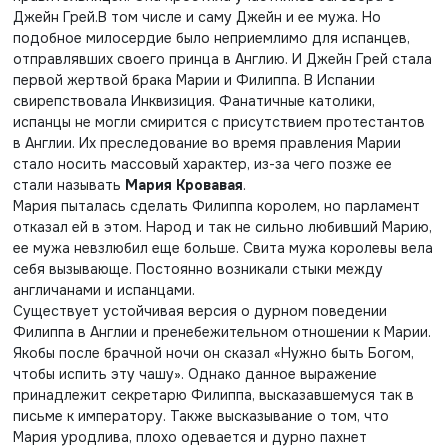
Джейн Грей.В том числе и саму Джейн и ее мужа. Но
подобное милосердие было неприемлимо для испанцев,
отправлявших своего принца в Англию. И Джейн Грей стала
первой жертвой брака Марии и Филиппа. В Испании
свирепствовала Инквизиция. Фанатичные католики,
испанцы не могли смирится с присутствием протестантов
в Англии. Их преследование во время правления Марии
стало носить массовый характер, из-за чего позже ее
стали называть
Мария Кровавая
.
Мария пыталась сделать Филиппа королем, но парламент
отказал ей в этом. Народ и так не сильно любивший Марию,
ее мужа невзлюбил еще больше. Свита мужа королевы вела
себя вызывающе. Постоянно возникали стыки между
англичанами и испанцами.
Существует устойчивая версия о дурном поведении
Филиппа в Англии и пренебежительном отношении к Марии.
Якобы после брачной ночи он сказал «Нужно быть Богом,
чтобы испить эту чашу». Однако данное выражение
принадлежит секретарю Филиппа, высказавшемуся так в
письме к императору. Также высказывание о том, что
Мария уродлива, плохо одевается и дурно пахнет