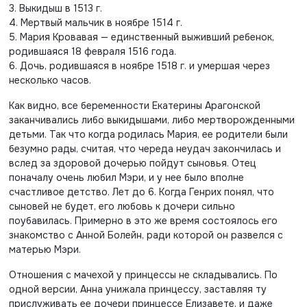
3. Выкидыш в 1513 г.
4. Мертвый мальчик в ноябре 1514 г.
5. Мария Кровавая — единственный выживший ребенок,
родившаяся 18 февраля 1516 года.
6. Дочь, родившаяся в ноябре 1518 г. и умершая через
несколько часов.
Как видно, все беременности Екатерины Арагонской
заканчивались либо выкидышами, либо мертворожденными
детьми. Так что когда родилась Мария, ее родители были
безумно рады, считая, что череда неудач закончилась и
вслед за здоровой дочерью пойдут сыновья. Отец
поначалу очень любил Мэри, и у нее было вполне
счастливое детство. Лет до 6. Когда Генрих понял, что
сыновей не будет, его любовь к дочери сильно
поубавилась. Примерно в это же время состоялось его
знакомство с Анной Болейн, ради которой он развелся с
матерью Мэри.
Отношения с мачехой у принцессы не складывались. По
одной версии, Анна унижала принцессу, заставляя ту
прислуживать ее дочери принцессе Елизавете, и даже