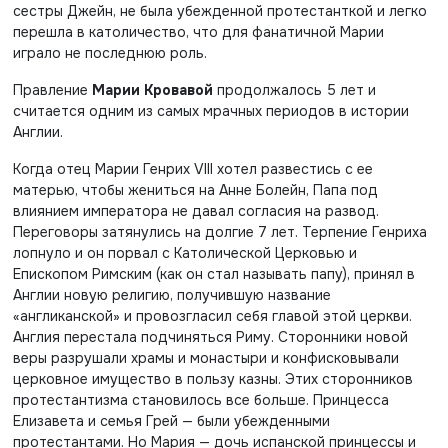
сестры Джейн, не была убежденной протестанткой и легко
перешла в католичество, что для фанатичной Марии
играло не последнюю роль.
Правление
Марии Кровавой
продолжалось 5 лет и
считается одним из самых мрачных периодов в истории
Англии.
Когда отец Марии Генрих VIII хотел развестись с ее
матерью, чтобы жениться на Анне Болейн, Папа под
влиянием императора не давал согласия на развод.
Переговоры затянулись на долгие 7 лет. Терпение Генриха
лопнуло и он порвал с Католической Церковью и
Епископом Римским (как он стал называть папу), принял в
Англии новую религию, получившую название
«англиканской» и провозгласил себя главой этой церкви.
Англия перестала подчиняться Риму. Сторонники новой
веры разрушали храмы и монастыри и конфисковывали
церковное имущество в пользу казны. Этих сторонников
протестантизма становилось все больше. Принцесса
Елизавета и семья Грей — были убежденными
протестантами. Но Мария — дочь испанской принцессы и