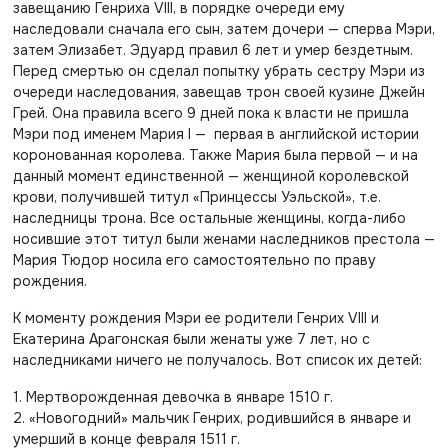
завещанию Генриха VIII, в порядке очереди ему
наследовали сначала его сын, затем дочери — сперва Мэри,
затем Элизабет. Эдуард правил 6 лет и умер бездетным.
Перед смертью он сделал попытку убрать сестру Мэри из
очереди наследования, завещав трон своей кузине Джейн
Грей.
Она правила всего 9 дней пока к власти не пришла
Мэри под именем
Мария I — первая в английской истории
коронованная королева. Также Мария была первой — и на
данный момент единственной — женщиной королевской
крови, получившей титул «Принцессы Уэльской», т.е.
наследницы трона. Все остальные женщины, когда-либо
носившие этот титул были женами наследников престола —
Мария Тюдор носила его самостоятельно по праву
рождения.
К моменту рождения Мэри ее родители Генрих VIII и
Екатерина Арагонская были женаты уже 7 лет, но с
наследниками ничего не получалось. Вот список их детей:
1. Мертворожденная девочка в январе 1510 г.
2. «Новогодний» мальчик Генрих, родившийся в январе и
умерший в конце февраля 1511 г.