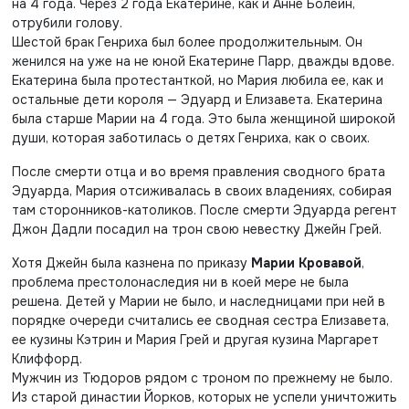
на 4 года. Через 2 года Екатерине, как и Анне Болейн,
отрубили голову.
Шестой брак Генриха был более продолжительным. Он
женился на уже на не юной Екатерине Парр, дважды вдове.
Екатерина была протестанткой, но Мария любила ее, как и
остальные дети короля — Эдуард и Елизавета. Екатерина
была старше Марии на 4 года. Это была женщиной широкой
души, которая заботилась о детях Генриха, как о своих.
После смерти отца и во время правления сводного брата
Эдуарда, Мария отсиживалась в своих владениях, собирая
там сторонников-католиков. После смерти Эдуарда регент
Джон Дадли посадил на трон свою невестку Джейн Грей.
Хотя Джейн была казнена по приказу
Марии Кровавой
,
проблема престолонаследия ни в коей мере не была
решена. Детей у Марии не было, и наследницами при ней в
порядке очереди считались ее сводная сестра Елизавета,
ее кузины Кэтрин и Мария Грей и другая кузина Маргарет
Клиффорд.
Мужчин из Тюдоров рядом с троном по прежнему не было.
Из старой династии Йорков, которых не успели уничтожить