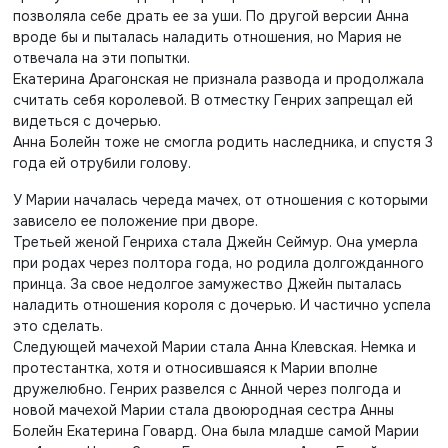
позволяла себе драть ее за уши. По другой версии Анна
вроде бы и пыталась наладить отношения, но Мария не
отвечала на эти попытки.
Екатерина Арагонская не признала развода и продолжала
считать себя королевой. В отместку Генрих запрещал ей
видеться с дочерью.
Анна Болейн тоже не смогла родить наследника, и спустя 3
года ей отрубили голову.
У Марии началась череда мачех, от отношения с которыми
зависело ее положение при дворе.
Третьей женой Генриха стала Джейн Сеймур. Она умерла
при родах через полтора года, но родила долгожданного
принца. За свое недолгое замужество Джейн пыталась
наладить отношения короля с дочерью. И частично успела
это сделать.
Следующей мачехой Марии стала Анна Клевская. Немка и
протестантка, хотя и относившаяся к Марии вполне
дружелюбно. Генрих развелся с Анной через полгода и
новой мачехой Марии стала двоюродная сестра Анны
Болейн Екатерина Говард. Она была младше самой Марии