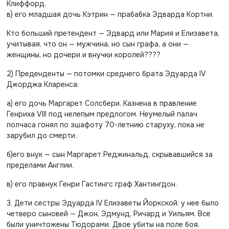
Клиффорд.
в) его младшая дочь Кэтрин — прабабка Эдварда Кортни.
Кто больший претендент — Эдвард или Мария и Елизавета,
учитывая, что он — мужчина, но сын графа, а они —
женщины, но дочери и внучки королей????
2) Преденденты — потомки среднего брата Эдуарда IV
Джорджа Кларенса:
а) его дочь Маргарет Солсбери. Казнена в правление
Генриха VIII под нелепым предлогом. Неумелый палач
полчаса гонял по эшафоту 70-летнию старуху, пока не
зарубил до смерти.
б)его внук — сын Маргарет Реджинальд, скрывавшийся за
пределами Англии.
в) его правнук Генри Гастингс граф Хантингдон.
3. Дети сестры Эдуарда IV Елизаветы Йоркской: у нее было
четверо сыновей — Джон, Эдмунд, Ричард и Уильям. Все
были уничтожены Тюдорами. Двое убиты на поле боя,