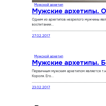
Мужской архетип
Мужские архетипы. 
Одним из архетипов незрелого мужчины является т.н. "одаренный ребенок". Из него впоследствии при правильном
воспитании…
27.02.2017
Мужской архетип
Мужские архетипы. Б
Первичным мужским архетипом является т.н. "Божественный младенец". В зрелом возрасте он становится архетипом
Короля. Его…
23.02.2017