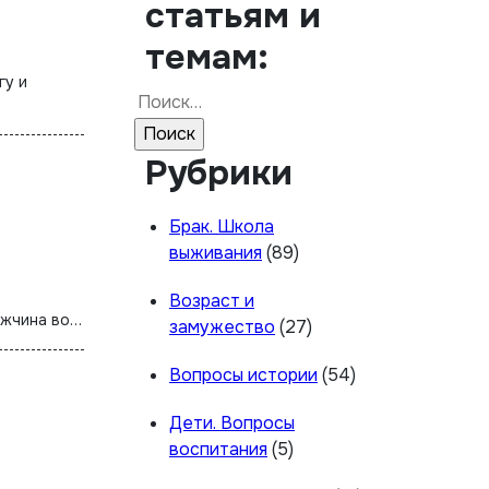
статьям и
темам:
Найти:
Рубрики
Брак. Школа
выживания
(89)
Возраст и
ужчина во…
замужество
(27)
Вопросы истории
(54)
Дети. Вопросы
воспитания
(5)