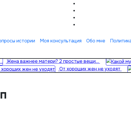
опросы истории
Моя консультация
Обо мне
Политик
Жена важнее матери? 2 простые вещи…
От хороших жен не уходят
п