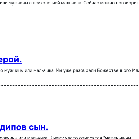
ерой.
дипов сын.
 мужчины или мальчика. К нему часто относятся "маменькины…