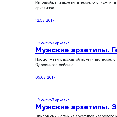
Мы разобрали архетипы незрелого мужчины или мужчины с психологией мальчика. Сейчас можно поговорить об
архетипах…
12.03.2017
Мужской архетип
Мужские архетипы. Г
Продолжаем рассказ об архетипах незрелого мужчины или мальчика. Мы уже разобрали Божественного Младенца,
Одаренного ребенка…
05.03.2017
Мужской архетип
Мужские архетипы. Э
Эдипов сын - один из архетипов незрелого