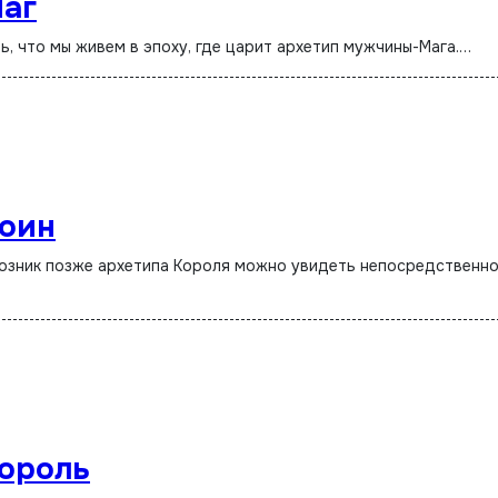
Маг
ь, что мы живем в эпоху, где царит архетип мужчины-Мага.…
Воин
ороль