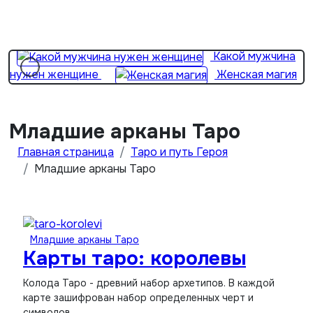
Перейти
Жена
к
важнее матери? 2 простые вещи…
содержимому
Какой мужчина
нужен женщине
Женская магия
От хороших жен не
уходят
Девушка с пробегом
Младшие арканы Таро
Главная страница
Таро и путь Героя
Младшие арканы Таро
Младшие арканы Таро
Карты таро: королевы
Колода Таро - древний набор архетипов. В каждой
карте зашифрован набор определенных черт и
символов,…