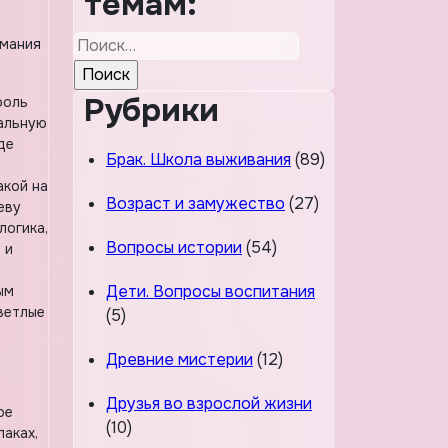
темам:
Найти:
имания
Рубрики
роль
уальную
де
Брак. Школа выживания
(89)
акой на
Возраст и замужество
(27)
еву
логика,
Вопросы истории
(54)
 и
Дети. Вопросы воспитания
ым
ветлые
(5)
Древние мистерии
(12)
Друзья во взрослой жизни
ое
(10)
лаках,