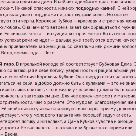
льная и приятная дама. В ней нет «двойного дна», она вся как
любит. Никакой опасности, никаких подводных камней. С ней х
сегда выслушает поддержит и даст мудрый совет. Но она не
твуют эти черты. Королева Кубков — красивая и страстная жен
ю любовь. Она немного ветрена, знает как обращаться с мужчи
и. Ее сильная черта — интуиция, которая может быть очень пол
их успехах речи не идет — дальше уже требуются другие качест
чень привлекательная женщина, со светлыми или рыжими волос
 Вода, время года — Лето.
й таро
. В игральной колоде ей соответствует Бубновая Дама. 
чно сочетающая в себе логику, уверенность и рациональный ум
ь и спокойствие Королевы Кубков. Она твердо стоит на ногах 
гаться на себя, а добро должно быть с кулаками — это не знач
 всего лишь считает, что в жизни у человека должна быть хор
еренность в завтрашнем дне. Для нее важен комфорт и матери
мотрительности, чем о расчете. Это мудрая благоразумная же
Ей свойственно увлекаться искусством через призму деловог
увствует, что у молодого таланта или хорошей задумки есть
творяет логику и интеллект, а Дама Кубков чувства и эмоции,
едрости. Ее внешность — шатенка или брюнетка с карими или
 — Весна.