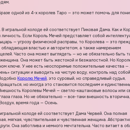
юдям.
бразе одной из 4-х королев Таро — это может помочь для пон
. В игральной колоде ей соответствует Пиковая Дама. Как и Ко
я личность. Если Король Мечей представляет собой интеллект
 Рыцарь — угрозу физической расправы, то Королева — это преж
, обладающая властью и авторитетом, а также намерением
целей. Часто она может выглядеть — но не обязательно быть т
 женщина. Она может быть жестокой и безжалостной. Но Корол
ном ключе. У нее есть неоспоримые положительные качества — 
рень» ситуации и выводить на чистую воду, контроль над собой
 Подобно
Королю Мечей
, это суровый, но справедливый судья,
обращаться, но иногда это становится последним и единственн
 Внешность Королевы Мечей — светло-каштановые волосы или с
глаза глаза. Но не обязательно — все-таки внешность вторична,
Воздух, время года — Осень.
В игральной колоде ей соответствует Дама Червей. Она полная
я, мягкая, чувствительная и чувственная женщина. Абстрактн
уги. Она заботлива и немного мечтательна. Часто витает в об