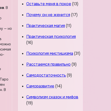
Оставьте меня в покое
(13)
ов
. В
т
Почему он не женится
(17)
о
Практическая магия
(11)
ну — но
Практическая психология
в
(16)
 можно
исимая
Психология мистицизма
(31)
но-
Расстаемся правильно
(9)
о
Самодостаточность
(9)
 Таро
лен
Саморазвитие
(14)
н. В
Символизм сказок и мифов
(19)