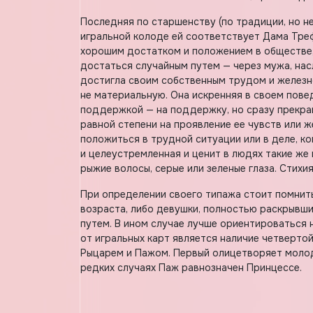
Последняя по старшенству (по традиции, но не
игральной колоде ей соответствует Дама Треф
хорошим достатком и положением в обществе, 
достаться случайным путем — через мужа, на
достигла своим собственным трудом и железно
не материальную. Она искренняя в своем пове
поддержкой — на поддержку, но сразу прекраща
равной степени на проявление ее чувств или 
положиться в трудной ситуации или в деле, ко
и целеустремленная и ценит в людях такие же
рыжие волосы, серые или зеленые глаза. Стихия
При определении своего типажа стоит помнит
возраста, либо девушки, полностью раскрывш
путем. В ином случае лучше ориентироваться 
от игральных карт является наличие четверто
Рыцарем и Пажом. Первый олицетворяет молод
редких случаях Паж равнозначен Принцессе.