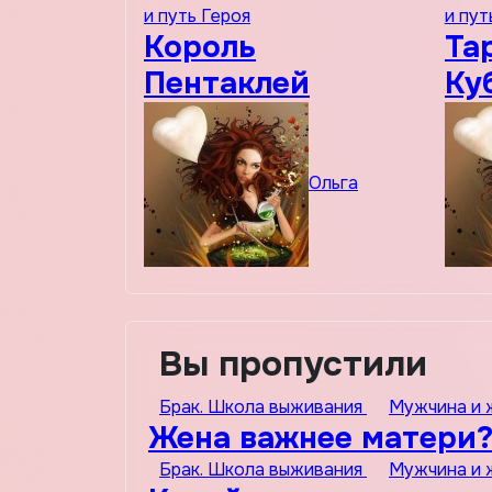
и путь Героя
и пут
Король
Та
Пентаклей
Ку
Ольга
Вы пропустили
Брак. Школа выживания
Мужчина и
Жена важнее матери?
Брак. Школа выживания
Мужчина и