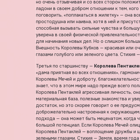
но очень отзывчивая и со всех сторон положите
ладони в своем добром отношении к тем, кого 
поговорить, «поплакаться в жилетку» — она в
простодушна или наивна, хотя в ней и присутс
способная вызывать сильные чувства и большу
уверена в своей физической привлекательност
для начинания новых дел. Но о слишком больш
Внешность Королевы Кубков — красивая или о
глазами голубого или зеленого цвета. Стихия —
Третья по старшинству —
Королева Пентакле
«дама приятная во всех отношениях», гармони
Королевы Мечей и доброту, благожелательност
знает, что в этом мире надо прежде всего пола
Королева Пентаклей агрессивная личность, она
материальная база, полезные знакомства и ув
достаток, но это скорее говорит о ее предус
доброжелательно настроенная к окружающим. 
подхода — она может быть меценатом, когда ч
большой потенциал. Если Королева Мечей олице
Королева Пентаклей — воплощение дружбы и щ
зелеными глазами. Стихия — Земля, время года