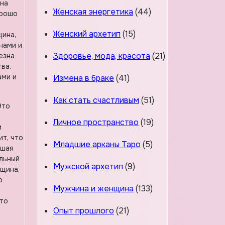
 на
Женская энергетика
(44)
орошо
Женский архетип
(15)
щина,
нами и
Здоровье, мода, красота
(21)
езна
ва.
ами и
Измена в браке
(41)
Как стать счастливым
(51)
Это
Личное пространство
(19)
и
ит, что
Младшие арканы Таро
(5)
ошая
альный
Мужской архетип
(9)
нщина,
о
Мужчина и женщина
(133)
 то
Опыт прошлого
(21)