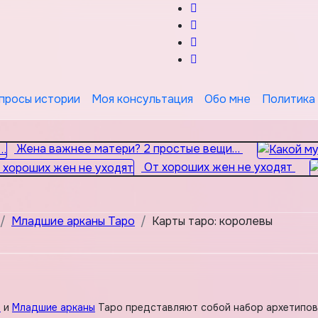
просы истории
Моя консультация
Обо мне
Политика
Жена важнее матери? 2 простые вещи…
От хороших жен не уходят
Младшие арканы Таро
Карты таро: королевы
е
и
Младшие арканы
Таро представляют собой набор архетипов