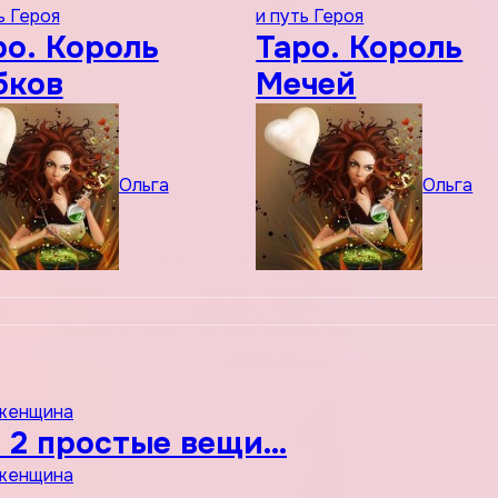
ь Героя
и путь Героя
ро. Король
Таро. Король
бков
Мечей
Ольга
Ольга
 женщина
 2 простые вещи…
 женщина