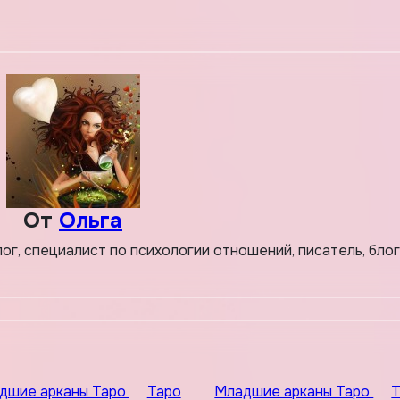
От
Ольга
лог, специалист по психологии отношений, писатель, бло
дшие арканы Таро
Таро
Младшие арканы Таро
Т