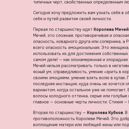
типичных черт, свойственных определенным л
Сегодня хочу предложить вам узнать себя в о
себя и путей развития своей личности.
Первая по старшинству идет
Королева Мечей
Мечей, это сложная, противоречивая и опасна
опасность, коварного друга или соперника, а
всего опасность эмоциональная. Это женщина
использовать их для достижения собственных 
самом деле! — как злонамеренная и злорадная
Мечей нельзя рассматривать только в негатив
ясный ум, справедливость, умение «зрить в ко
своими эмоциями, умение взять волю в кулак.
последняя инстанция, куда очень не хочется 
вариантом, когда остальное уже не помогает.
волосы холодного оттенка, серые или голубые 
главное — основные черты личности. Стихия — 
Вторая по старшинству —
Королева Кубков
. 
противоположность Королеве Мечей. Это добра
воплощение матери или любящей жены или подр