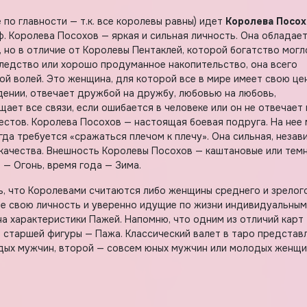
 по главности — т.к. все королевы равны) идет
Королева Посох
. Королева Посохов — яркая и сильная личность. Она обладае
но в отличие от Королевы Пентаклей, которой богатство могл
следство или хорошо продуманное накопительство, она всего
й волей. Это женщина, для которой все в мире имеет свою це
дении, отвечает дружбой на дружбу, любовью на любовь,
ет все связи, если ошибается в человеке или он не отвечает 
жестов. Королева Посохов — настоящая боевая подруга. На нее
гда требуется «сражаться плечом к плечу». Она сильная, незав
 качества. Внешность Королевы Посохов — каштановые или тем
 — Огонь, время года — Зима.
ь, что Королевами считаются либо женщины среднего и зрелог
ие свою личность и уверенно идущие по жизни индивидуальным
на характеристики Пажей. Напомню, что одним из отличий карт
й старшей фигуры — Пажа. Классический валет в таро представ
ых мужчин, второй — совсем юных мужчин или молодых женщи