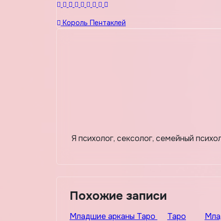
Навигация
Король Пентаклей
по
записям
Я психолог, сексолог, семейный психо
Похожие записи
Младшие арканы Таро
Таро
Мла