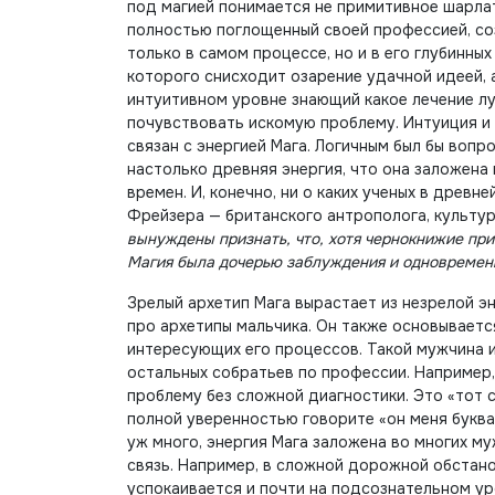
под магией понимается не примитивное шарла
полностью поглощенный своей профессией, со
только в самом процессе, но и в его глубинны
которого снисходит озарение удачной идеей, а
интуитивном уровне знающий какое лечение л
почувствовать искомую проблему. Интуиция и
связан с энергией Мага. Логичным был бы вопро
настолько древняя энергия, что она заложена 
времен. И, конечно, ни о каких ученых в древн
Фрейзера — британского антрополога, культу
вынуждены признать, что, хотя чернокнижие при
Магия была дочерью заблуждения и одновремен
Зрелый архетип Мага вырастает из незрелой э
про архетипы мальчика. Он также основываетс
интересующих его процессов. Такой мужчина 
остальных собратьев по профессии. Например
проблему без сложной диагностики. Это «тот с
полной уверенностью говорите «он меня буквал
уж много, энергия Мага заложена во многих му
связь. Например, в сложной дорожной обстано
успокаивается и почти на подсознательном ур