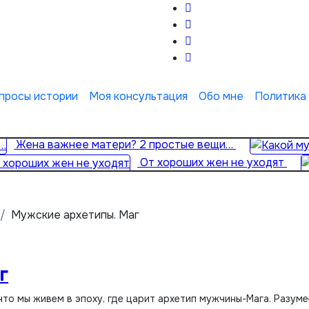
просы истории
Моя консультация
Обо мне
Политика
Жена важнее матери? 2 простые вещи…
От хороших жен не уходят
Мужские архетипы. Маг
г
что мы живем в эпоху, где царит архетип мужчины-Мага. Разум