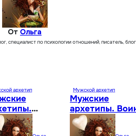
От
Ольга
лог, специалист по психологии отношений, писатель, бло
ской архетип
Мужской архетип
жские
Мужские
хетипы.
архетипы. Вои
бовник