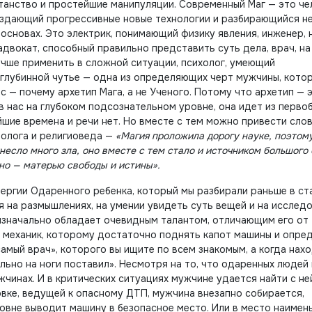
танство и простейшие манипуляции. Современный Маг — это че
здающий прогрессивные новые технологии и разбирающийся н
х основах. Это электрик, понимающий физику явления, инженер, 
двокат, способный правильно представить суть дела, врач, на
учше применить в сложной ситуации, психолог, умеющий
 глубинной чутье — одна из определяющих черт мужчины, кото
с — почему архетип Мага, а не Ученого. Потому что архетип — 
в нас на глубоком подсознательном уровне, она идет из перво
ейшие времена и речи нет. Но вместе с тем можно привести слов
ролога и религиоведа —
«Магия проложила дорогу науке, поэтом
несло много зла, оно вместе с тем стало и источником большого 
но — матерью свободы и истины».
нергии Одаренного ребенка, который мы разбирали раньше в ст
я на размышлениях, на умении увидеть суть вещей и на исслед
изначально обладает очевидным талантом, отличающим его от
, механик, которому достаточно поднять капот машины и опре
амый врач», которого вы ищите по всем знакомым, а когда нахо
ьно на ноги поставил». Несмотря на то, что одаренных людей 
жчинах. И в критических ситуациях мужчине удается найти с не
вке, ведущей к опасному ДТП, мужчина внезапно собирается,
овне выводит машину в безопасное место. Или в место наимен