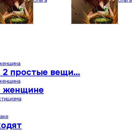
Ольга
Ольга
 женщина
 2 простые вещи…
 женщина
н женщине
стицизма
раке
ходят