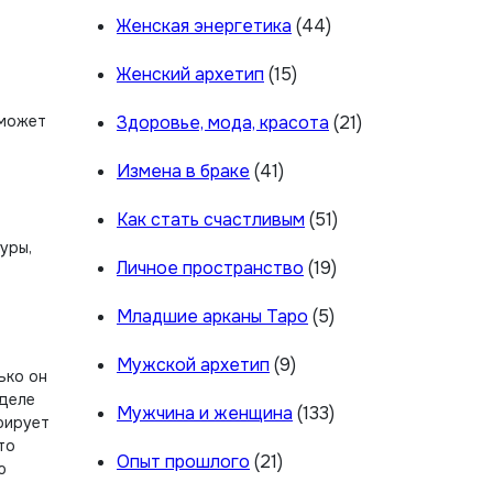
Женская энергетика
(44)
Женский архетип
(15)
 может
Здоровье, мода, красота
(21)
Измена в браке
(41)
Как стать счастливым
(51)
уры,
Личное пространство
(19)
Младшие арканы Таро
(5)
Мужской архетип
(9)
ько он
 деле
Мужчина и женщина
(133)
рирует
то
Опыт прошлого
(21)
ю