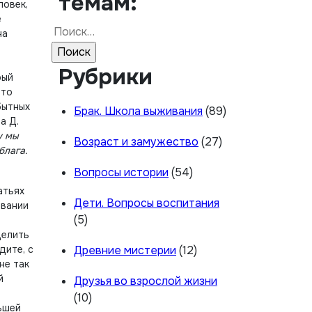
темам:
ловек,
е
Найти:
на
Рубрики
рый
это
бытных
Брак. Школа выживания
(89)
а Д.
у мы
Возраст и замужество
(27)
блага.
Вопросы истории
(54)
атьях
Дети. Вопросы воспитания
овании
(5)
делить
дите, с
Древние мистерии
(12)
не так
й
Друзья во взрослой жизни
(10)
ьшей