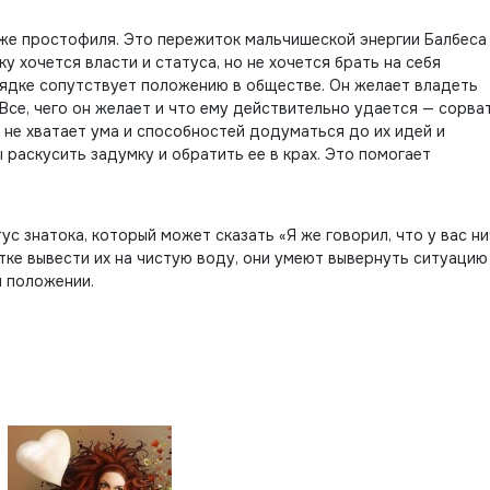
 же простофиля. Это пережиток мальчишеской энергии Балбеса
у хочется власти и статуса, но не хочется брать на себя
рядке сопутствует положению в обществе. Он желает владеть
. Все, чего он желает и что ему действительно удается — сорва
 не хватает ума и способностей додуматься до их идей и
ы раскусить задумку и обратить ее в крах. Это помогает
с знатока, который может сказать «Я же говорил, что у вас ни
ытке вывести их на чистую воду, они умеют вывернуть ситуацию 
м положении.