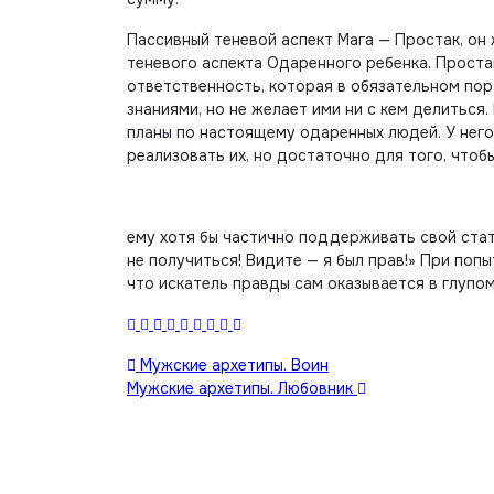
Пассивный теневой аспект Мага — Простак, он
теневого аспекта Одаренного ребенка. Простак
ответственность, которая в обязательном по
знаниями, но не желает ими ни с кем делиться
планы по настоящему одаренных людей. У него
реализовать их, но достаточно для того, чтоб
ему хотя бы частично поддерживать свой стату
не получиться! Видите — я был прав!» При поп
что искатель правды сам оказывается в глупо
Навигация
Мужские архетипы. Воин
Мужские архетипы. Любовник
по
записям