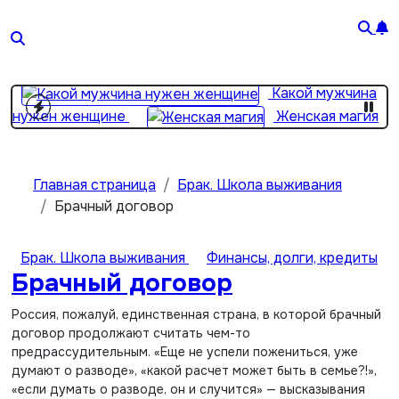
Перейти
к
Жена
содержимому
важнее матери? 2 простые вещи…
Какой мужчина
нужен женщине
Женская магия
От хороших жен не
уходят
Девушка с пробегом
Главная страница
Брак. Школа выживания
Брачный договор
Брак. Школа выживания
Финансы, долги, кредиты
Брачный договор
Россия, пожалуй, единственная страна, в которой брачный
договор продолжают считать чем-то
предрассудительным. «Еще не успели пожениться, уже
думают о разводе», «какой расчет может быть в семье?!»,
«если думать о разводе, он и случится» — высказывания