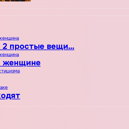
 женщина
 2 простые вещи…
 женщина
н женщине
стицизма
раке
ходят