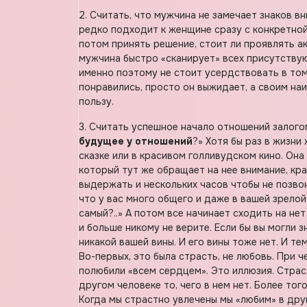
2. Считать, что мужчина не замечает знаков вн
редко подходит к женщине сразу с конкретной
потом принять решение, стоит ли проявлять ак
мужчина быстро «сканирует» всех присутствую
именно поэтому не стоит усердствовать в том,
понравились, просто он выжидает, а своим на
пользу.
3. Считать успешное начало отношений залого
будущее у отношений
?» Хотя бы раз в жизни
сказке или в красивом голливудском кино. Она
который тут же обращает на нее внимание, кра
выдержать и нескольких часов чтобы не позво
что у вас много общего и даже в вашей зрелой
самый?..» А потом все начинает сходить на не
и больше никому не верите. Если бы вы могли з
никакой вашей вины. И его вины тоже нет. И те
Во-первых, это была страсть, не любовь. При ч
полюбили «всем сердцем». Это иллюзия. Страс
другом человеке то, чего в нем нет. Более тог
Когда мы страстно увлечены мы «любим» в дру