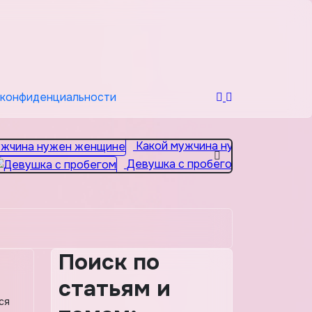
 конфиденциальности
Какой мужчина нужен женщине
Девушка с пробегом
Поиск по
статьям и
ся