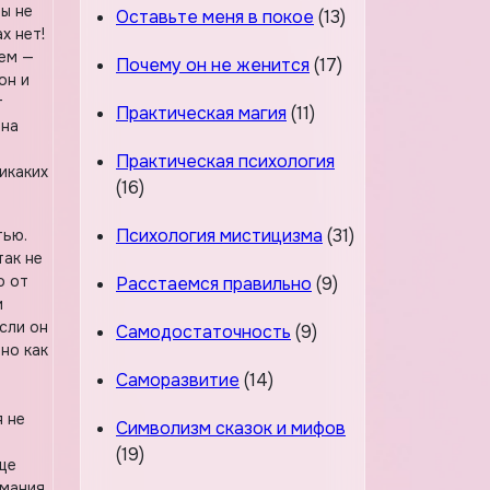
ы не
Оставьте меня в покое
(13)
х нет!
аем —
Почему он не женится
(17)
он и
т
Практическая магия
(11)
ина
Практическая психология
икаких
(16)
Психология мистицизма
(31)
тью.
так не
о от
Расстаемся правильно
(9)
и
сли он
Самодостаточность
(9)
но как
Саморазвитие
(14)
я не
Символизм сказок и мифов
(19)
ще
имания