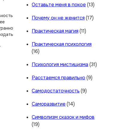
Оставьте меня в покое
(13)
ьность
Почему он не женится
(17)
нее
гранно
Практическая магия
(11)
оздать
Практическая психология
т
(16)
Психология мистицизма
(31)
Расстаемся правильно
(9)
Самодостаточность
(9)
Саморазвитие
(14)
Символизм сказок и мифов
(19)