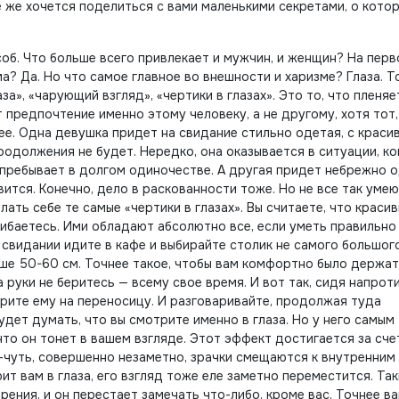
 же хочется поделиться с вами маленькими секретами, о котор
соб. Что больше всего привлекает и мужчин, и женщин? На пер
а? Да. Но что самое главное во внешности и харизме? Глаза. Т
а», «чарующий взгляд», «чертики в глазах». Это то, что пленяе
т предпочтение именно этому человеку, а не другому, хотя тот,
чее. Одна девушка придет на свидание стильно одетая, с краси
родолжения не будет. Нередко, она оказывается в ситуации, ко
а пребывает в долгом одиночестве. А другая придет небрежно о
ится. Конечно, дело в раскованности тоже. Но не все так умею
ать себе те самые «чертики в глазах». Вы считаете, что краси
баетесь. Ими обладают абсолютно все, если уметь правильно
 свидании идите в кафе и выбирайте столик не самого большог
ьше 50-60 см. Точнее такое, чтобы вам комфортно было держат
а руки не беритесь — всему свое время. И вот так, сидя напрот
трите ему на переносицу. И разговаривайте, продолжая туда
удет думать, что вы смотрите именно в глаза. Но у него самым
то он тонет в вашем взгляде. Этот эффект достигается за счет
ь-чуть, совершенно незаметно, зрачки смещаются к внутренним
ит вам в глаза, его взгляд тоже еле заметно переместится. Та
ения, и он перестает замечать что-либо, кроме вас. Точнее в