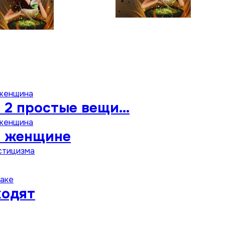
 женщина
 2 простые вещи…
 женщина
н женщине
стицизма
раке
ходят