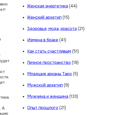
равно
Женская энергетика
(44)
кт!
Женский архетип
(15)
Здоровье, мода, красота
(21)
е
Измена в браке
(41)
Как стать счастливым
(51)
т
будет
Личное пространство
(19)
аст
Младшие арканы Таро
(5)
ости.
дет
Мужской архетип
(9)
Мужчина и женщина
(133)
лаза,
Опыт прошлого
(21)
 А,
тацию