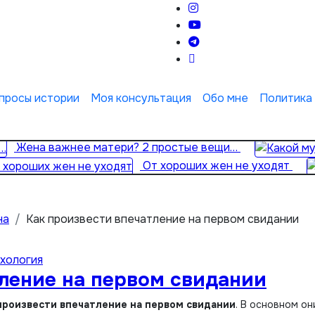
просы истории
Моя консультация
Обо мне
Политика
Жена важнее матери? 2 простые вещи…
От хороших жен не уходят
на
Как произвести впечатление на первом свидании
ихология
ление на первом свидании
произвести впечатление на первом свидании
. В основном он