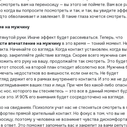
посмотреть вам на переносицу — вы этого не поймете. Вам все 
Но когда вы попросите посмотреть и так, и так, вы увидите эффе
удто обволакивает и завлекает. В такие глаза хочется смотреть.
ие на мужчину
тянутой руки. Иначе эффект будет рассеиваться. Теперь, что
ести впечатление на мужчину
в это время — тонкий момент. Н
акта. Начинайте со взгляда. Когда контакт установлен, когда вы
вор, закрепляйте действие взгляда. Скорее всего мужчина сам
ложить его руку на вашу, продолжайте так смотреть. Это буде
 этот способ, на второй план отходит абсолютно все. Мужчина 
мечать недостатков во внешности, если они есть. Не будет
ляд держит его в рамках внутреннего контакта. И это же не д
азглядыванием ваших глаз и лица. При чем без какой-либо опасн
с нос, которого вы стесняетесь — это все в данный момент бу
 все это. И 90% его внимания будет сосредоточено на взгляде.
о на свиданиях. Психологи учат нас не стесняться смотреть в г
фортен прямой зрительный контакт. Но фокус в том, что вы не
носицу, поэтому у человека не возникнет чувства дискомфорта.
 в ответ. Это поможет запомнить вас и закрепит за вами репу