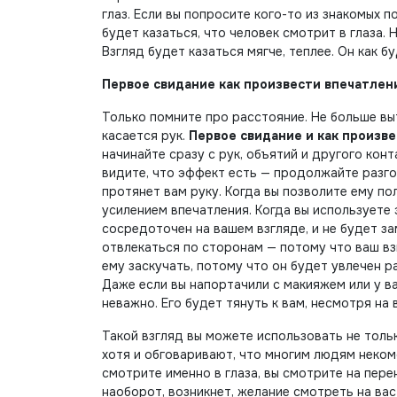
глаз. Если вы попросите кого-то из знакомых 
будет казаться, что человек смотрит в глаза. 
Взгляд будет казаться мягче, теплее. Он как б
Первое свидание как произвести впечатлен
Только помните про расстояние. Не больше вы
касается рук.
Первое свидание и как произв
начинайте сразу с рук, объятий и другого конт
видите, что эффект есть — продолжайте разго
протянет вам руку. Когда вы позволите ему по
усилением впечатления. Когда вы используете
сосредоточен на вашем взгляде, и не будет за
отвлекаться по сторонам — потому что ваш взг
ему заскучать, потому что он будет увлечен р
Даже если вы напортачили с макияжем или у ва
неважно. Его будет тянуть к вам, несмотря на
Такой взгляд вы можете использовать не тольк
хотя и обговаривают, что многим людям неком
смотрите именно в глаза, вы смотрите на пере
наоборот, возникнет, желание смотреть на вас