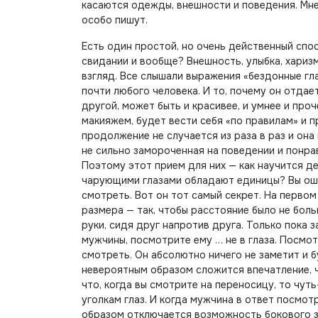
касаются одежды, внешности и поведения. Мне
особо пишут.
Есть один простой, но очень действенный спо
свидании и вообще? Внешность, улыбка, харизм
взгляд. Все слышали выражения «бездонные глаз
почти любого человека. И то, почему он отдае
другой, может быть и красивее, и умнее и про
макияжем, будет вести себя «по правилам» и п
продолжение не случается из раза в раз и он
не сильно замороченная на поведении и понрав
Поэтому этот прием для них — как научится дел
чарующими глазами обладают единицы? Вы оши
смотреть. Вот он тот самый секрет. На первом
размера — так, чтобы расстояние было не бол
руки, сидя друг напротив друга. Только пока з
мужчины, посмотрите ему … не в глаза. Посмо
смотреть. Он абсолютно ничего не заметит и б
невероятным образом сложится впечатление, ч
что, когда вы смотрите на переносицу, то чут
уголкам глаз. И когда мужчина в ответ посмотр
образом отключается возможность бокового зр