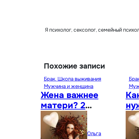
Я психолог, сексолог, семейный психо
Похожие записи
Брак. Школа выживания
Бра
Мужчина и женщина
Муж
Жена важнее
Ка
матери? 2
ну
простые вещи…
Ольга