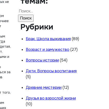
темам:
ых не
Найти:
вом
очнее
Рубрики
т
вым
Брак. Школа выживания
(89)
гда
детая,
Возраст и замужество
(27)
т.
выми и
Вопросы истории
(54)
о
Дети. Вопросы воспитания
ься за
(5)
ив
Древние мистерии
(12)
 того,
Друзья во взрослой жизни
ким
(10)
аших