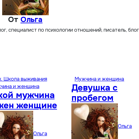
От
Ольга
лог, специалист по психологии отношений, писатель, бло
к. Школа выживания
Мужчина и женщина
Девушка с
чина и женщина
кой мужчина
пробегом
жен женщине
Ольга
Ольга