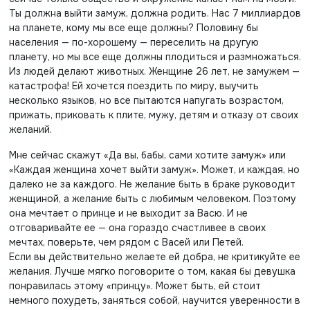
Ты должна выйти замуж, должна родить. Нас 7 миллиардов
на планете, кому мы все еще должны? Половину бы
населения — по-хорошему — переселить на другую
планету, но мы все еще должны плодиться и размножаться.
Из людей делают животных. Женщине 26 лет, не замужем —
катастрофа! Ей хочется поездить по миру, выучить
несколько языков, но все пытаются напугать возрастом,
прижать, приковать к плите, мужу, детям и отказу от своих
желаний.
Мне сейчас скажут «Да вы, бабы, сами хотите замуж» или
«Каждая женщина хочет выйти замуж». Может, и каждая, но
далеко не за каждого. Не желание быть в браке руководит
женщиной, а желание быть с любимым человеком. Поэтому
она мечтает о принце и не выходит за Васю. И не
отговаривайте ее — она гораздо счастливее в своих
мечтах, поверьте, чем рядом с Васей или Петей.
Если вы действительно желаете ей добра, не критикуйте ее
желания. Лучше мягко поговорите о том, какая бы девушка
понравилась этому «принцу». Может быть, ей стоит
немного похудеть, заняться собой, научится уверенности в