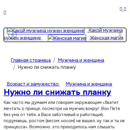
Перейти
к
Жена
содержимому
важнее матери? 2 простые вещи…
Какой мужчина
нужен женщине
Женская магия
От хороших жен не
уходят
Девушка с пробегом
Главная страница
Мужчина и женщина
Нужно ли снижать планку
Возраст и замужество
Мужчина и женщина
Нужно ли снижать планку
Как часто мы думаем или говорим окружающим «Хватит
мечтать о принце, посмотри на мужчин вокруг. Вон Петя
без ума от тебя, а Вася заботливый и работящий,
подумаешь, ростом (весом, носом) не вышел, ну так и ты не
принцесса». Возможно, это приходилось нам слышать