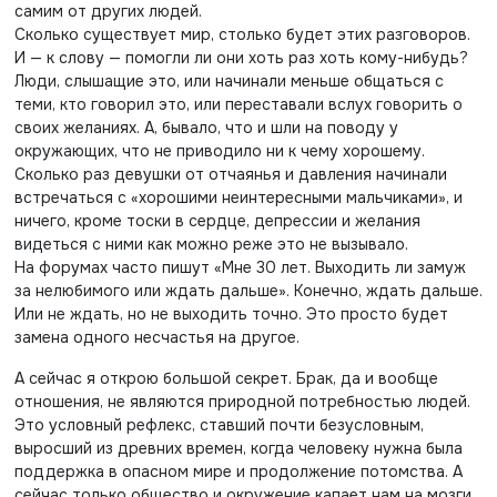
самим от других людей.
Сколько существует мир, столько будет этих разговоров.
И — к слову — помогли ли они хоть раз хоть кому-нибудь?
Люди, слышащие это, или начинали меньше общаться с
теми, кто говорил это, или переставали вслух говорить о
своих желаниях. А, бывало, что и шли на поводу у
окружающих, что не приводило ни к чему хорошему.
Сколько раз девушки от отчаянья и давления начинали
встречаться с «хорошими неинтересными мальчиками», и
ничего, кроме тоски в сердце, депрессии и желания
видеться с ними как можно реже это не вызывало.
На форумах часто пишут «Мне 30 лет. Выходить ли замуж
за нелюбимого или ждать дальше». Конечно, ждать дальше.
Или не ждать, но не выходить точно. Это просто будет
замена одного несчастья на другое.
А сейчас я открою большой секрет. Брак, да и вообще
отношения, не являются природной потребностью людей.
Это условный рефлекс, ставший почти безусловным,
выросший из древних времен, когда человеку нужна была
поддержка в опасном мире и продолжение потомства. А
сейчас только общество и окружение капает нам на мозги.