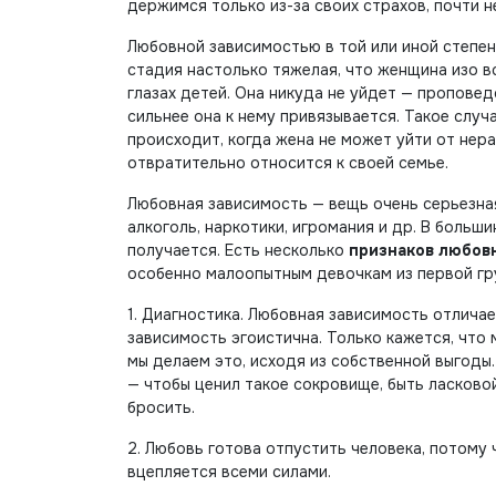
держимся только из-за своих страхов, почти 
Любовной зависимостью в той или иной степен
стадия настолько тяжелая, что женщина изо в
глазах детей. Она никуда не уйдет — пропове
сильнее она к нему привязывается. Такое случ
происходит, когда жена не может уйти от нер
отвратительно относится к своей семье.
Любовная зависимость — вещь очень серьезная.
алкоголь, наркотики, игромания и др. В больш
получается. Есть несколько
признаков любов
особенно малоопытным девочкам из первой гру
1. Диагностика. Любовная зависимость отлича
зависимость эгоистична. Только кажется, что 
мы делаем это, исходя из собственной выгоды
— чтобы ценил такое сокровище, быть ласковой
бросить.
2. Любовь готова отпустить человека, потому
вцепляется всеми силами.