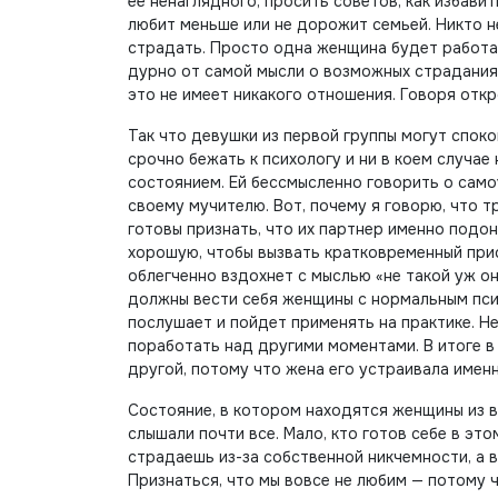
ее ненаглядного, просить советов, как избавит
любит меньше или не дорожит семьей. Никто не
страдать. Просто одна женщина будет работат
дурно от самой мысли о возможных страданиях
это не имеет никакого отношения. Говоря отк
Так что девушки из первой группы могут спок
срочно бежать к психологу и ни в коем случае 
состоянием. Ей бессмысленно говорить о само
своему мучителю. Вот, почему я говорю, что тр
готовы признать, что их партнер именно подон
хорошую, чтобы вызвать кратковременный прис
облегченно вздохнет с мыслью «не такой уж он
должны вести себя женщины с нормальным психо
послушает и пойдет применять на практике. Не
поработать над другими моментами. В итоге в
другой, потому что жена его устраивала именн
Состояние, в котором находятся женщины из в
слышали почти все. Мало, кто готов себе в эт
страдаешь из-за собственной никчемности, а 
Признаться, что мы вовсе не любим — потому 