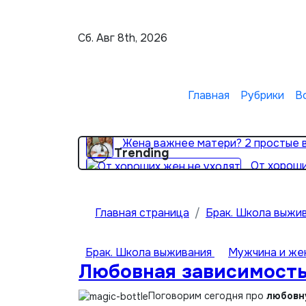
Перейти
к
Сб. Авг 8th, 2026
содержимому
Главная
Рубрики
В
Жена важнее матери? 2 простые
Trending
От хороши
Главная страница
Брак. Школа выжи
Брак. Школа выживания
Мужчина и же
Любовная зависимост
Поговорим сегодня про
любовн