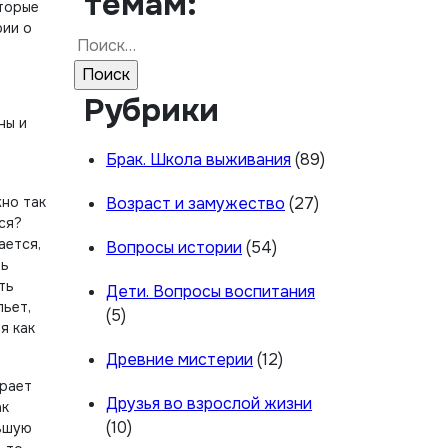
темам:
вторые
рии о
Найти:
Рубрики
ны и
Брак. Школа выживания
(89)
жно так
Возраст и замужество
(27)
ся?
ается,
Вопросы истории
(54)
ть
ть
Дети. Вопросы воспитания
пьет,
(5)
я как
Древние мистерии
(12)
ирает
Друзья во взрослой жизни
ак
(10)
ившую