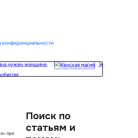
а конфиденциальности
ина нужен женщине
Женская магия
робегом
Поиск по
статьям и
я» при