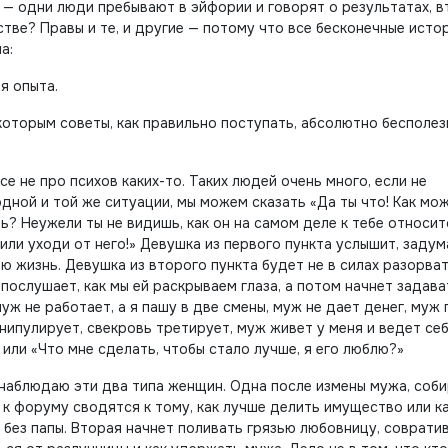
й — одни люди пребывают в эйфории и говорят о результатах, 
ве? Правы и те, и другие — потому что все бесконечные исто
а:
я опыта.
которым советы, как правильно поступать, абсолютно бесполез
е не про психов каких-то. Таких людей очень много, если не
дной и той же ситуации, мы можем сказать «Да ты что! Как мо
ь? Неужели ты не видишь, как он на самом деле к тебе относит
или уходи от него!» Девушка из первого пункта услышит, задум
ою жизнь. Девушка из второго пункта будет не в силах разорва
послушает, как мы ей раскрываем глаза, а потом начнет задава
ж не работает, а я пашу в две смены, муж не дает денег, муж 
анипулирует, свекровь третирует, муж живет у меня и ведет себ
 или «Что мне сделать, чтобы стало лучше, я его люблю?»
 наблюдаю эти два типа женщин. Одна после измены мужа, соб
ы к форуму сводятся к тому, как лучше делить имущество или к
ь без папы. Вторая начнет поливать грязью любовницу, соврат