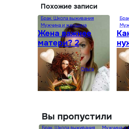
Похожие записи
Брак. Школа выживания
Бра
Мужчина и женщина
Муж
Жена важнее
Ка
матери? 2
ну
простые вещи…
Ольга
Вы пропустили
Брак. Школа выживания
Мужчина и