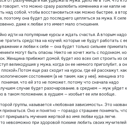
ься от разлучницы и как удержать мужа. Дело не в том, что кт
 говорит, что можно сразу разлюбить изменника и ни капли не
ь над собой, чтобы восстановиться как можно быстрее, а вто
, поэтому она будет до последнего цепляться за мужа. К силе
ровенно, даже к любви это имеет мало отношения.
ойно идти на популярные курсы и ждать счастья. А вторым надо
не тратить средства на коучей, которые не будут работать с е
уважении и любви к себе — она будет только сильнее прикипать
енинги могут быть опасны. Никто не хочет жить с подонком, но
ок. Женщина прибежит домой, будет изо всех сил строить из с
туп великодушия у мужа, когда он ее немного приголубит, а о
 плохой».Потом еще раз сходит на курсы, где ей расскажут, как
логическим состоянием (а не таким, как у нее), женщина это
 понимая, что ей это не поможет, потому что сначала надо
 лучшем случае будет разочарование, в среднем — муж уйдет к
о в таком положении, в худшем — изобьет ее или вообще..
торой группы, называется «любовная зависимость». Это назван
ом признаться. Оно и понятно — гораздо страшнее понимать, чт
вот прикрывать мучения жертвой во имя любви куда легче.
что невозможно при здоровой психике любить своих мучителей