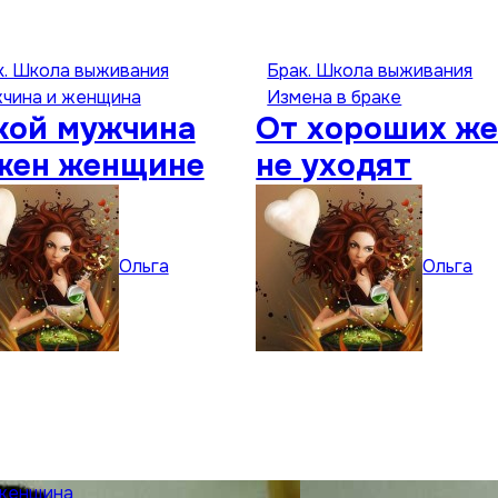
к. Школа выживания
Брак. Школа выживания
чина и женщина
Измена в браке
кой мужчина
От хороших ж
жен женщине
не уходят
Ольга
Ольга
 женщина