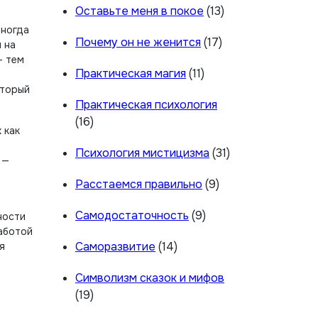
Оставьте меня в покое
(13)
Иногда
Почему он не женится
(17)
 на
— тем
Практическая магия
(11)
оторый
Практическая психология
(16)
 как
Психология мистицизма
(31)
 —
Расстаемся правильно
(9)
Самодостаточность
(9)
ности
заботой
Саморазвитие
(14)
я
Символизм сказок и мифов
(19)