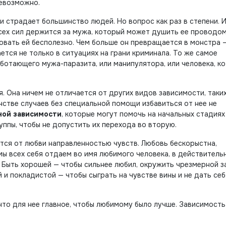
невозможно.
и страдает большинство людей. Но вопрос как раз в степени. 
сех сил держится за мужа, который может душить ее проводом
довать ей бесполезно. Чем больше он превращается в монстра 
ается не только в ситуациях на грани криминала. То же самое
аботающего мужа-паразита, или манипулятора, или человека, к
 Она ничем не отличается от других видов зависимости, таких
инстве случаев без специальной помощи избавиться от нее не
ной зависимости
, которые могут помочь на начальных стадиях
ппы, чтобы не допустить их перехода во вторую.
ется от любви направленностью чувств. Любовь бескорыстна,
мы всех себя отдаем во имя любимого человека, в действитель
. Быть хорошей — чтобы сильнее любил, окружить чрезмерной 
 и покладистой — чтобы сыграть на чувстве вины и не дать себ
 что для нее главное, чтобы любимому было лучше. Зависимость