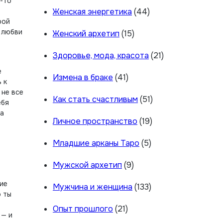
о-то
Женская энергетика
(44)
рой
 любви
Женский архетип
(15)
Здоровье, мода, красота
(21)
е
Измена в браке
(41)
 к
 не все
Как стать счастливым
(51)
ебя
на
Личное пространство
(19)
Младшие арканы Таро
(5)
Мужской архетип
(9)
ие
Мужчина и женщина
(133)
о ты
Опыт прошлого
(21)
 — и