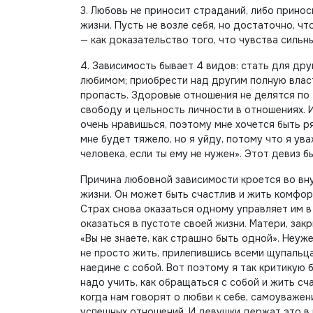
3. Любовь не приносит страданий, либо прино
жизни. Пусть не возле себя, но достаточно, чт
— как доказательство того, что чувства сильн
4. Зависимость бывает 4 видов: стать для др
любимом; приобрести над другим полную власт
пропасть. Здоровые отношения не делятся по 
свободу и цельность личности в отношениях. И
очень нравишься, поэтому мне хочется быть р
мне будет тяжело, но я уйду, потому что я ув
человека, если ты ему не нужен». Этот девиз
Причина любовной зависимости кроется во внут
жизни. Он может быть счастлив и жить комфор
Страх снова оказаться одному управляет им в 
оказаться в пустоте своей жизни. Матери, зак
«Вы не знаете, как страшно быть одной». Неуже
не просто жить, прилепившись всеми щупальца
наедине с собой. Вот поэтому я так критикую 
надо учить, как обращаться с собой и жить с
когда нам говорят о любви к себе, самоуважен
успешных отношений. И девушки держат это в г