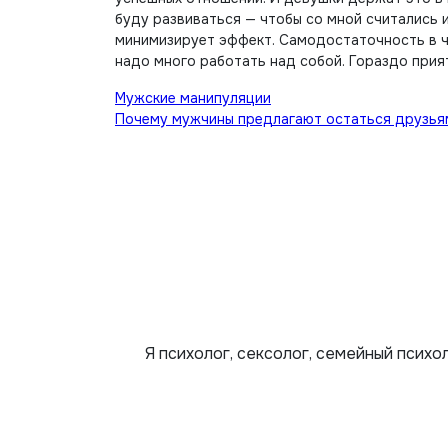
буду развиваться — чтобы со мной считались 
минимизирует эффект. Самодостаточность в чи
надо много работать над собой. Гораздо прият
Навигация
Мужские манипуляции
Почему мужчины предлагают остаться друзья
по
записям
Я психолог, сексолог, семейный психо