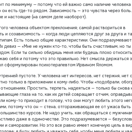
сит по минимуму — потому что ей важно само наличие человека
о он есть где-то рядом. Зависимость — это чувства через боль
ые и настоящие (на самом деле наоборот).
угого человека объектом преклонения; самой раствориться в
ь и созависимость — когда люди цепляются друг за друга и т
типам. Есть только общие характеристики. Они подразумевают
х девиз — «Мне не нужен кто-то, чтобы быть счастливым, но ты
ядом. Если ты сильно обидишь меня или будешь плохо относить
ажаю себя и потому что это правильно. Нет смысла держаться 
 был сформулирован психотерапевтом Ирвином Яломом.
ренней пустоте. У человека нет интересов, нет стержня, нет 
тно только в приложении к кому-либо. Чтобы «подобрали, обог
отношениях. Простить, терпеть, надеяться — только бы снова 
рывающие глаза на то, как их детей совращает отчим, оправды
ли кому-то приходит в голову, что они могут любить этого нег
ми, потому что он — стена, отгораживающая ее от ужаса быть
большинство курсов. Не надо учить, как обращаться с мужчина
частливо даже в одиночестве. Это подразумевается — безуслов
ии и саморазвитии. Но это все равно имеет конечную цель в ви
олове: я буду любить и уважать себя, чтобы меня любили и ув