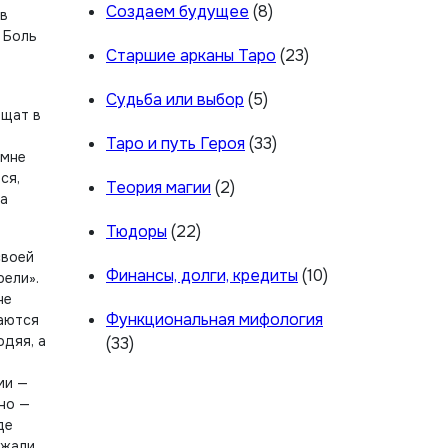
Создаем будущее
(8)
 в
. Боль
Старшие арканы Таро
(23)
Судьба или выбор
(5)
ащат в
Таро и путь Героя
(33)
 мне
ся,
Теория магии
(2)
за
Тюдоры
(22)
своей
Финансы, долги, кредиты
(10)
рели».
не
Функциональная мифология
ваются
одяя, а
(33)
ми —
но —
де
ажали,