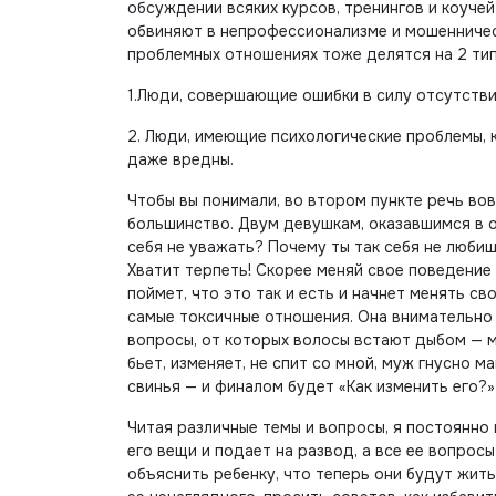
обсуждении всяких курсов, тренингов и коуче
обвиняют в непрофессионализме и мошенничест
проблемных отношениях тоже делятся на 2 тип
1.Люди, совершающие ошибки в силу отсутстви
2. Люди, имеющие психологические проблемы, 
даже вредны.
Чтобы вы понимали, во втором пункте речь вовс
большинство. Двум девушкам, оказавшимся в о
себя не уважать? Почему ты так себя не любиш
Хватит терпеть! Скорее меняй свое поведение 
поймет, что это так и есть и начнет менять св
самые токсичные отношения. Она внимательно 
вопросы, от которых волосы встают дыбом — му
бьет, изменяет, не спит со мной, муж гнусно м
свинья — и финалом будет «Как изменить его?»
Читая различные темы и вопросы, я постоянно
его вещи и подает на развод, а все ее вопрос
объяснить ребенку, что теперь они будут жит