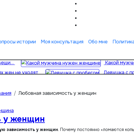
опросы истории
Моя консультация
Обо мне
Политик
 вещи…
Какой мужч
х жен не уходят
Девушка с п
вания
Любовная зависимость у женщин
нщина
ь у женщин
ую зависимость у женщин
. Почему постоянно «ломаются копь