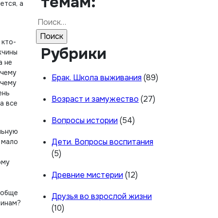
темам:
ется, а
Найти:
 кто-
Рубрики
жчины
а не
очему
Брак. Школа выживания
(89)
очему
ень
Возраст и замужество
(27)
а все
Вопросы истории
(54)
льную
Дети. Вопросы воспитания
 мало
(5)
ому
Древние мистерии
(12)
ообще
Друзья во взрослой жизни
щинам?
(10)