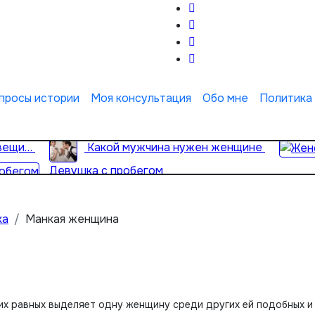
просы истории
Моя консультация
Обо мне
Политика
 вещи…
Какой мужчина нужен женщине
Девушка с пробегом
ка
Манкая женщина
чих равных выделяет одну женщину среди других ей подобных и