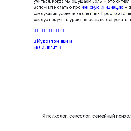
учиться. Когда мы ощущаем боль — это сигнал,
Вспомните статью про
женскую инициацию
— ж
следующий уровень за счет них. Просто это н
следует выучить урок и впредь не допускать 
Навигация
Мудрая женщина
Ева и Лилит
по
записям
Я психолог, сексолог, семейный психо