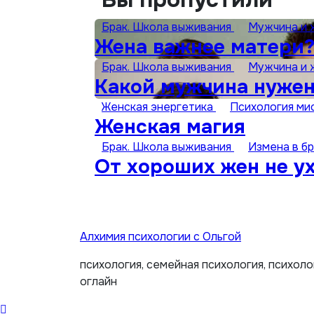
Брак. Школа выживания
Мужчина и
Жена важнее матери?
Брак. Школа выживания
Мужчина и
Какой мужчина нуже
Женская энергетика
Психология ми
Женская магия
Брак. Школа выживания
Измена в б
От хороших жен не у
Алхимия психологии с Ольгой
психология, семейная психология, психол
оглайн