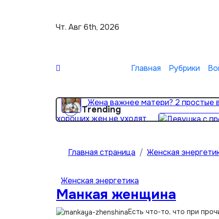
Перейти
к
Чт. Авг 6th, 2026
содержимому
Главная
Рубрики
Во
Жена важнее матери? 2 простые
Trending
хороших жен не уходят
Главная страница
Женская энергети
Женская энергетика
Манкая женщина
Есть что-то, что при про