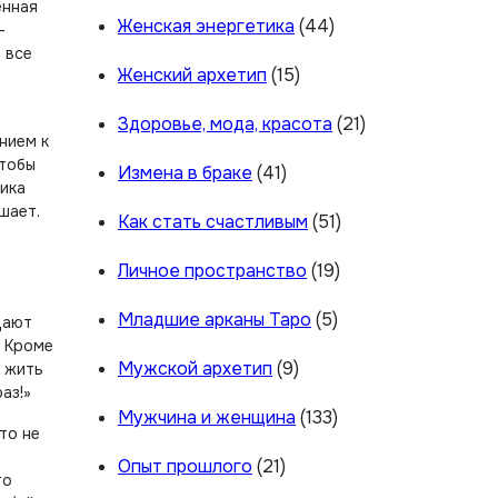
енная
Женская энергетика
(44)
-
 все
Женский архетип
(15)
Здоровье, мода, красота
(21)
нием к
чтобы
Измена в браке
(41)
тика
шает.
Как стать счастливым
(51)
Личное пространство
(19)
Младшие арканы Таро
(5)
дают
. Кроме
Мужской архетип
(9)
е жить
аз!»
Мужчина и женщина
(133)
то не
Опыт прошлого
(21)
то