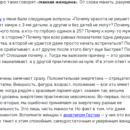
ро таких говорят «
манкая женщина
«. От слова манить, разуме
у
у меня были следующие вопросы: «Почему красота не решает
 замуж с 3-мя детьми, а другие и без детей не могут? Почему
ого пола, а кто-то глубоко одинок в 25? Почему к кому-то му
ит в стороне? Почему при всех равных показателях одна девушк
тва, а второй не удается даже просто начать встречаться? П
е срабатывает, а от других после этого бегут еще быстрее? П
я? Сплошные почему..». Тогда мы выяснили причину — это уров
зашкаливает, а у другой практически на нуле. И в этом ответ н
ужчины замечают сразу. Положительная энергетика — отрицате
тапки. Внешность, фигура, возраст, положение — все это имеет
е, когда рядом с красивым парнем идет, скажем так, весьма
 уровень энергетики практически невозможно. Во-первых, пот
Во-вторых, мы ошибочно принимаем за энергетику разные ее
альность. Это лишь часть манкости. Но факт в том, что даже
понентом. Вспомните женщин с
архетипом Гестии
— у них это в
не тянет к этим спокойным, самодостаточным и уверенным жен