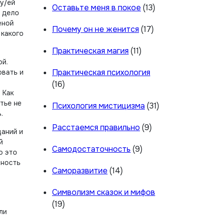
му/ей
Оставьте меня в покое
(13)
— дело
еной
Почему он не женится
(17)
 какого
Практическая магия
(11)
ой.
Практическая психология
овать и
(16)
 Как
тье не
Психология мистицизма
(31)
.
Расстаемся правильно
(9)
даний и
й
Самодостаточность
(9)
о это
чность
Саморазвитие
(14)
Символизм сказок и мифов
(19)
ли