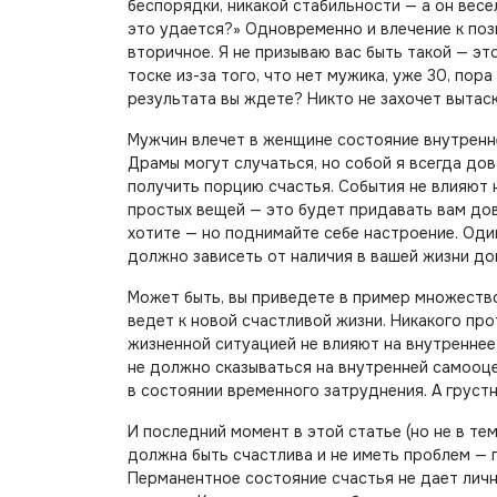
беспорядки, никакой стабильности — а он весе
это удается?» Одновременно и влечение к поз
вторичное. Я не призываю вас быть такой — эт
тоске из-за того, что нет мужика, уже 30, пора
результата вы ждете? Никто не захочет вытаск
Мужчин влечет в женщине состояние внутреннег
Драмы могут случаться, но собой я всегда дов
получить порцию счастья. События не влияют 
простых вещей — это будет придавать вам дово
хотите — но поднимайте себе настроение. Оди
должно зависеть от наличия в вашей жизни до
Может быть, вы приведете в пример множество
ведет к новой счастливой жизни. Никакого пр
жизненной ситуацией не влияют на внутреннее 
не должно сказываться на внутренней самооцен
в состоянии временного затруднения. А грустн
И последний момент в этой статье (но не в те
должна быть счастлива и не иметь проблем — 
Перманентное состояние счастья не дает личн