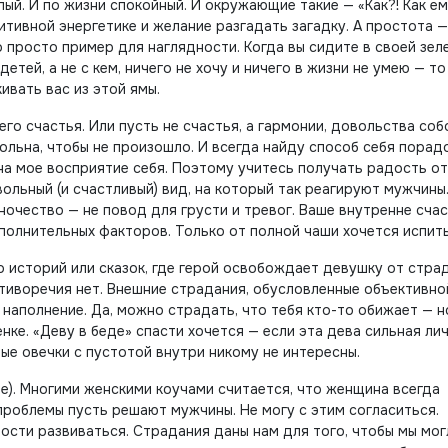
лый. И по жизни спокойный. И окружающие такие — «Как?! Как е
итивной энергетике и желание разгадать загадку. А простота 
о просто пример для наглядности. Когда вы сидите в своей зел
 детей, а не с кем, ничего не хочу и ничего в жизни не умею — то
ивать вас из этой ямы.
о счастья. Или пусть не счастья, а гармонии, довольства соб
ольна, чтобы не произошло. И всегда найду способ себя порад
на мое восприятие себя. Поэтому учитесь получать радость от
льный (и счастливый) вид, на который так реагируют мужчины.
ночество — не повод для грусти и тревог. Ваше внутренне счас
полнительных факторов. Только от полной чаши хочется испить
 историй или сказок, где герой освобождает девушку от стра
отиворечия нет. Внешние страдания, обусловленные объективно
наполнение. Да, можно страдать, что тебя кто-то обижает — н
ке. «Деву в беде» спасти хочется — если эта дева сильная ли
ые овечки с пустотой внутри никому не интересны.
ме). Многими женскими коучами считается, что женщина всегда
проблемы пусть решают мужчины. Не могу с этим согласиться.
ости развиваться. Страдания даны нам для того, чтобы мы мог