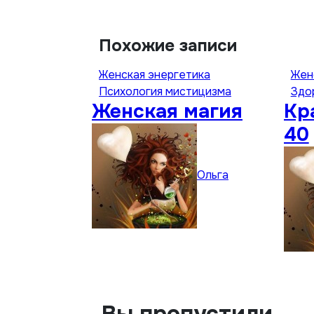
Похожие записи
Женская энергетика
Жен
Психология мистицизма
Здо
Женская магия
Кр
40
Ольга
Вы пропустили