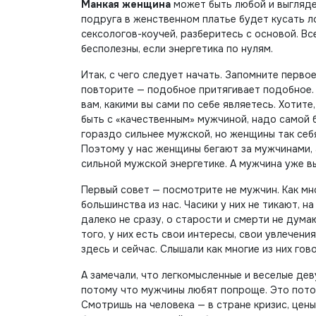
Манкая женщина
может быть любой и выглядет
подруга в женственном платье будет кусать л
сексологов-коучей, разберитесь с основой. Вс
бесполезны, если энергетика по нулям.
Итак, с чего следует начать. Запомните перво
повторите — подобное притягивает подобное.
вам, какими вы сами по себе являетесь. Хотите,
быть с «качественным» мужчиной, надо самой 
гораздо сильнее мужской, но женщины так себя
Поэтому у нас женщины бегают за мужчинами,
сильной мужской энергетике. А мужчина уже вы
Первый совет — посмотрите не мужчин. Как мно
большинства из нас. Часики у них не тикают,
далеко не сразу, о старости и смерти не дума
того, у них есть свои интересы, свои увлечен
здесь и сейчас. Слышали как многие из них го
А замечали, что легкомысленные и веселые дев
потому что мужчины любят попроще. Это потом
Смотришь на человека — в стране кризис, цены