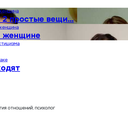
 женщина
 2 простые вещи…
 женщина
н женщине
стицизма
раке
ходят
огия отношений, психолог