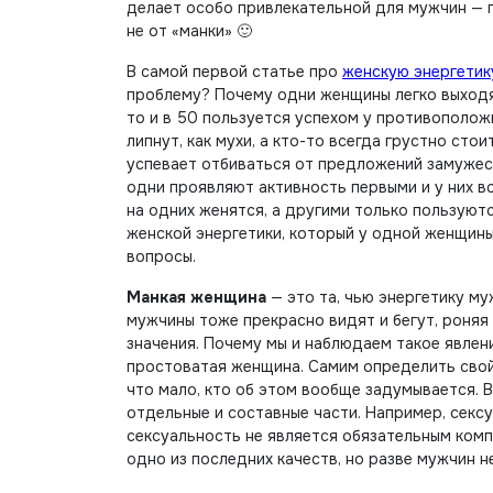
делает особо привлекательной для мужчин — п
не от «манки» 🙂
В самой первой статье про
женскую энергетик
проблему? Почему одни женщины легко выходят
то и в 50 пользуется успехом у противоположн
липнут, как мухи, а кто-то всегда грустно сто
успевает отбиваться от предложений замужес
одни проявляют активность первыми и у них вс
на одних женятся, а другими только пользуютс
женской энергетики, который у одной женщины 
вопросы.
Манкая женщина
— это та, чью энергетику м
мужчины тоже прекрасно видят и бегут, роняя 
значения. Почему мы и наблюдаем такое явлени
простоватая женщина. Самим определить свой
что мало, кто об этом вообще задумывается. 
отдельные и составные части. Например, сексу
сексуальность не является обязательным ком
одно из последних качеств, но разве мужчин 