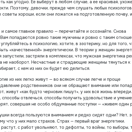
ь как угодно. Ее выберут в любом случае, а ее красивая, ухож
окти. Поэтому, девочки, прежде чем слушать любых психологов
е советы хороши, если они ложатся на подготовленную почву, и
е и самое главное правило — перечитайте и осознайте. Снова
 Вам попадаются ровно такие мужчины и ровно с таким отноше
 углубляйтесь в психологию, хотите, в эзотерику, но для того, 
быть «качественной» энергетически. В теории у женщин энерге
 запустили, застряли в комплексах, что мужская энергетика ре
 а не наоборот. Несчастные и страдающие женщины тянуться к
бирает, с кем из них он будет ею делиться.
гие из них легко живут — во всяком случае легче и проще
 на давление родственников они не обращают внимание или попа
ют, живут «как будто черновик пишут», у них вся жизнь впереди
ия, способы отвлечься, способы получить удовольствие и умени
ворят, совершая не особо обдуманные поступки — «живем один р
ушки всегда пользуются вниманием и редко сидят одни? Нет, э
у что у них мало страхов. Страх — первый враг энергетики.
 растут, с работ увольняют, то дефолты, то войны, то выборы, 