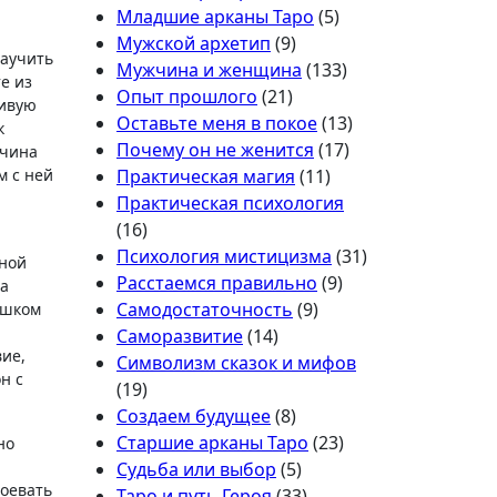
Младшие арканы Таро
(5)
Мужской архетип
(9)
научить
Мужчина и женщина
(133)
е из
Опыт прошлого
(21)
ливую
Оставьте меня в покое
(13)
к
Почему он не женится
(17)
жчина
м с ней
Практическая магия
(11)
Практическая психология
(16)
Психология мистицизма
(31)
нной
Расстаемся правильно
(9)
на
Самодостаточность
(9)
лишком
Саморазвитие
(14)
вие,
Символизм сказок и мифов
н с
(19)
Создаем будущее
(8)
Старшие арканы Таро
(23)
но
Судьба или выбор
(5)
оевать
Таро и путь Героя
(33)