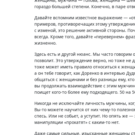
женщины; мужчина — голова, женщина — шея и
гораздо большей степени. Конечно, в паре отве
Давайте вспомним известное выражение — «от 
примеров, противоречащих этому утверждению? 
с изменой, это решение активной стороны. Поч
всегда. Кроме того, давайте «перевернем» фра
жизненно.
Здесь есть и другой нюанс. Мы часто говорим о
позволит. Это утверждение верно, но тоже не 
тоже может иметь правило относиться к женщин
а он тебе говорит, как Доренко в интервью Дуд
общаться с женщинами и без разницы ему, кто п
вы продолжать взаимодействие с этим мужчиной
поищет кого-то более ему подходящего. 50 на 5
Никогда не исключайте личность мужчины, ког
Вы-то можете научится от них чему-то полезном
спесь. Или не собьет, а уступит. Но опять же —
манипуляции «прокатят» с каким-то нет.
Даже самые сильные, изысканные женщины стал