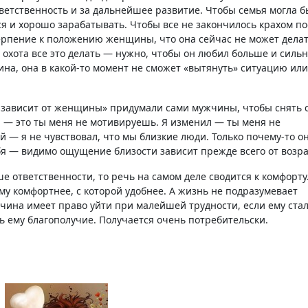
етственность и за дальнейшее развитие. Чтобы семья могла б
я и хорошо зарабатывать. Чтобы все не закончилось крахом по
рпение к положению женщины, что она сейчас не может делат
 охота все это делать — нужно, чтобы он любил больше и сильн
на, она в какой-то момент не сможет «вытянуть» ситуацию или
е зависит от женщины» придумали сами мужчины, чтобы снять с
ю — это ты меня не мотивируешь. Я изменил — ты меня не
й — я не чувствовал, что мы близкие люди. Только почему-то о
я — видимо ощущение близости зависит прежде всего от возра
е ответственности, то речь на самом деле сводится к комфорту
му комфортнее, с которой удобнее. А жизнь не подразумевает
жчина имеет право уйти при малейшей трудности, если ему ста
ь ему благополучие. Получается очень потребительски.