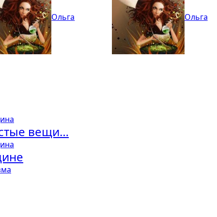
Ольга
Ольга
ина
остые вещи…
ина
щине
зма