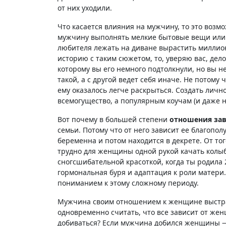
от них уходили.
Что касается влияния на мужчину, то это воз
мужчину выполнять мелкие бытовые вещи или 
любителя лежать на диване вырастить миллион
историю с таким сюжетом, то, уверяю вас, дело
которому вы его немного подтолкнули, но вы не
такой, а с другой ведет себя иначе. Не потому 
ему оказалось легче раскрыться. Создать личн
всемогущество, а популярным коучам (и даже 
Вот почему в большей степени
отношения зав
семьи. Потому что от него зависит ее благопол
беременна и потом находится в декрете. От тог
трудно для женщины одной рукой качать колыб
сногсшибательной красоткой, когда ты родила 2
гормональная буря и адаптация к роли матери. Т
пониманием к этому сложному периоду.
Мужчина своим отношением к женщине выстра
одновременно считать, что все зависит от же
добиваться? Если мужчина добился женщины —