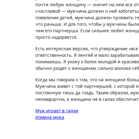
почти любую женщину — значит на нем вся отв
счастливой — мужчина должен о ней заботитьс
появления детей, мужчина должен проявить те
что раньше. И для того, чтобы у мужчины была
чем его партнерша. Если сильнее любит женщи
просто надорвется.
Есть интересная версия, что утверждение «вс
ответственность. Я лентяй и мало зарабатыва
понимаешь. Я ухожу к более молодой и красиво
обычно уходят к женщинам, сильно моложе себ
Когда мы говорим о том, что на женщине больш
Мужчина живет с той партнершей, с которой е
постоянную тишь да гладь. Таким образом, му
некомфортно, а женщина не в силах обеспечит
Навигация
Муж играет в танки
Измена мужа
по
записям