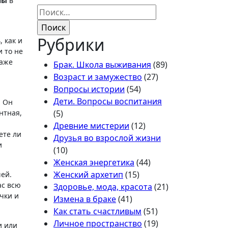
ны
в
Найти:
Рубрики
 как и
 то не
даже
Брак. Школа выживания
(89)
Возраст и замужество
(27)
Вопросы истории
(54)
Дети. Вопросы воспитания
. Он
нтная,
(5)
Древние мистерии
(12)
ете ли
Друзья во взрослой жизни
и
(10)
Женская энергетика
(44)
Женский архетип
(15)
ей.
ас всю
Здоровье, мода, красота
(21)
учки и
Измена в браке
(41)
Как стать счастливым
(51)
Личное пространство
(19)
и или