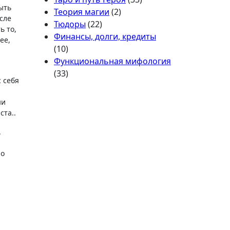
ыть
Теория магии
(2)
сле
Тюдоры
(22)
ь то,
Финансы, долги, кредиты
ее,
(10)
Функциональная мифология
(33)
 себя
ни
ста..
.
ло