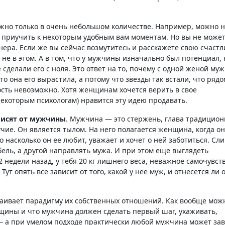
можно только в очень небольшом количестве. Например, можно 
приучить к некоторым удобным вам моментам. Но вы не может
ера. Если же вы сейчас возмутитесь и расскажете свою счаст
 не в этом. А в том, что у мужчины изначально был потенциал, 
 сделали его с ноля. Это ответ на то, почему с одной женой му
что она его вырастила, а потому что звезды так встали, что рядо
ость невозможно. Хотя женщинам хочется верить в свое
некоторым психологам) нравится эту идею продавать.
исят от мужчины
. Мужчина — это стержень, глава традицио
учие. Он является тылом. На него полагается женщина, когда о
о насколько он ее любит, уважает и хочет о ней заботиться. С
ель, а другой направлять мужа. И при этом еще выглядеть
 недели назад, у тебя 20 кг лишнего веса, неважное самочувст
ут опять все зависит от того, какой у нее муж, и отнесется ли о
ивает парадигму их собственных отношений. Как вообще мож
нщины и что мужчина должен сделать первый шаг, ухаживать,
 а при умелом подходе практически любой мужчина может зав