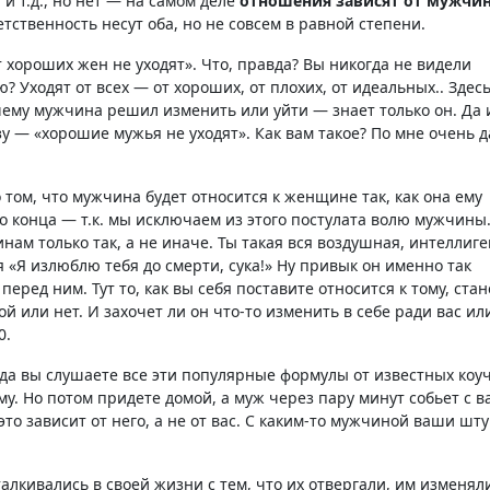
 т.д., но нет — на самом деле
отношения зависят от мужчи
тственность несут оба, но не совсем в равной степени.
хороших жен не уходят». Что, правда? Вы никогда не видели
Уходят от всех — от хороших, от плохих, от идеальных.. Здесь,
ему мужчина решил изменить или уйти — знает только он. Да и
зу — «хорошие мужья не уходят». Как вам такое? По мне очень 
 том, что мужчина будет относится к женщине так, как она ему
до конца — т.к. мы исключаем из этого постулата волю мужчины
ам только так, а не иначе. Ты такая вся воздушная, интеллиге
я «Я излюблю тебя до смерти, сука!» Ну привык он именно так
еред ним. Тут то, как вы себя поставите относится к тому, стан
 или нет. И захочет ли он что-то изменить в себе ради вас ил
0.
да вы слушаете все эти популярные формулы от известных коуч
у. Но потом придете домой, а муж через пару минут собьет с в
 это зависит от него, а не от вас. С каким-то мужчиной ваши шт
кивались в своей жизни с тем, что их отвергали, им изменял