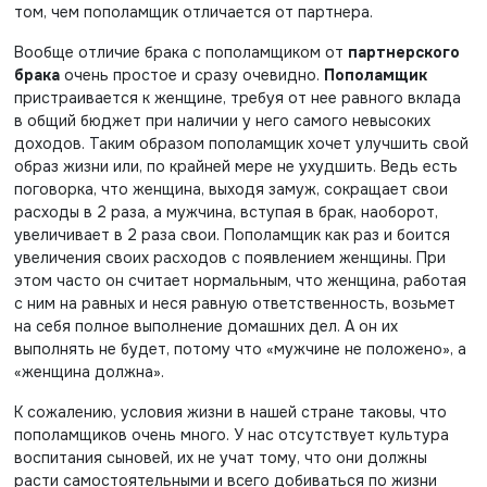
том, чем пополамщик отличается от партнера.
Вообще отличие брака с пополамщиком от
партнерского
брака
очень простое и сразу очевидно.
Пополамщик
пристраивается к женщине, требуя от нее равного вклада
в общий бюджет при наличии у него самого невысоких
доходов. Таким образом пополамщик хочет улучшить свой
образ жизни или, по крайней мере не ухудшить. Ведь есть
поговорка, что женщина, выходя замуж, сокращает свои
расходы в 2 раза, а мужчина, вступая в брак, наоборот,
увеличивает в 2 раза свои. Пополамщик как раз и боится
увеличения своих расходов с появлением женщины. При
этом часто он считает нормальным, что женщина, работая
с ним на равных и неся равную ответственность, возьмет
на себя полное выполнение домашних дел. А он их
выполнять не будет, потому что «мужчине не положено», а
«женщина должна».
К сожалению, условия жизни в нашей стране таковы, что
пополамщиков очень много. У нас отсутствует культура
воспитания сыновей, их не учат тому, что они должны
расти самостоятельными и всего добиваться по жизни