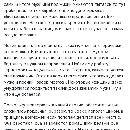
сами. В итоге мужчины пол жизни мыкаются, пытаясь то тут
прибиться, то там заработать, иногда открывают
«бизнесы», не имея ни малейшего представления об их
устройстве. Влезают в долги и кредиты. Категорически не
хотят «работать на дядю» и знают, что в случае чего мама
всегда поможет.
Мотивировать, вдохновлять таких мужчин категорически
невозможно. Единственное, что реально — мудрой
женщине засучить рукава и полностью выдрессировать
бедолагу в нужном направлении. Найти ему работу,
«пристроить», научить как и что. Тогда да, какие-то успехи
еще возможны. Отсюда корни поговорки, что жена делает
мужа и прочий «засор мозгов». Некоторые женщины даже
умудряются гордиться такими достижениями мужа. Ну а
что еще остается.
Поскольку, повторюсь, в нашей стране, обстоятельства
сложились подобным образом, то брак с пополамщиком, в
принципе, возможен, если пополам делится все и честно.
Оба работают, оба занимаются домашними делами, оба
имеют равные права и обязанности. И никто не давит со