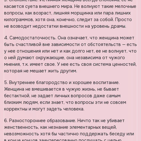
касается суета внешнего мира. Не волнуют такие мелочные
вопросы, как возраст, лишняя морщинка или пара лишних
килограммов, хотя она, конечно, следит за собой. Просто
не возводит недостатки внешности на уровень драмы.
4. Самодостаточность. Она означает, что женщина может
быть счастливой вне зависимости от обстоятельств — есть
у нее отношения или нет и как долго нет, ее не волнует, что
о ней думают окружающие, она независима от чужого
мнения, т.к. имеет свое. У нее есть своя система ценностей,
которая не мешает жить другим.
5. Внутреннее благородство и хорошее воспитание.
Женщина не вмешивается в чужую жизнь, не бывает
бестактной, не задает личных вопросов даже самым
близким людям, если знает, что вопросы эти не совсем
корректны и могут задеть человека.
6. Разностороннее образование. Ничто так не убивает
женственность, как незнание элементарных вещей,
невозможность хотя бы частично поддержать беседу или
в конце концов заинтересованно послушать с целью