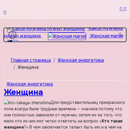
Перейти
к
Жена
содержимому
важнее матери? 2 простые вещи…
Какой мужчина
нужен женщине
Женская магия
От хороших жен не уходят
Девушка с пробегом
Главная страница
Женская энергетика
Женщина
Женская энергетика
Женщина
Для представительниц прекрасного
пола всегда были трудные времена — сначала потому что
они полностью зависели от мужчин, затем из-за того, что
мало кто из них мог четко ответить на вопрос «
Кто такая
женщина
?» В чем заключается талант быть ею и в чем на