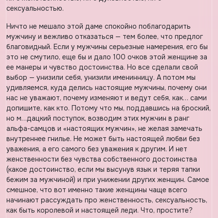
сексуальностью.
Ничто не мешало этой даме спокойно поблагодарить
мужчину и вежливо отказаться — тем более, что предлог
благовидный. Если у мужчины серьезные намерения, его бы
это не смутило, еще бы и дало 100 очков этой женщине за
ее манеры и чувство достоинства. Но все сделали свой
выбор — унизили себя, унизили именинницу. А потом мы
удивляемся, куда делись настоящие мужчины, почему они
нас не уважают, почему изменяют и ведут себя, как… сами
допишите, как кто. Потому что мы, поддавшись на броский,
но м…дацкий поступок, возводим этих мужчин в ранг
альфа-самцов и «настоящих мужчин», не желая замечать
внутреннее гнилье. Не может быть настоящей любви без
уважения, а его самого без уважения к другим. И нет
женственности без чувства собственного достоинства
(какое достоинство, если мы высунув язык и теряя тапки
бежим за мужчиной) и при унижении других женщин. Самое
смешное, что вот именно такие женщины чаще всего
начинают рассуждать про женственность, сексуальность,
как быть королевой и настоящей леди. Что, простите?