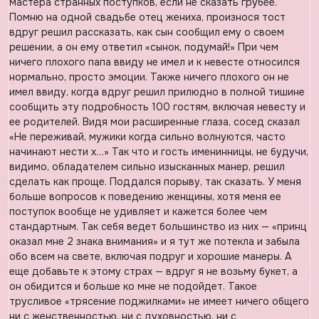
мастера странных поступков, если не сказать грубее.
Помню на одной свадьбе отец жениха, произнося тост
вдруг решил рассказать, как сын сообщил ему о своем
решении, а он ему ответил «сынок, подумай!» При чем
ничего плохого папа ввиду не имел и к невесте относился
нормально, просто эмоции. Также ничего плохого он не
имел ввиду, когда вдруг решил прилюдно в полной тишине
сообщить эту подробность 100 гостям, включая невесту и
ее родителей. Видя мои расширенные глаза, сосед сказал
«Не переживай, мужики когда сильно волнуются, часто
начинают нести х…» Так что и гость именинницы, не будучи,
видимо, обладателем сильно изысканных манер, решил
сделать как проще. Поддался порыву, так сказать. У меня
больше вопросов к поведению женщины, хотя меня ее
поступок вообще не удивляет и кажется более чем
стандартным. Так себя ведет большинство из них — «принц
оказал мне 2 знака внимания» и я тут же потекла и забыла
обо всем на свете, включая подруг и хорошие манеры. А
еще добавьте к этому страх — вдруг я не возьму букет, а
он обидится и больше ко мне не подойдет. Такое
трусливое «трясение поджилками» не имеет ничего общего
ни с женственностью, ни с духовностью, ни с