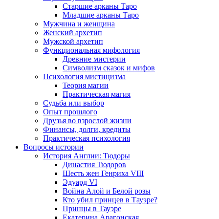
Старшие арканы Таро
Младшие арканы Таро
Мужчина и женщина
Женский архетип
Мужской архетип
Функциональная мифология
Древние мистерии
Символизм сказок и мифов
Психология мистицизма
Теория магии
Практическая магия
Судьба или выбор
Опыт прошлого
Друзья во взрослой жизни
Финансы, долги, кредиты
Практическая психология
Вопросы истории
История Англии: Тюдоры
Династия Тюдоров
Шесть жен Генриха VIII
Эдуард VI
Война Алой и Белой розы
Кто убил принцев в Тауэре?
Принцы в Тауэре
Екатерина Арагонская