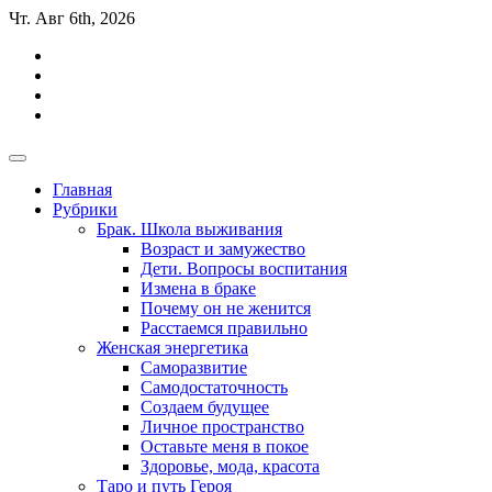
Перейти
Чт. Авг 6th, 2026
к
содержимому
Алхимия психологии с Ольгой
психология, семейная психология, психология отношений,
Алхимия психологии с Ольгой
психология, семейная психология, психология отношений,
Главная
психолог оглайн
психолог оглайн
Рубрики
Брак. Школа выживания
Возраст и замужество
Дети. Вопросы воспитания
Измена в браке
Почему он не женится
Расстаемся правильно
Женская энергетика
Саморазвитие
Самодостаточность
Создаем будущее
Личное пространство
Оставьте меня в покое
Здоровье, мода, красота
Таро и путь Героя