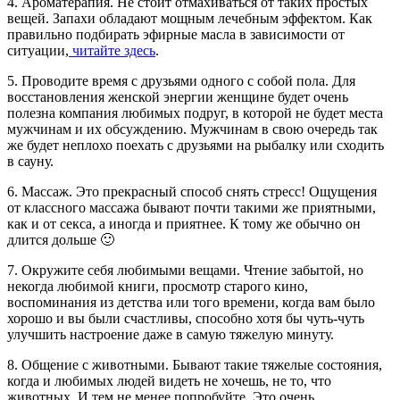
4. Ароматерапия. Не стоит отмахиваться от таких простых
вещей. Запахи обладают мощным лечебным эффектом. Как
правильно подбирать эфирные масла в зависимости от
ситуации,
читайте здесь
.
5. Проводите время с друзьями одного с собой пола. Для
восстановления женской энергии женщине будет очень
полезна компания любимых подруг, в которой не будет места
мужчинам и их обсуждению. Мужчинам в свою очередь так
же будет неплохо поехать с друзьями на рыбалку или сходить
в сауну.
6. Массаж. Это прекрасный способ снять стресс! Ощущения
от классного массажа бывают почти такими же приятными,
как и от секса, а иногда и приятнее. К тому же обычно он
длится дольше 🙂
7. Окружите себя любимыми вещами. Чтение забытой, но
некогда любимой книги, просмотр старого кино,
воспоминания из детства или того времени, когда вам было
хорошо и вы были счастливы, способно хотя бы чуть-чуть
улучшить настроение даже в самую тяжелую минуту.
8. Общение с животными. Бывают такие тяжелые состояния,
когда и любимых людей видеть не хочешь, не то, что
животных. И тем не менее попробуйте. Это очень