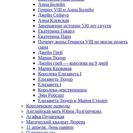
Анна Болейн
Генрих VIII и Анна Болейн
Джейн Сеймур
Анна Клевская
Завершение истории 530 лет спустя
Екатерина Говард
Екатерина Парр
Почему жены Генриха VIII не могли родить
сына
Джейн Грей
Мария Тюдор
Джейн грей — королева на 9 дней
Мария Кровавая
Королева Елизавета I
Елизавета Тюдор
Елизавета I
Королева-девственница
Эми Робсарт
Елизавета Тюдор и Мария Стюарт
Королевские разводы
Английская мать Юрия Долгорукова
Агафья Грушецкая
Магический квадрат Дюрера
11 апреля. День памяти
О природе зла