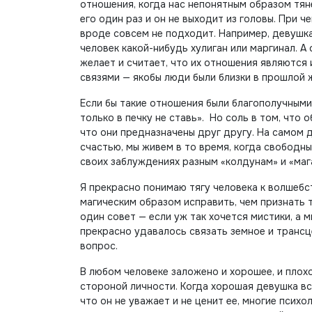
отношения, когда нас непонятным образом тян
его один раз и он не выходит из головы. При 
вроде совсем не подходит. Например, девушка
человек какой-нибудь хулиган или маргинал. А
желает и считает, что их отношения являются
связями — якобы люди были близки в прошлой ж
Если бы такие отношения были благополучными, 
только в печку не ставь». Но соль в том, что о
что они предназначены друг другу. На самом де
счастью, мы живем в то время, когда свободн
своих заблуждениях разным «колдунам» и «маг
Я прекрасно понимаю тягу человека к волшебст
магическим образом исправить, чем признать т
один совет — если уж так хочется мистики, а 
прекрасно удавалось связать земное и трансце
вопрос.
В любом человеке заложено и хорошее, и плохо
стороной личности. Когда хорошая девушка вст
что он не уважает и не ценит ее, многие псих