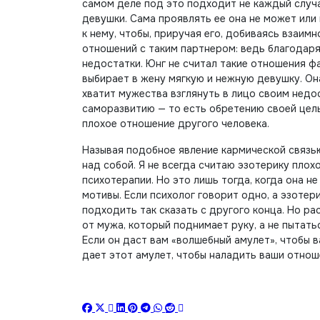
самом деле под это подходит не каждый случ
девушки. Сама проявлять ее она не может или 
к нему, чтобы, приручая его, добиваясь взаим
отношений с таким партнером: ведь благодаря
недостатки. Юнг не считал такие отношения ф
выбирает в жену мягкую и нежную девушку. Он
хватит мужества взглянуть в лицо своим недос
саморазвитию — то есть обретению своей цель
плохое отношение другого человека.
Называя подобное явление кармической связь
над собой. Я не всегда считаю эзотерику плох
психотерапии. Но это лишь тогда, когда она н
мотивы. Если психолог говорит одно, а эзотер
подходить так сказать с другого конца. Но ра
от мужа, который поднимает руку, а не пытать
Если он даст вам «волшебный амулет», чтобы в
дает этот амулет, чтобы наладить ваши отнош