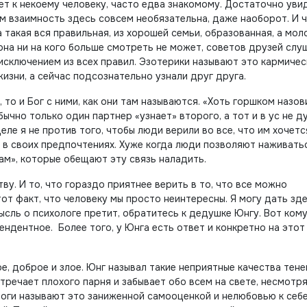
ет к некоему человеку, часто едва знакомому. Достаточно уви
чем взаимность здесь совсем необязательна, даже наоборот. И 
 такая вся правильная, из хорошей семьи, образованная, а мо
 она ни на кого больше смотреть не может, советов друзей слу
 исключением из всех правил. Эзотерики называют это кармиче
изни, а сейчас подсознательно узнали друг друга.
то и Бог с ними, как они там называются. «Хоть горшком назов
бычно только один партнер «узнает» второго, а тот и в ус не ду
ле я не против того, чтобы люди верили во все, что им хочется
ы в своих предпочтениях. Хуже когда люди позволяют наживать
ам», которые обещают эту связь наладить.
ву. И то, что гораздо приятнее верить в то, что все можно
от факт, что человеку мы просто неинтересны. Я могу дать зд
мысль о психологе претит, обратитесь к дедушке Юнгу. Вот ком
ндентное. Более того, у Юнга есть ответ и конкретно на этот
е, доброе и злое. Юнг называл такие неприятные качества тен
речает плохого парня и забывает обо всем на свете, несмотря 
ологи называют это заниженной самооценкой и нелюбовью к себе