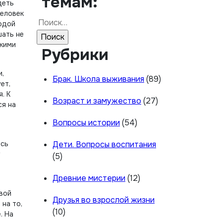
темам:
деть
человек
Найти:
лодой
шать не
скими
Рубрики
и,
Брак. Школа выживания
(89)
ет,
. К
Возраст и замужество
(27)
ся на
Вопросы истории
(54)
есь
Дети. Вопросы воспитания
у
(5)
Древние мистерии
(12)
евой
Друзья во взрослой жизни
на то,
(10)
. На