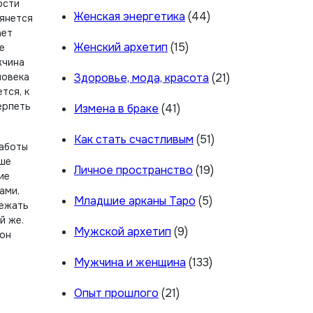
ости
Женская энергетика
(44)
тянется
ает
Женский архетип
(15)
е
жчина
ловека
Здоровье, мода, красота
(21)
тся, к
ерпеть
Измена в браке
(41)
Как стать счастливым
(51)
работы
чше
Личное пространство
(19)
ие
ами,
Младшие арканы Таро
(5)
бежать
й же.
Мужской архетип
(9)
 он
Мужчина и женщина
(133)
Опыт прошлого
(21)