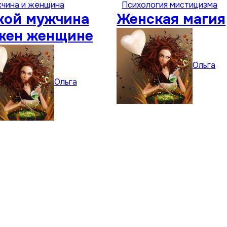
чина и женщина
Психология мистицизма
кой мужчина
Женская магия
жен женщине
Ольга
Ольга