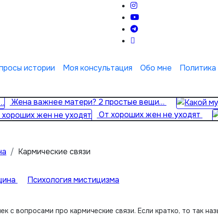
просы истории
Моя консультация
Обо мне
Политика
Жена важнее матери? 2 простые вещи…
От хороших жен не уходят
на
Кармические связи
щина
Психология мистицизма
к с вопросами про кармические связи. Если кратко, то так на