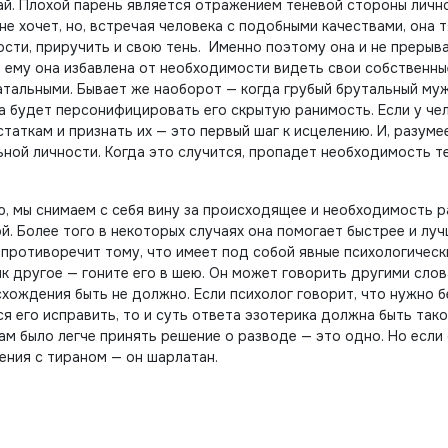
ай. Плохой парень является отражением теневой стороны личн
не хочет, но, встречая человека с подобными качествами, она 
ности, приручить и свою тень. Именно поэтому она и не прерыв
 ему она избавлена от необходимости видеть свои собственны
атальными. Бывает же наоборот — когда грубый брутальный му
а будет персонифицировать его скрытую ранимость. Если у че
таткам и признать их — это первый шаг к исцелению. И, разумее
ной личности. Когда это случится, пропадет необходимость т
ю, мы снимаем с себя вину за происходящее и необходимость 
ой. Более того в некоторых случаях она помогает быстрее и лу
е противоречит тому, что имеет под собой явные психологическ
ик другое — гоните его в шею. Он может говорить другими слов
схождения быть не должно. Если психолог говорит, что нужно 
ся его исправить, то и суть ответа эзотерика должна быть тако
ам было легче принять решение о разводе — это одно. Но если
ения с тираном — он шарлатан.