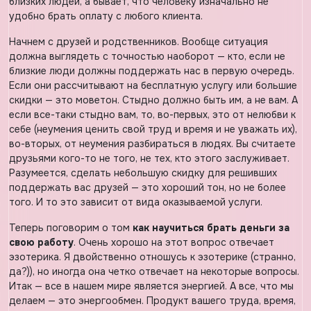
близких людей, а бывает, что человеку изначально не
удобно брать оплату с любого клиента.
Начнем с друзей и родственников. Вообще ситуация
должна выглядеть с точностью наоборот — кто, если не
близкие люди должны поддержать нас в первую очередь.
Если они рассчитывают на бесплатную услугу или большие
скидки — это моветон. Стыдно должно быть им, а не вам. А
если все-таки стыдно вам, то, во-первых, это от нелюбви к
себе (неумения ценить свой труд и время и не уважать их),
во-вторых, от неумения разбираться в людях. Вы считаете
друзьями кого-то не того, не тех, кто этого заслуживает.
Разумеется, сделать небольшую скидку для решивших
поддержать вас друзей — это хороший тон, но не более
того. И то это зависит от вида оказываемой услуги.
Теперь поговорим о том
как научиться брать деньги за
свою работу
. Очень хорошо на этот вопрос отвечает
эзотерика. Я двойственно отношусь к эзотерике (странно,
да?)), но иногда она четко отвечает на некоторые вопросы.
Итак — все в нашем мире является энергией. А все, что мы
делаем — это энергообмен. Продукт вашего труда, время,