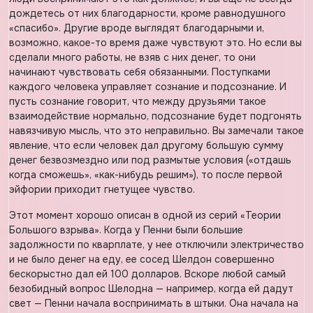
дождетесь от них благодарности, кроме равнодушного
«спасибо». Другие вроде выглядят благодарными и,
возможно, какое-то время даже чувствуют это. Но если вы
сделали много работы, не взяв с них денег, то они
начинают чувствовать себя обязанными. Поступками
каждого человека управляет сознание и подсознание. И
пусть сознание говорит, что между друзьями такое
взаимодействие нормально, подсознание будет подгонять
навязчивую мысль, что это неправильно. Вы замечали такое
явление, что если человек дал другому большую сумму
денег безвозмездно или под размытые условия («отдашь
когда сможешь», «как-нибудь решим»), то после первой
эйфории приходит гнетущее чувство.
Этот момент хорошо описан в одной из серий «Теории
Большого взрыва». Когда у Пенни были большие
задолжности по кварплате, у нее отключили электричество
и не было денег на еду, ее сосед Шелдон совершенно
бескорыстно дал ей 100 долларов. Вскоре любой самый
безобидный вопрос Шелодна — например, когда ей дадут
свет — Пенни начала воспринимать в штыки. Она начала на