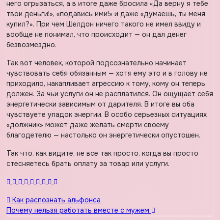
него огрызаться, а в итоге даже бросила «Да верну я тебе
твои деньги!», «подавись ими!» и даже «думаешь, ты меня
купил?». При чем Шелдон ничего такого не имел ввиду и
вообще не понимал, что происходит — он дал денег
безвозмездно.
Так вот человек, которой подсознательно начинает
чувствовать себя обязанным — хотя ему это и в голову не
приходило, накапливает агрессию к тому, кому он теперь
должен. За чьи услуги он не расплатился. Он ощущает себя
энергетически зависимым от дарителя. В итоге вы оба
чувствуете упадок энергии. В особо серьезных ситуациях
«должник» может даже желать смерти своему
благодетелю — настолько он энергетически опустошен.
Так что, как видите, не все так просто, когда вы просто
стесняетесь брать оплату за товар или услуги.
Навигация
Как распознать альфонса
Почему нельзя работать вместе с мужем
по