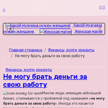
Перейти
к
Жена
содержимому
важнее матери? 2 простые вещи…
Какой мужчина
нужен женщине
Женская магия
От хороших жен не
уходят
Девушка с пробегом
Главная страница
Финансы, долги, кредиты
Не могу брать деньги за свою работу
Финансы, долги, кредиты
Не могу брать деньги за
свою работу
Многие люди, имеющие небольшой
бизнес, сталкиваются с проблемой под названием «
не могу
брать деньги за свою работу
«. Иногда это касается