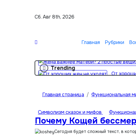
Перейти
к
Сб. Авг 8th, 2026
содержимому
Главная
Рубрики
Во
Trending
От хороши
Главная страница
Функциональная м
Символизм сказок и мифов
Функциона
Почему Кощей бессме
Сегодня будет сложный текст, в кот