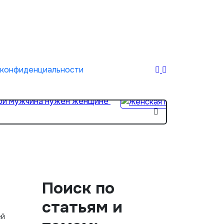
 конфиденциальности
ой мужчина нужен женщине
Женска
Поиск по
статьям и
ей