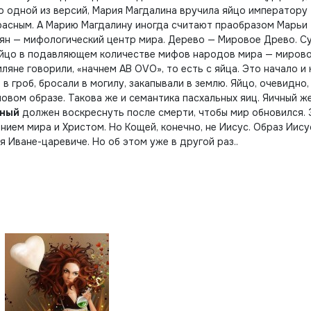
 по одной из версий, Мария Магдалина вручила яйцо императору
красным. А Марию Магдалину иногда считают праобразом Марьи
ян — мифологический центр мира. Дерево — Мировое Древо. С
яйцо в подавляющем количестве мифов народов мира — миров
ляне говорили, «начнем АВ ОVО», то есть с яйца. Это начало и
 в гроб, бросали в могилу, закапывали в землю. Яйцо, очевидно,
вом образе. Такова же и семантика пасхальных яиц. Яичный ж
ный
должен воскреснуть после смерти, чтобы мир обновился.
нием мира и Христом. Но Кощей, конечно, не Иисус. Образ Иису
Иване-царевиче. Но об этом уже в другой раз..