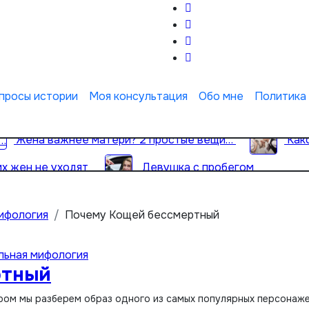
просы истории
Моя консультация
Обо мне
Политика
Жена важнее матери? 2 простые вещи…
Как
х жен не уходят
Девушка с пробегом
ифология
Почему Кощей бессмертный
льная мифология
ртный
ором мы разберем образ одного из самых популярных персонаж