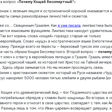
а вопрос «
Почему Кощей бессмертный
?»
наж с зеленым лицом и остроконечной короной оказывается 
черты самых разнообразных личностей и сюжетов.
ея со…. Священным Граалем. Как
я уже писала
, лингвистика был
вается языковыми функциями. Лингвистика находит удивительн
 Так вот корень слова «кощей» гораздо старше не только
доевропейцев. Слово «кущэ» в ностратическом языке (гипотетич
зину. Прежде всего из бересты — березовый туесок или
сосуд
вая часть образа Кощея Бессмертного. Второй вопрос —
почему
 ключ к ответу в европейских легендах о Граале. Грааль имеет
лько чудесной чашей, из которой пил Христос на Тайной вечере,
. Здесь образ замыкается. Но мы можем проследить связь
билия с христианским сюжетом, который на Руси называли «Чуд
Иисус накормил 5000 человек пятью хлебами и двумя рыбами (из
 Кощея это древнегреческий Аид — бог Подземного царства и
й погребальных обрядов у славян было
кощуницы
. Во-вторых, в 
вного героя и относит в свое царство, совпадает с тем, как А
 Разница лишь в том, что Иван-царевич возвращает девушку, а