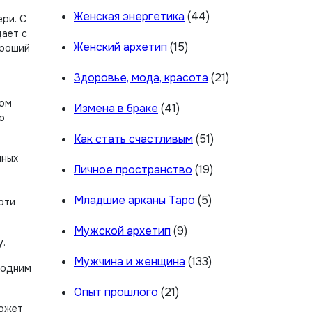
Женская энергетика
(44)
ри. С
дает с
Женский архетип
(15)
ороший
Здоровье, мода, красота
(21)
хом
Измена в браке
(41)
о
Как стать счастливым
(51)
чных
Личное пространство
(19)
Младшие арканы Таро
(5)
рти
Мужской архетип
(9)
у.
Мужчина и женщина
(133)
 одним
Опыт прошлого
(21)
может