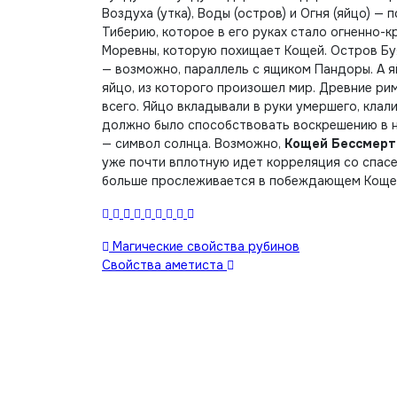
Воздуха (утка), Воды (остров) и Огня (яйцо) —
Тиберию, которое в его руках стало огненно-
Моревны, которую похищает Кощей. Остров Бу
— возможно, параллель с ящиком Пандоры. А 
яйцо, из которого произошел мир. Древние рим
всего. Яйцо вкладывали в руки умершего, клали
должно было способствовать воскрешению в но
— символ солнца. Возможно,
Кощей Бессмерт
уже почти вплотную идет корреляция со спасе
больше прослеживается в побеждающем Кощея 
Навигация
Магические свойства рубинов
Свойства аметиста
по
записям