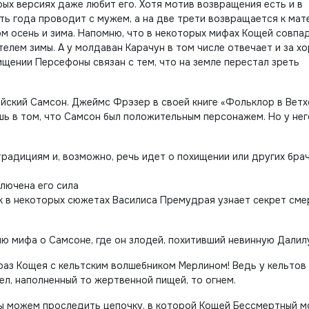
ых версиях даже любит его. Хотя мотив возвращения есть и в
ь года проводит с мужем, а на две трети возвращается к мате
ом осень и зима. Напомню, что в некоторых мифах Кощей совпа
елем зимы. А у молдаван Карачун в том числе отвечает и за х
ищении Персефоны связан с тем, что на земле перестал зреть
ейский Самсон. Джеймс Фрэзер в своей книге «Фольклор в Вет
шь в том, что Самсон был положительным персонажем. Но у нег
традициям и, возможно, речь идет о похищении или других бра
лючена его сила
к в некоторых сюжетах Василиса Премудрая узнает секрет сме
 мифа о Самсоне, где он злодей, похитивший невинную Далил
аз Кощея с кельтским волшебником Мерлином! Ведь у кельтов
ел, наполненный то жертвенной пищей, то огнем.
ы можем проследить цепочку, в которой Кощей Бессмертный 