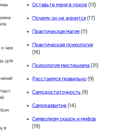
Оставьте меня в покое
(13)
оман
шкина
Почему он не женится
(17)
ла.
Практическая магия
(11)
Практическая психология
 о чем
(16)
дь для
Психология мистицизма
(31)
 некий
Расстаемся правильно
(9)
тают,
Самодостаточность
(9)
й,
Саморазвитие
(14)
убом
Символизм сказок и мифов
(19)
ц в