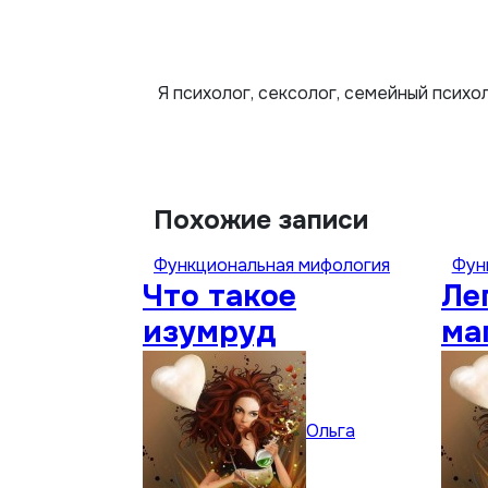
Я психолог, сексолог, семейный психо
Похожие записи
Функциональная мифология
Фун
Что такое
Ле
изумруд
ма
св
гр
Ольга