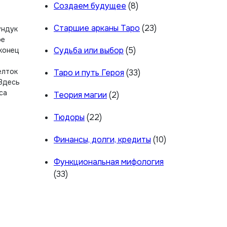
Создаем будущее
(8)
Старшие арканы Таро
(23)
ундук
ое
Судьба или выбор
(5)
 конец
елток
Таро и путь Героя
(33)
 Здесь
са
Теория магии
(2)
Тюдоры
(22)
Финансы, долги, кредиты
(10)
Функциональная мифология
(33)