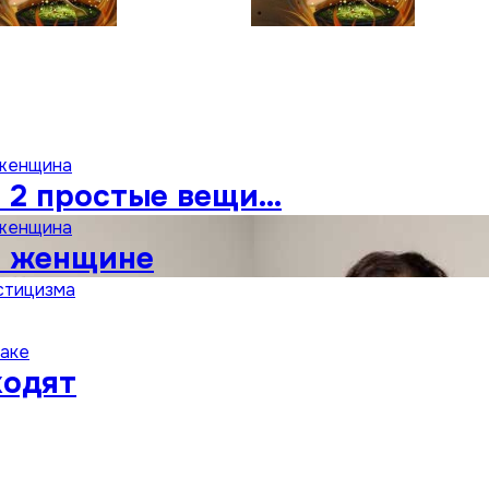
 женщина
 2 простые вещи…
 женщина
н женщине
стицизма
раке
ходят