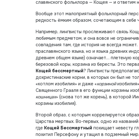
славянского фольклора — Кощея — и ответим н
Вообще этот малоприятный фольклорный персо
редкость ёмким образом, сочетающим в себе 
Например, лингвисты прослеживают связь Кощ
любимым предметом, и она вовсе не ограничи
совпадения там, где история не всегда может.
праславянского языка, но и языка древних ин
древнем общем языке) означает… плетеную кор
березовой коры, корзина из бересты. Это пер
Кощей бессмертный
? Лингвисты предполагают
дохристинаские корни, в которых он был не то
«котлом изобилия» и даже «
корзиной
изобилия»
Священного Грааля в его функции корзины изо
кошницах
» (снова тот же корень), в которой 
корзины изобилия).
Второй образ, с которым коррелируется образ
Царства мертвых. Во-первых, одно из названи
где
Кощей Бессмертный
похищает невесту гла
похитил Персефону и утащил в подземный мир.