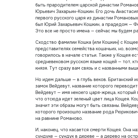
быть прародителем царской династии Романов
Юрьевич Захарьин-Кошкин. Его дочь Анастасия
первого русского царя из династии Романовы
был Юрий Захарьевич Кошкин, а прадедом — Ф
Это все не просто имена — сейчас мы будем р
Сходство фамилии Кошка (или Кошкин) с Кощее
представителях семейства кошачьих, но, возмо
говорилось в начале статьи. Также у Кощея ест
средневековом русском языке кощей — тот, кт
князя. Тут сразу вам связь и с названными в
Но идем дальше — в глубь веков. Британский и
замок Вейдевут, название которого переводит
Вейдевут — имя некоего царя-жреца, который
что отсюда идет зеленый цвет лица Кощея. Ко
значит эти образы могут быть связаны. Вейдев
которого произошло название рода Рюрикови
на равнине Романово.
И, наконец, что касается смерти Кощея. Она нах
сундуке — сундук в дереве — а дерево на остр