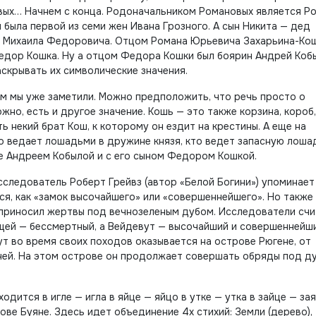
ых… Начнем с конца. Родоначальником Романовых является Р
 была первой из семи жен Ивана Грозного. А сын Никита — дед
х Михаила Федоровича. Отцом Романа Юрьевича Захарьина-Ко
едор Кошка. Ну а отцом Федора Кошки был боярин Андрей Кобы
аскрывать их символические значения.
м мы уже заметили. Можно предположить, что речь просто о
жно, есть и другое значение. Кошь — это также корзина, короб,
ь некий брат Кош, к которому он ездит на крестины. А еще на
о ведает лошадьми в дружине князя, кто ведет запасную лоша
ыше Андреем Кобылой и с его сыном Федором Кошкой.
сследователь Роберт Грейвз (автор «Белой Богини») упоминает
ся, как «замок высочайшего» или «совершеннейшего». Но также
 приносил жертвы под вечнозеленым дубом. Исследователи счи
щей — бессмертный, а Вейдевут — высочайший и совершеннейши
ут во время своих походов оказывается на острове Рюгене, от
чей. На этом острове он продолжает совершать обряды под д
одится в игле — игла в яйце — яйцо в утке — утка в зайце — зая
ове Буяне. Здесь идет объединение 4х стихий: Земли (дерево),