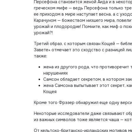
Персефона становится женой Аида и в некотор
греческом мифе — ведь Персефона только трет
ее приходом в мире наступает весна, а с уход
Карачуном — божеством низшего мира, повелит
урожай и плодородие! Помните, как миф о пох
урожай?!
Третий образ, с которым связан Кощей — библ
Завете» отмечает это сходство с разницей ли
также:
жена из другого рода, что противоречит 
нарушениях
Самсон обладает секретом, в котором зак
жена Самсона выпытывает этот секрет, ка
Кощея
Кроме того Фрэзер обнаружил еще одну версию
Некоторые исследователи даже связывают обр
из важных символов тоже является чаша — кот
От кельтско-британско-ирландских мотивов м