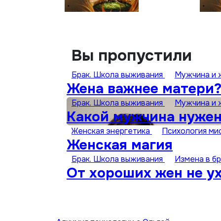
Вы пропустили
Брак. Школа выживания
Мужчина и
Жена важнее матери?
Брак. Школа выживания
Мужчина и
Какой мужчина нуже
Женская энергетика
Психология ми
Женская магия
Брак. Школа выживания
Измена в б
От хороших жен не у