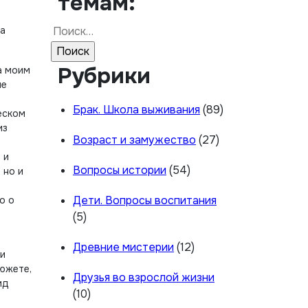
темам:
Найти:
на
Рубрики
а моим
ые
Брак. Школа выживания
(89)
еском
из
Возраст и замужество
(27)
 и
Вопросы истории
(54)
 но и
Дети. Вопросы воспитания
о о
(5)
Древние мистерии
(12)
ли
сюжете,
Друзья во взрослой жизни
ид
(10)