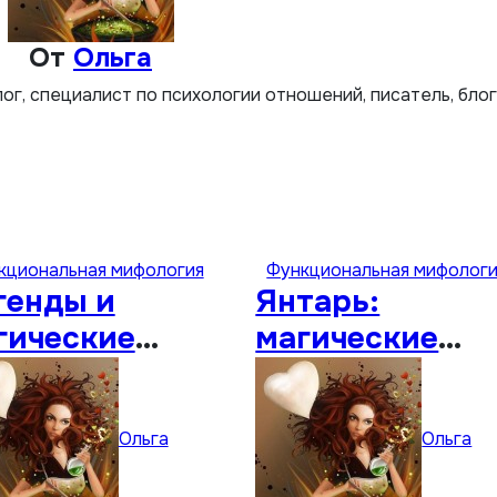
От
Ольга
лог, специалист по психологии отношений, писатель, бло
кциональная мифология
Функциональная мифолог
генды и
Янтарь:
гические
магические
ойства
свойства
аната
Ольга
Ольга