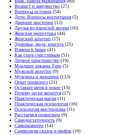
Брак. Школа выживания
(89)
Возраст и замужество
(27)
Вопросы истории
(54)
Дети. Вопросы воспитания
(5)
Древние мистерии
(12)
Друзья во взрослой жизни
(10)
Женская энергетика
(44)
Женский архетип
(15)
Здоровье, мода, красота
(21)
Измена в браке
(41)
Как стать счастливым
(51)
Личное пространство
(19)
Младшие арканы Таро
(5)
Мужской архетип
(9)
Мужчина и женщина
(133)
Опыт прошлого
(21)
Оставьте меня в покое
(13)
Почему он не женится
(17)
Практическая магия
(11)
Практическая психология
(16)
Психология мистицизма
(31)
Расстаемся правильно
(9)
Самодостаточность
(9)
Саморазвитие
(14)
Символизм сказок и мифов
(19)