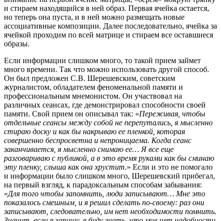
и стираем находящийся в ней образ. Первая ячейка остается,
но теперь она пуста, и в ней можно размещать новые
ассоциативные композиции. Далее последовательно, ячейка за
ячейкой проходим по всей матрице и стираем все оставшиеся
образы.
Если информации слишком много, то такой прием займет
много времени. Так что можно использовать другой способ.
Он был предложен С.В. Шерешевским, советским
журналистом, обладателем феноменальной памяти и
профессиональным мнемонистом. Он участвовал на
различных сеансах, где демонстрировал способности своей
памяти. Свой прием он описывал так: «
Переживая, чтобы
отдельные сеансы между собой не перепутались, я мысленно
стираю доску и как бы накрываю ее пленкой, которая
совершенно беспросветна и непроницаема. Когда сеанс
заканчивается, я мысленно снимаю ее… Я все еще
разговариваю с публикой, а в это время руками как бы сминаю
эту пленку, слыша как она хрустит.
» Если и это не помогало
и информации было слишком много, Шерешевский прибегал,
на первый взгляд, к парадоксальным способам забывания:
«
Для того чтобы запомнить, люди записывают… Мне это
показалось смешным, и я решил сделать по-своему: раз они
записывают, следовательно, им нет необходимости помнить.
Значит, если я запишу, я буду знать, что мне нет надобности