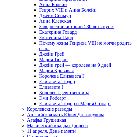
Анна Болейн
Генрих VIII и Анна Болейн
Джейн Сеймур
Анна Клевская
Завершение истории 530 лет спустя
Екатерина Говард
Екатерина Парр
Почему жены Генриха VIII не могли родить
сына
Джейн Грей
Мария Тюдор
Джейн грей — королева на 9 дней
Мария Кровавая
Королева Елизавета I
Елизавета Тюдор
Елизавета I
Королева-девственница
Эми Робсарт
Елизавета Тюдор и Мария Стюарт
Королевские разводы
Английская мать Юрия Долгорукова
Агафья Грушецкая
Магический квадрат Дюрера
11 апреля. День памяти
О природе зла