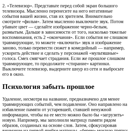
2. «Телевизор». Представьте перед собой экран большого
телевизора. Мысленно перенесите на него негативные
события вашей жизни, став их зрителем. Внимательно
смотрите «фильм». Затем мысленно выключите звук. Потом
убавьте цвет — сделайте изображение черно-белым,
размытым. Дальше в зависимости от того, насколько тяжелые
воспоминания, есть 2 «окончания». Если события не слишком
травмирующие, то можете «включить» звук и изображение
заново, только перевести сюжет в комедийный — например,
ускорить действие и сделать у персонажей «мультяшные»
голоса. Смех смягчает страдания. Если же прошлое слишком
травмирующее, то продолжите «стирание» картинки.
Выключите телевизор, выдерните шнур из сети и выбросьте
его в окно.
Психология забыть прошлое
Удаление, несмотря на название, предназначено для менее
травмирующих событий, чем подавление. Оно направлено на
избавление памяти от устаревшей, ставшей ненужной
информации, чтобы на ее место можно было бы «загрузить»
новую. Например, мы заполнили матрицу памяти рядом
образов, созданных на основе слов. Затем, сфокусировав
внимание на первой ячейке матрицы, «берем» мокрую тряпку