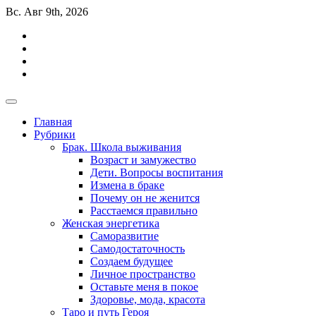
Перейти
Вс. Авг 9th, 2026
к
содержимому
Алхимия психологии с Ольгой
психология, семейная психология, психология отношений,
Алхимия психологии с Ольгой
психология, семейная психология, психология отношений,
Главная
психолог оглайн
психолог оглайн
Рубрики
Брак. Школа выживания
Возраст и замужество
Дети. Вопросы воспитания
Измена в браке
Почему он не женится
Расстаемся правильно
Женская энергетика
Саморазвитие
Самодостаточность
Создаем будущее
Личное пространство
Оставьте меня в покое
Здоровье, мода, красота
Таро и путь Героя