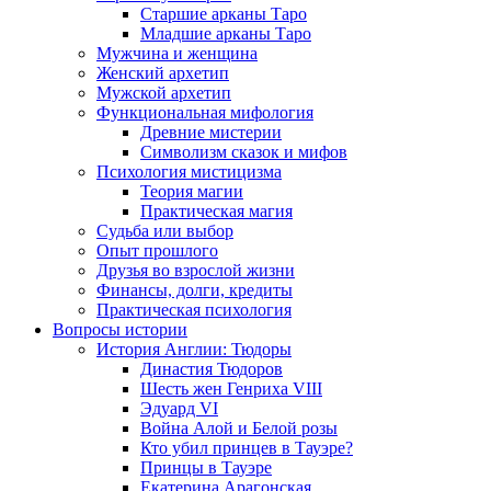
Старшие арканы Таро
Младшие арканы Таро
Мужчина и женщина
Женский архетип
Мужской архетип
Функциональная мифология
Древние мистерии
Символизм сказок и мифов
Психология мистицизма
Теория магии
Практическая магия
Судьба или выбор
Опыт прошлого
Друзья во взрослой жизни
Финансы, долги, кредиты
Практическая психология
Вопросы истории
История Англии: Тюдоры
Династия Тюдоров
Шесть жен Генриха VIII
Эдуард VI
Война Алой и Белой розы
Кто убил принцев в Тауэре?
Принцы в Тауэре
Екатерина Арагонская