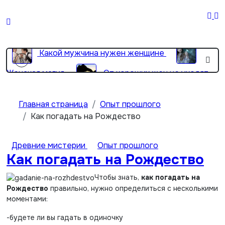
Перейти
к
содержимому
Жена важнее матери? 2 простые вещи…
Какой мужчина нужен женщине
Женская магия
От хороших жен не уходят
Девушка с пробегом
Главная страница
Опыт прошлого
Как погадать на Рождество
Древние мистерии
Опыт прошлого
Как погадать на Рождество
Чтобы знать,
как погадать на
Рождество
правильно, нужно определиться с несколькими
моментами:
-будете ли вы гадать в одиночку