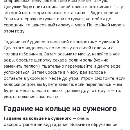
собравшихся девушек быстрее всех выйдет замуж.
Девушки берут нити одинаковой длины и поджигают. Та, у
которой нить сгорит раньше остальных — будет первая.
Если нить сразу потухнет или потухнет, не дойдя до
середины, то шансов выйти замуж мало. По крайней мере в
этом году.
Гадание на будущее отношений с конкретным мужчиной.
Для этого надо взять по волоску со своей головы и с
головы избранника. Затем возьмите миску, налейте в нее
воды, бросьте щепотку сахара, соли и золы (можно
заменить пеплом), тщательно перемешайте и дайте воде
успокоиться. Затем бросьте в миску два волоса и
оставьте в укромном месте до утра. Утром смотрите: если
волоски рядом, вы будете вместе, если переплелись — вы
будете женаты, если плавают далеко друг от друга — то,
увы, отношения закончатся.
Гадание на кольце на суженого
Гадание на кольце на суженого
— очень
распространенный вид гадания. Возьмите обручальное