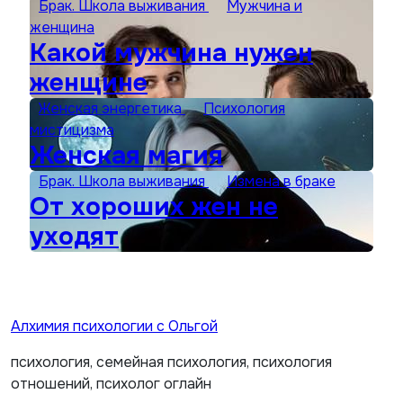
Брак. Школа выживания
Мужчина и
женщина
Какой мужчина нужен
женщине
Женская энергетика
Психология
мистицизма
Женская магия
Брак. Школа выживания
Измена в браке
От хороших жен не
уходят
Алхимия психологии с Ольгой
психология, семейная психология, психология
отношений, психолог оглайн