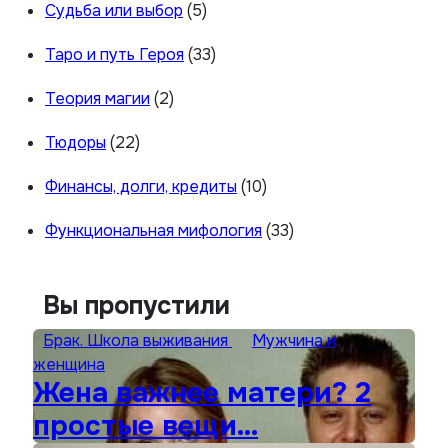
Судьба или выбор
(5)
Таро и путь Героя
(33)
Теория магии
(2)
Тюдоры
(22)
Финансы, долги, кредиты
(10)
Функциональная мифология
(33)
Вы пропустили
Брак. Школа выживания
Мужчина и
женщина
Жена важнее матери? 2
простые вещи…