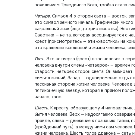
появлением Триединого Бога, тройка стала си
Четыре.
Символ 4-х сторон света — восток, зап
это символ земного начала. Графически число
сакральный знак (еще до христианства). Верт
Свастика — не та, которая ассоциируется с 
крест (присмотритесь — эти «хвостики» на ко
это вращение вселенной и жизни человека, сме
Пять.
Это четверка (крест) плюс человек в сер
человека внутри смены «четверок» — времен го
старости, четырех сторон света. Он выбирает,
символ знаний, Запад — одновременно отдых по
пассивная сторона жизни человека. Человек в
пятиконечную звезду, которая в прямом полож
начало, хаос.
Шесть.
К кресту, образующему 4 направления,
бытия человека. Верх — недосягаемо совершен
правде, слева — движение к познанию тайны, п
(пройденный путь), а между ними сам человек.
жизни человека. Шесть голов дракона — сеть 