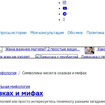
просы истории
Моя консультация
Обо мне
Политика
Жена важнее матери? 2 простые вещи…
Как
х жен не уходят
Девушка с п
ифология
Символика чисел в сказках и мифах
льная мифология
зках и мифах
ологией или просто интересуетесь понемногу разными загадками