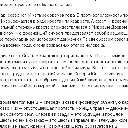
мволом духовного небесного начала.
ад, север, юг. И четырех времен года. В противоположность т
 4 изображается в виде креста или квадрата. А крест — древне
икальный стержень креста отождествляется с Мировым Древом.
нацизмом — а древнейший символ, представляет собой вращающ
нце перекладин олицетворяют движение). Таким образом свасти
на времен года, смена возрастных этапов человека.
едине него. Опять же задолго до христианства. Пять — символ
да, времени суток, возраста — младенчества, юности, зрелост
 чему следовать из всего многообразия мира. Восток — это сол
сле трудов и закат знаний и жизни. Север и Юг — активная и
 центре креста также образует древнейший символ «пентаграмм
ении светлый знак мировой гармонии, а в перевернутом — тем
 добавляется еще 2 — спереди и сзади, формируя объемную ка
ство, низ — опустошающая пропасть, конец. Справа — движени
оиск самого себя. Спереди и сзади — это будущее и прошлое
 Шесть коней в сказках — это шесть направлений, влекущих кол
иллюзий и заблуждений. Графически
шесть образуется из 2