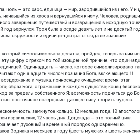
а, ноль — это хаос, единица — мир, зародившийся из него. У и
ь, начавшийся
из хаоса и вернувшийся к нему. Человек, родивши
 число завершения путешествий и возвращения в исходную точк
й год вернулся. Троя была в осаде девять лет и на десятый год
 числа окружности и единицы-центра, отсюда ее значение
, который символизировала десятка, пройден, теперь за ним н
л эту цифру с грехом по той изощренной причине, что одиннад
 единицей. Одиннадцать — число, которое символизировало т
считают одиннадцать числом познания Бога, включающего 11
; воздержание и музыка, приносящие очищение; время, этап
га; образ Бога, отраженный в каждом существе; конец беспоко
ыход за пределы собственного Я; возможность подняться до Бо
ратно; постоянное созерцание, дающее силу творить чудеса.
сконечность, замкнутое кольцо. 12 месяцев года, 12 апостолов
олен израильских, 12 часов дня. Додекада — это полный цикл,
 означает духовный и временный порядок одновременно:
аков Зодиака и месяцев в году (шесть мужских и шесть женских