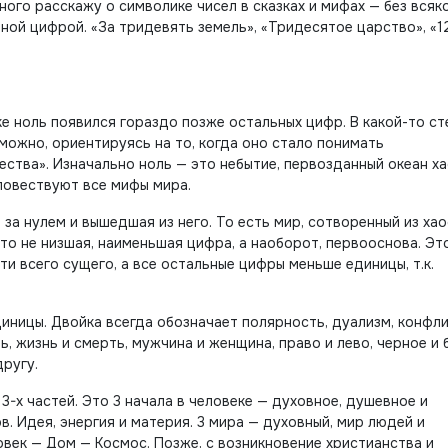
ого расскажу о символике чисел в сказках и мифах — без всяк
 иной цифрой. «За тридевять земель», «Тридесятое царство», «1
ке ноль появился гораздо позже остальных цифр. В какой-то ст
можно, ориентируясь на то, когда оно стало понимать
тва». Изначально ноль — это небытие, первозданный океан ха
 повествуют все мифы мира.
за нулем и вышедшая из него. То есть мир, сотворенный из хао
о не низшая, наименьшая цифра, а наоборот, первооснова. Эт
и всего сущего, а все остальные цифры меньше единицы, т.к.
иницы. Двойка всегда обозначает полярность, дуализм, конфли
ь, жизнь и смерть, мужчина и женщина, право и лево, черное и 
другу.
3-х частей. Это 3 начала в человеке — духовное, душевное и
в. Идея, энергия и материя. 3
мира — духовный, мир людей и
овек — Дом — Космос. Позже, с возникновение христианства и