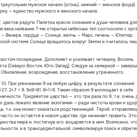
реугольник мужское начало (огонь), нижний — женское (вода).
рку — единство мужского и женского начала.
, цветов радуги. Палитра красок сознания и души человека дл
е века названия 7-ми открытых небесных тел соотносили с орг
и — Венера, сердце — Солнце, желчь — Марс, печень — Юпитер,
еской системе Солнце вращалось вокруг Земли и считалось ли
крестом посередине. Дополняет и усиливает четверку. Восемь
вета (Северо-Восток, Юго-Запад). Следуя за семеркой — завер
 Обновление, возрождение, восстановление утраченного.
 10. При умножении 9 на любую цифру, в результате сложения
7, 2+7 = 9; 9х9=81, 8+1=9. Таким образом 9 воплощает в себе
нечности. Тридевятое царство — это три раза по 9, т.е. очень 
ую даль лежало явление экзогамии — ради чистоты крови и здо
ды, т.к. она может оказаться родственницей. Герой, отправля
часто он остается в новом царстве, где начинает править. Это
инства мира и, постигнув его, воцаряется в нем. Возможно, чт
льности, а в трансцедентальной, символизируя поиск и обрете