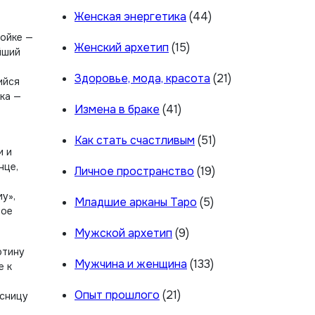
Женская энергетика
(44)
ройке —
Женский архетип
(15)
йший
Здоровье, мода, красота
(21)
ийся
ка —
Измена в браке
(41)
Как стать счастливым
(51)
и и
нце,
Личное пространство
(19)
у»,
Младшие арканы Таро
(5)
ное
Мужской архетип
(9)
ртину
Мужчина и женщина
(133)
е к
Опыт прошлого
(21)
есницу