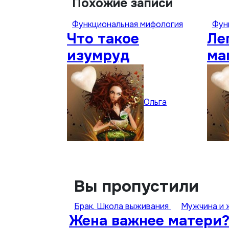
Похожие записи
Функциональная мифология
Фун
Что такое
Ле
изумруд
ма
св
гр
Ольга
Вы пропустили
Брак. Школа выживания
Мужчина и
Жена важнее матери?