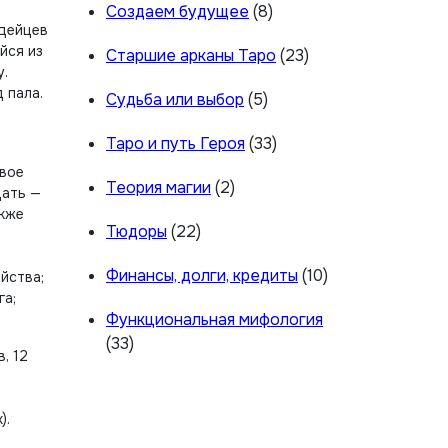
Создаем будущее
(8)
ндейцев
йся из
Старшие арканы Таро
(23)
у.
 пала.
Судьба или выбор
(5)
Таро и путь Героя
(33)
овое
Теория магии
(2)
цать —
акже
Тюдоры
(22)
Финансы, долги, кредиты
(10)
йства;
га;
Функциональная мифология
(33)
, 12
).