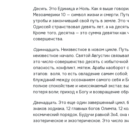
Десять.
Это Единица и Ноль. Как я выше говорил
Мезоамерики 10 — символ жизни и смерти. Пут
утробы и закончивший свой путь в земле. Это
Одиссей странствовал девять лет, а на десяты
Кроме того, десятка — это сумма девятки как
совершенства.
Одиннадцать.
Неизвестное в новом цикле. Путь
неизвестное начало. Святой Августин связыва
это число-совершенство десять с избыточной
опасность, конфликт, мятеж. Арабы наоборот 
этапов: воля, то есть овладение самим собой
блужданий между осознанием самого себя и Бо
полное спокойствие и неиссякаемый экстаз; в
потеря воли; приход к Богу и возвращение об
Двенадцать.
Это еще один завершенный цикл, бе
знаков зодиака, 12 главных богов Олимпа, 12 к
космический порядок. Будучи равной 3х4, она
эзотерическое и экзотерическое. Это число зн