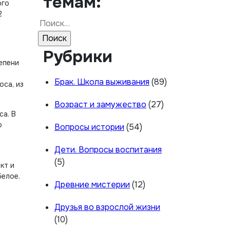
темам:
ого
2
Найти:
Рубрики
епени
Брак. Школа выживания
(89)
оса, из
Возраст и замужество
(27)
са. В
о
Вопросы истории
(54)
Дети. Вопросы воспитания
(5)
кт и
белое.
Древние мистерии
(12)
Друзья во взрослой жизни
(10)