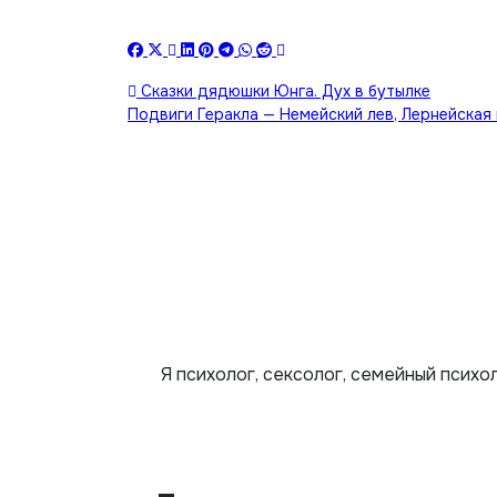
Навигация
Сказки дядюшки Юнга. Дух в бутылке
Подвиги Геракла — Немейский лев, Лернейская
по
записям
Я психолог, сексолог, семейный психо