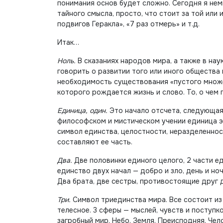
понимания основ будет сложно. Сегодня я немн
тайного смысла, просто, что стоит за той или
подвигов Геракла», «7 раз отмерь» и т.д.
Итак…
Ноль.
В сказаниях народов мира, а также в нау
говорить о развитии того или иного общества 
необходимость существования «пустого множес
которого рождается жизнь и слово. То, о чем
Единица, один.
Это начало отсчета, следующая 
философском и мистическом учении единица эт
символ единства, целостности, неразделенност
составляют ее часть.
Два.
Две половинки единого целого, 2 части ед
единство двух начал — добро и зло, день и ноч
Два брата, две сестры, противостоящие друг 
Три.
Символ триединства мира. Все состоит из 
телесное. 3 сферы — мыслей, чувств и поступко
загробный мир. Небо, Земля, Преисподняя. Чел