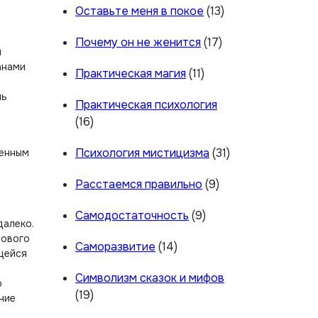
Оставьте меня в покое
(13)
Почему он не женится
(17)
я
анами
Практическая магия
(11)
шь
Практическая психология
(16)
Психология мистицизма
(31)
шенным
Расстаемся правильно
(9)
Самодостаточность
(9)
далеко.
рового
Саморазвитие
(14)
ющейся
Символизм сказок и мифов
о
(19)
ние