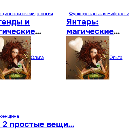
кциональная мифология
Функциональная мифолог
генды и
Янтарь:
гические
магические
ойства
свойства
аната
Ольга
Ольга
 женщина
 2 простые вещи…