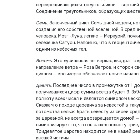
перекрещивающихся треугольников — верхний т
Соединение треугольников, образующих шесте
Семь.
Законченный цикл. Семь дней недели, нот
создания его собственной вселенной. В средни
человека. Мозг -Луна, легкие — Меркурий, почк
селезенка Сатурн. Напомню, что в геоцентрич
одним из небесных тел.
Восемь.
Это «усиленная четверка», квадрат с 
направление ветра — Роза Ветров, и сторон с
циклом — восьмерка обозначает новое начало.
Девять.
Последнее число в промежутке от 1 до
получившихся цифр суммы всегда будет 9. 3х9=2
полноту всех чисел и является символом беско
Сказкам о походе царевича за невестой в так
потомства нельзя брать невесту из своей сре
за царевной, не всегда возвращается домой — 
символизирует то, что он нашел полноту триед
Тридевятое царство находится не в нашей реа
высшей истины.