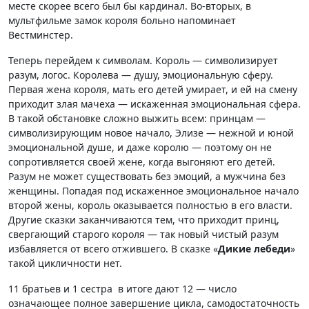
месте скорее всего был бы кардинал. Во-вторых, в
мультфильме замок короля больно напоминает
Вестминстер.
Теперь перейдем к символам. Король — символизирует
разум, логос. Королева — душу, эмоциональную сферу.
Первая жена короля, мать его детей умирает, и ей на смену
приходит злая мачеха — искаженная эмоциональная сфера.
В такой обстановке сложно выжить всем: принцам —
символизирующим новое начало, Элизе — нежной и юной
эмоциональной душе, и даже королю — поэтому он не
сопротивляется своей жене, когда выгоняют его детей.
Разум не может существовать без эмоций, а мужчина без
женщины. Попадая под искаженное эмоциональное начало
второй жены, король оказывается полностью в его власти.
Другие сказки заканчиваются тем, что приходит принц,
свергающий старого короля — так новый чистый разум
избавляется от всего отжившего. В сказке «
Дикие лебеди
»
такой цикличности нет.
11 братьев и 1 сестра в итоге дают 12 — число
означающее полное завершение цикла, самодостаточность