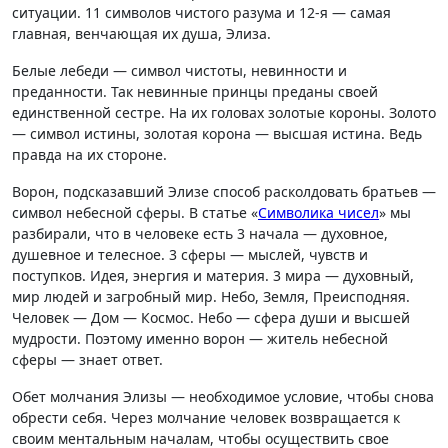
ситуации. 11 символов чистого разума и 12-я — самая
главная, венчающая их душа, Элиза.
Белые лебеди — символ чистоты, невинности и
преданности. Так невинные принцы преданы своей
единственной сестре. На их головах золотые короны. Золото
— символ истины, золотая корона — высшая истина. Ведь
правда на их стороне.
Ворон, подсказавший Элизе способ расколдовать братьев —
символ небесной сферы. В статье «
Символика чисел
» мы
разбирали, что в человеке есть 3 начала — духовное,
душевное и телесное. 3 сферы — мыслей, чувств и
поступков. Идея, энергия и материя. 3 мира — духовный,
мир людей и загробный мир. Небо, Земля, Преисподняя.
Человек — Дом — Космос. Небо — сфера души и высшей
мудрости. Поэтому именно ворон — житель небесной
сферы — знает ответ.
Обет молчания Элизы — необходимое условие, чтобы снова
обрести себя. Через молчание человек возвращается к
своим ментальным началам, чтобы осуществить свое