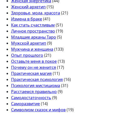
Женская энергетика
(44)
Женский архетип
(15)
Здоровье, мода, красота
(21)
Измена в браке
(41)
Как стать счастливым
(51)
Личное пространство
(19)
Младшие арканы Таро
(5)
Мужской архетип
(9)
Мужчина и женщина
(133)
Опыт прошлого
(21)
Оставьте меня в покое
(13)
Почему он не женится
(17)
Практическая магия
(11)
Практическая психология
(16)
Психология мистицизма
(31)
Расстаемся правильно
(9)
Самодостаточность
(9)
Саморазвитие
(14)
Символизм сказок и мифов
(19)