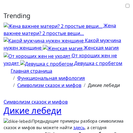
Перейти
к
Trending
содержимому
Жена
важнее матери? 2 простые вещи…
Какой мужчина
нужен женщине
Женская магия
От хороших жен не
уходят
Девушка с пробегом
Главная страница
Функциональная мифология
Символизм сказок и мифов
Дикие лебеди
Символизм сказок и мифов
Дикие лебеди
Предыдущие примеры разбора символизма
сказок и мифов вы можете найти
здесь
, а сегодня