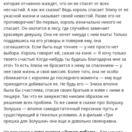
которая отчаянно жаждет, что он ее спасет от всех
несчастий. А как же сказки? Ведь король спасает Элизу от ее
ужасной жизни и называет своей невестой. Разве это не
противоречие? Во-первых, король изначально никого не
спасает. Он охотится в лесу, где случайно замечает
красивую девушку. Она не хочет никуда с ним ехать! Только
поддавшись на его уговоры и поверив ему, она
соглашается. Если быть еще точнее — у нее просто нет
выбора. Король говорит ей, сажая на коня: «- Я хочу только
твоего счастья! Когда-нибудь ты будешь благодарна мне за
это!» То есть Элиза не бросается к нему за спасением — у
нее своя жизнь и своя миссия. Более того, она не особо
сближается с королем до последнего момента — ему еще
приходится добиваться ее. Не будь его — Элиза вполне
была бы счастлива, спасая своих братьев и живя с ними в
пещере. Так что ее замужество никоим образом не
решение всех проблем. То же самое в сказке про Золушку.
Золушка — вполне самодостаточный персонаж пусть и
существующий в тяжелых условиях. А в фильме «Три
орешка для Золушки» она еще и довольно своенравна.
Но вернемся к
сути сказки «Дикие лебеди
«. Для начала