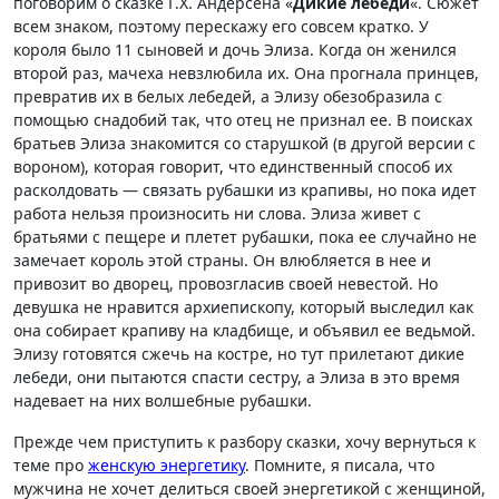
поговорим о сказке Г.Х. Андерсена «
Дикие лебеди
«. Сюжет
всем знаком, поэтому перескажу его совсем кратко. У
короля было 11 сыновей и дочь Элиза. Когда он женился
второй раз, мачеха невзлюбила их. Она прогнала принцев,
превратив их в белых лебедей, а Элизу обезобразила с
помощью снадобий так, что отец не признал ее. В поисках
братьев Элиза знакомится со старушкой (в другой версии с
вороном), которая говорит, что единственный способ их
расколдовать — связать рубашки из крапивы, но пока идет
работа нельзя произносить ни слова. Элиза живет с
братьями с пещере и плетет рубашки, пока ее случайно не
замечает король этой страны. Он влюбляется в нее и
привозит во дворец, провозгласив своей невестой. Но
девушка не нравится архиепископу, который выследил как
она собирает крапиву на кладбище, и объявил ее ведьмой.
Элизу готовятся сжечь на костре, но тут прилетают дикие
лебеди, они пытаются спасти сестру, а Элиза в это время
надевает на них волшебные рубашки.
Прежде чем приступить к разбору сказки, хочу вернуться к
теме про
женскую энергетику
. Помните, я писала, что
мужчина не хочет делиться своей энергетикой с женщиной,