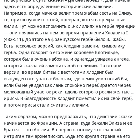
здесь есть определенные исторические аллюзии.
Например, когда мачеха велит трем жабам сесть на Элизу,
те, прикоснувшись к ней, превращаются в прекрасные
лилии. Тут можно вспомнить о 3-х лилиях на гербе Франции
— они появились на нем во время правления Хлодвига I
(482-511). До этого на французском гербе было 3.. жабы.
Есть несколько версий, как Хлодвиг заменил символику
герба. Одна говорит о его жене королеве Клотильде,
которая была очень набожна, и однажды увидела ангела,
который сказал ей заменить жаб на лилии. По второй
версии, во время битвы с вестготами Хлодвиг был
вынужден отступать к болотам, где неминуемо погиб бы,
если бы не увидел как лань спокойно перебирается через
мелководный участок реки, вдоль которого росли желтые …
ирисы. В благодарность Хлодвиг поместил их на свой герб,
а потом ирисы стали считать лилиями.
Таким образом, можно предположить, что действие сказки
начинается во Франции. А страна, куда бежали Элиза и ее
братья — это Англия. Во-первых, потому что главный
интриган там архиепископ. Будь это другая страна на его