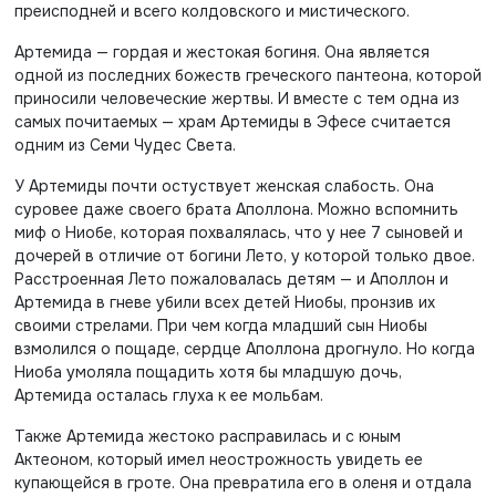
преисподней и всего колдовского и мистического.
Артемида — гордая и жестокая богиня. Она является
одной из последних божеств греческого пантеона, которой
приносили человеческие жертвы. И вместе с тем одна из
самых почитаемых — храм Артемиды в Эфесе считается
одним из Семи Чудес Света.
У Артемиды почти остуствует женская слабость. Она
суровее даже своего брата Аполлона. Можно вспомнить
миф о Ниобе, которая похвалялась, что у нее 7 сыновей и
дочерей в
отличие от богини Лето, у которой только двое.
Расстроенная Лето пожаловалась детям — и Аполлон и
Артемида в гневе убили всех детей Ниобы, пронзив их
своими стрелами. При чем когда младший сын Ниобы
взмолился о пощаде, сердце Аполлона дрогнуло. Но когда
Ниоба умоляла пощадить хотя бы младшую дочь,
Артемида осталась глуха к ее мольбам.
Также Артемида жестоко расправилась и с юным
Актеоном, который имел неострожность увидеть ее
купающейся в гроте. Она превратила его в оленя и отдала