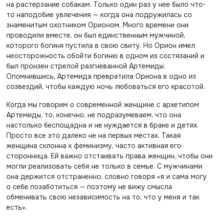
на растерзание собакам. Только один раз у нее было что-
то наподобие увлечения — когда она подружилась со
знаменитым охотником Орионом. Много времени они
проводили вместе, он был единственным мужчиной,
которого богиня пустила в свою свиту. Но Орион имел
неосторожность обойти богиню в одном из состязаний и
был пронзен стрелой разгневанной Артемиды.
Опомнившись, Артемида превратила Ориона в одно из
созвездий, чтобы каждую ночь любоваться его красотой.
Когда мы говорим о современной женщине с архетипом
Артемиды, то, конечно, не подразумеваем, что она
настолько беспощадна и не нуждается в браке и детях.
Просто все это
далеко не на первых местах. Такая
женщина склонна к феминизму, часто активная его
сторонница. Ей важно отстаивать права женщин, чтобы они
могли реализовать себя не только в семье. С мужчинами
она держится отстраненно, словно говоря «я и сама могу
о себе позаботиться — поэтому не вижу смысла
обменивать свою независимость на то, что у меня и так
есть».