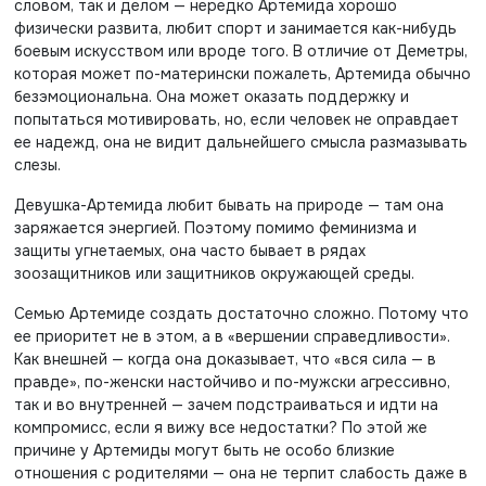
словом, так и делом — нередко Артемида хорошо
физически развита, любит спорт и занимается как-нибудь
боевым искусством или вроде того. В отличие от Деметры,
которая может по-матерински пожалеть, Артемида обычно
безэмоциональна. Она может оказать поддержку и
попытаться мотивировать, но, если человек не оправдает
ее надежд, она не видит дальнейшего смысла размазывать
слезы.
Девушка-Артемида любит бывать на природе — там она
заряжается энергией. Поэтому помимо феминизма и
защиты угнетаемых, она часто бывает в рядах
зоозащитников или защитников окружающей среды.
Семью Артемиде создать достаточно сложно. Потому что
ее приоритет не в этом, а в «вершении справедливости».
Как внешней — когда она доказывает, что «вся сила — в
правде», по-женски настойчиво и по-мужски агрессивно,
так и во внутренней — зачем подстраиваться и идти на
компромисс, если я вижу все недостатки? По этой же
причине у Артемиды могут быть не особо близкие
отношения с родителями — она не терпит слабость даже в