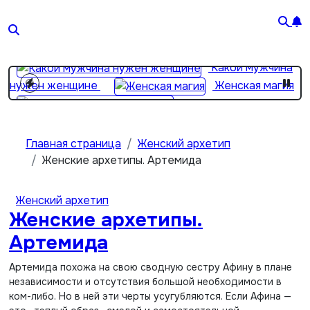
Перейти
к
Жена
содержимому
важнее матери? 2 простые вещи…
Какой мужчина
нужен женщине
Женская магия
От хороших жен не
уходят
Девушка с пробегом
Главная страница
Женский архетип
Женские архетипы. Артемида
Женский архетип
Женские архетипы.
Артемида
Артемида похожа на свою сводную сестру Афину в плане
независимости и отсутствия большой необходимости в
ком-либо. Но в ней эти черты усугубляются. Если Афина —