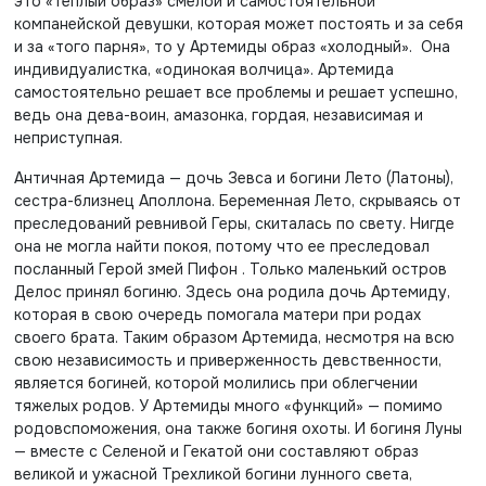
это «теплый образ» смелой и самостоятельной
компанейской девушки, которая может постоять и за себя
и за «того парня», то у Артемиды образ «холодный». Она
индивидуалистка, «одинокая волчица». Артемида
самостоятельно решает все проблемы и решает успешно,
ведь она дева-воин, амазонка, гордая, независимая и
неприступная.
Античная Артемида — дочь Зевса и богини Лето (Латоны),
сестра-близнец Аполлона. Беременная Лето, скрываясь от
преследований ревнивой Геры, скиталась по свету. Нигде
она не могла найти покоя, потому что ее преследовал
посланный Герой змей Пифон . Только маленький остров
Делос принял богиню. Здесь она родила дочь Артемиду,
которая в свою очередь помогала матери при родах
своего брата. Таким образом Артемида, несмотря на всю
свою независимость и приверженность девственности,
является богиней, которой молились при облегчении
тяжелых родов. У Артемиды много «функций» — помимо
родовспоможения, она также богиня охоты. И богиня Луны
— вместе с Селеной и Гекатой они составляют образ
великой и ужасной Трехликой богини лунного света,