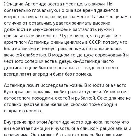
Женщина-Артемида всегда имеет цель в жизни. Не
обязательно глобальную, но она все время движется
вперед, развивается, не сидит на месте. Таким женщинам в
отличие от остальных, удается занимать высокие
должности в «мужском мире» и заставлять мужчин
признавать ее авторитет. Я уже писала, что девушки с
архетипом Артемиды очень ценились в СССР, потому что
были волевыми и целеустремленными, не пользовались
женской слабостью. В модном тогда духе соревнований и
честного соперничества, девушка-Артемида часто
достигала цели быстрее остальных — ведь ее стрелы
всегда летят вперед и бьют без промаха.
Артемида любит исследовать жизнь. В юности она часто
бунтарка, неформалка, любит разные тусовки. Увлекается
автостопом, походами, охотой и рыбалкой. Секс для нее не
столько
чувственное желание, сколько тоже сродни
открытию нового.
Внутренне при этом Артемида часто одинока, потому что
ей не хватает эмоций и чувств, она слишком рациональна и
независима. Она, может быть, и сходилась бы с людьми