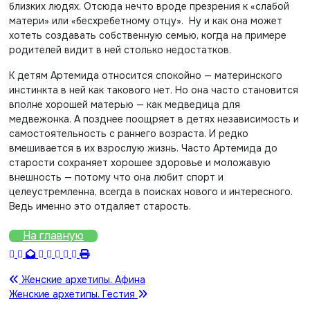
близких людях. Отсюда нечто вроде презрения к «слабой
матери» или «бесхребетному отцу». Ну и как она может
хотеть создавать собственную семью, когда на примере
родителей видит в ней столько недостатков.
К детям Артемида относится спокойно — материнского
инстинкта в ней как такового нет. Но она часто становится
вполне хорошей матерью — как медведица для
медвежонка. А позднее поощряет в детях независимость и
самостоятельность с раннего возраста. И редко
вмешивается в их взрослую жизнь. Часто Артемида до
старости сохраняет хорошее здоровье и моложавую
внешность — потому что она любит спорт и
целеустремленна, всегда в поисках нового и интересного.
Ведь именно это отдаляет старость.
На главную
Навигация
Женские архетипы. Афина
Женские архетипы. Гестия
по