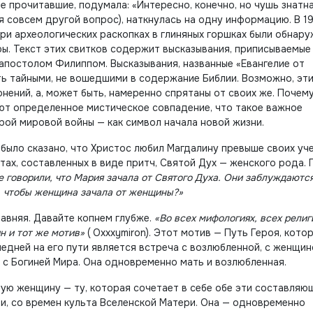
е ее прочитавшие, подумала: «Интересно, конечно, но чушь знатна
я совсем другой вопрос), наткнулась на одну информацию. В 1
 при археологических раскопках в глиняных горшках были обнар
ры. Текст этих свитков содержит высказывания, приписываемые
 апостолом Филиппом. Высказывания, названные «Евангелие от
ь тайными, не вошедшими в содержание Библии. Возможно, эт
онений, а, может быть, намеренно спрятаны от своих же. Почем
ют определенное мистическое совпадение, что такое важное
рой мировой войны — как символ начала новой жизни.
и было сказано, что Христос любил Магдалину превыше своих уч
кстах, составленных в виде притч, Святой Дух — женского рода. 
 говорили, что Мария зачала от Святого Духа. Они заблуждаются.
о, чтобы женщина зачала от женщины?»
авняя. Давайте копнем глубже.
«Во всех мифологиях, всех религ
н и тот же мотив»
( Oxxxymiron). Этот мотив — Путь Героя, кото
едней на его пути является встреча с возлюбленной, с женщин
 с Богиней Мира. Она одновременно мать и возлюбленная.
ную женщину — ту, которая сочетает в себе обе эти составляю
и, со времен культа Вселенской Матери. Она — одновременно