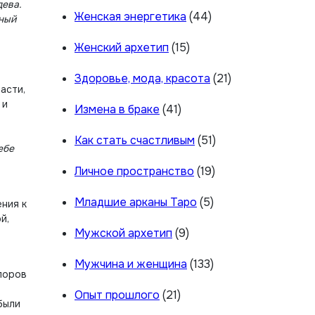
дева.
Женская энергетика
(44)
нный
Женский архетип
(15)
о
Здоровье, мода, красота
(21)
асти,
 и
Измена в браке
(41)
Как стать счастливым
(51)
ебе
Личное пространство
(19)
Младшие арканы Таро
(5)
ния к
й,
Мужской архетип
(9)
Мужчина и женщина
(133)
поров
Опыт прошлого
(21)
были