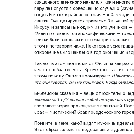
священного
женского начала
, я, как и многи
пару лет спустя я совершенно случайно (изуча
году в Египте, в районе селения Наг Хаммади,
свитки. Они датируется примерно 3 в. нашей э
Иисусу, и записанные одним из его учеников —
Филиппа», являются апокрифическими — то ест
свитки были закопаны во время христианских г
этом и поговорим ниже. Некоторые усматрива
откровение было найдено в год окончания Вто
Так вот в этом Евангелии от Филиппа как раз 
и часто лобзал ее уста. Кроме того, в этих те
этому поводу Филипп иронизирует:
«Некоторые
что они говорят, они не понимают. Когда бывал
Библейские сказания — вещь относительно нед
сколько найти/И основе любой истории есть оди
взрослеет через прохождение испытаний. Посл
брак — мистический брак победоносного героя
Помните, в теме, какой видят мужчины идеаль
Этот образ заложен в подсознании с древност