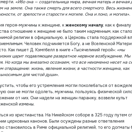
смерти.
«Ибо она — создательница мира, вечная матерь и вечная 
м на земле. Она также смерть для всего смертного. Весь жизне
юности, от зрелости и старости к могиле. Она и лоно, и могила».
ия героя-мужчины к женщине, к
женскому началу
, как к финалу
нства отношение к женщине не было таким надменным, как стал
онимой религии в официальную, а Церковь стала поддержкой вл
риемлимым. Человек подчиняется Богу, а не Вселенской Матери
то. Как пишет Д. Кэмпбелл в книге «Тысячеликий герой»:
«мы
близких царит подавляющее развратное нервное возбуждение. Мы
ля. Но когда мы внезапно осознаем, что все неизменно несет на с
ем отвращение: жизнь, явления жизни, в частности женщина, как
выносимым для чистой души».
стить, чтобы его устремления могли поколебаться от вожделе
ую они не могли одолеть, мужчины, пользуясь физической сило
жении от них. Они надели на женщин паранжу, возвели культ
 женской измены.
ься из христианства. На Никейском соборе в 325 году путем с
нии церковных канонов. Были осуждены разные ответвления
ство становилось в Риме официальной религией, то его догматы 