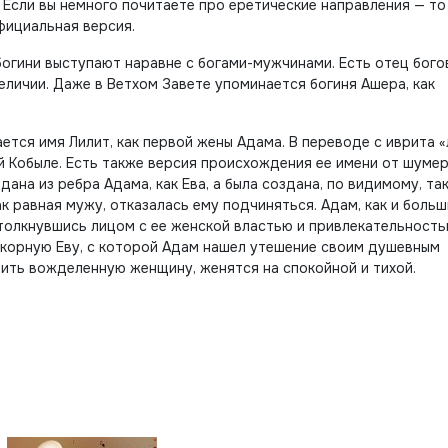
Если вы немного почитаете про еретические направления — то
фициальная версия.
огини выступают наравне с богами-мужчинами. Есть отец богов
величии. Даже в Ветхом Завете упоминается богиня Ашера, как
ется имя Лилит, как первой жены Адама. В переводе с иврита «
й Кобыле. Есть также версия происхождения ее имени от шуме
здана из ребра Адама, как Ева, а была создана, по видимому, так
как равная мужу, отказалась ему подчиняться. Адам, как и боль
толкнувшись лицом с ее женской властью и привлекательность
окорную Еву, с которой Адам нашел утешение своим душевным
чить вожделенную женщину, женятся на спокойной и тихой.