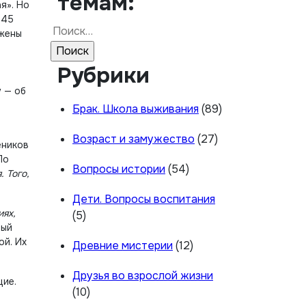
темам:
я». Но
945
Найти:
ужены
Рубрики
и
у — об
Брак. Школа выживания
(89)
Возраст и замужество
(27)
еников
По
Вопросы истории
(54)
 Того,
Дети. Вопросы воспитания
иях,
(5)
рый
ой. Их
Древние мистерии
(12)
Друзья во взрослой жизни
щие.
(10)