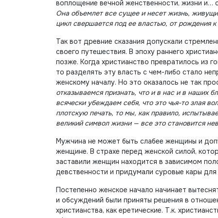
воплощение вечной женственности, жизни и… 
Она объемлет все сущее и несет жизнь, живущи
цикл свершается под ее властью, от рождения к 
Так вот древние сказания допускали стремлен
своего путешествия. В эпоху раннего христиа
позже. Когда христианство превратилось из г
то разделять эту власть с чем-либо стало неп
женскому началу. Но это оказалось не так прос
отказываемся признать, что и в нас и в наших 
всячески убеждаем себя, что это чья-то злая во
плотскую печать, то мы, как правило, испытыва
великий символ жизни — все это становится не
Мужчина не может быть слабее женщины и допу
женщине. В страхе перед женской силой, котор
заставили женщин находится в зависимом поло
девственности и придумали суровые кары для
Постепенно женское начало начинает вытеснят
и обсуждений были приняты решения в отноше
христианства, как еретические. Т.к. христиан