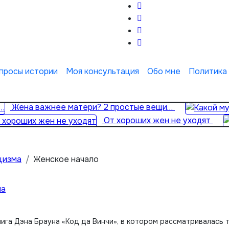
просы истории
Моя консультация
Обо мне
Политика
Жена важнее матери? 2 простые вещи…
От хороших жен не уходят
цизма
Женское начало
ма
нига Дэна Брауна «Код да Винчи», в котором рассматривалась 