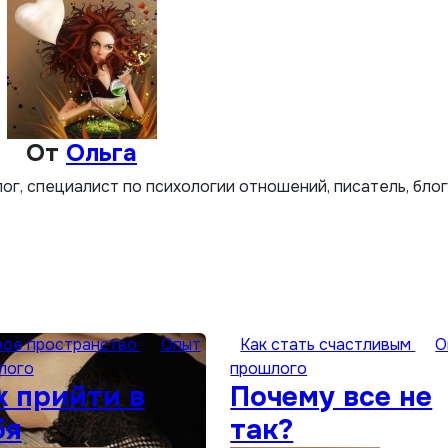
От
Ольга
лог, специалист по психологии отношений, писатель, бло
ное пространство
Опыт
Как стать счастливым
О
лого
прошлого
к прийти в
Почему все не
бя
так?