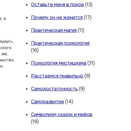
Оставьте меня в покое
(13)
Почему он не женится
(17)
, а
Практическая магия
(11)
лилит»
Практическая психология
рского
(16)
 же,
шинство
Психология мистицизма
(31)
ю.
Расстаемся правильно
(9)
Самодостаточность
(9)
Саморазвитие
(14)
Символизм сказок и мифов
(19)