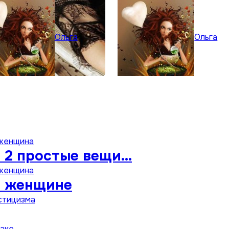
Ольга
Ольга
 женщина
 2 простые вещи…
 женщина
н женщине
стицизма
раке