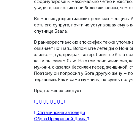
сформулированы максимально четко и жестко. 
увидите, насколько они более жизненны, чем о
Во многих дохристианских религиях женщины-б
есть его супруга, почти не уступающая ему в 
спутница Баала.
В раннехристианских апокрифах также упомина
означает ночная… Вспомните легенды о Ночно
«лиль» — дух, призрак, ветер. Лилит не была со
как и он, самим Яхве. На этом основании она, 
мужчин, оказался бессилен перед женщиной, с
Поэтому он попросил у Бога другую жену — п
терзаниям. Как и сами мужчины, не сумев полу
Продолжение следует..
Навигация
Сатанинские заповеди
Образ Прекрасной Дамы
по